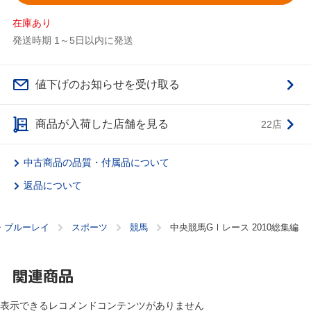
在庫あり
発送時期 1～5日以内に発送
値下げのお知らせを受け取る
商品が入荷した店舗を見る
22店
中古商品の品質・付属品について
返品について
D・ブルーレイ
スポーツ
競馬
中央競馬GⅠレース 2010総集編
関連商品
表示できるレコメンドコンテンツがありません