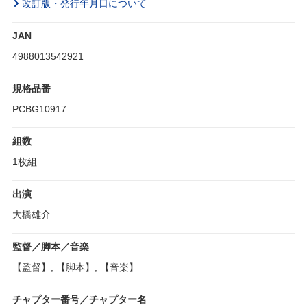
改訂版・発行年月日について
JAN
4988013542921
規格品番
PCBG10917
組数
1枚組
出演
大橋雄介
監督／脚本／音楽
【監督】, 【脚本】, 【音楽】
チャプター番号／チャプター名