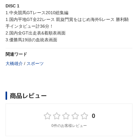
DISC 1
1.中央競馬GTレース2010総集編
1.国内平地GT全22レース 凱旋門賞をはじめ海外5レース 勝利騎
手インタビュー計36分！
2.国内全GT出走表&着順表画面
3.優勝馬19頭の血統表画面
関連ワード
大橋雄介
/
スポーツ
商品レビュー
0
0件のお客様レビュー