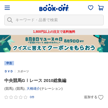
1,800円以上の注文で
送料無料
中古
ＤＶＤ
スポーツ
中央競馬GⅠレース 2010総集編
(競馬),
(競馬),
大橋雄介
(ナレーション)
追加する
0件