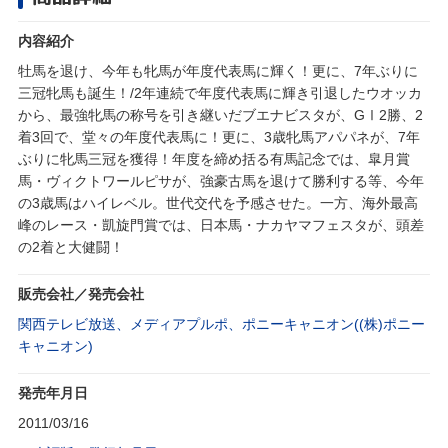
内容紹介
牡馬を退け、今年も牝馬が年度代表馬に輝く！更に、7年ぶりに
三冠牝馬も誕生！/2年連続で年度代表馬に輝き引退したウオッカ
から、最強牝馬の称号を引き継いだブエナビスタが、GⅠ2勝、2
着3回で、堂々の年度代表馬に！更に、3歳牝馬アパパネが、7年
ぶりに牝馬三冠を獲得！年度を締め括る有馬記念では、皐月賞
馬・ヴィクトワールピサが、強豪古馬を退けて勝利する等、今年
の3歳馬はハイレベル。世代交代を予感させた。一方、海外最高
峰のレース・凱旋門賞では、日本馬・ナカヤマフェスタが、頭差
の2着と大健闘！
販売会社／発売会社
関西テレビ放送、メディアプルポ、ポニーキャニオン((株)ポニー
キャニオン)
発売年月日
2011/03/16