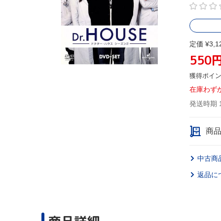
定価 ¥3,1
550
獲得ポイ
在庫わず
発送時期 
商
中古商
返品に