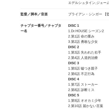
エデルシュタイン,ジェー
監督／脚本／音楽
ブライアン・シンガー 【監
チャプター番号／チャプタ
DISC 1
ー名
1.Dr.HOUSE シーズン2
2.第1話 命の重み
3.第2話 勇敢な少女
DISC 2
1.第3話 失われた右手
2.第4話 人道的治療
DISC 3
1.第5話 嘘つき親子
2.第6話 不正行為
DISC 4
1.第7話 ストーカー
2.第8話 診断ミス
DISC 5
1.第9話 オオカミ少年
2.第10話 届かない言葉