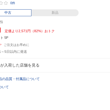
0件
中古
新品
21
円
定価より2,571円（82%）おトク
ント
5P
か
ご注文はお早めに
1～5日以内に発送
品が入荷した店舗を見る
品の品質・付属品について
ついて