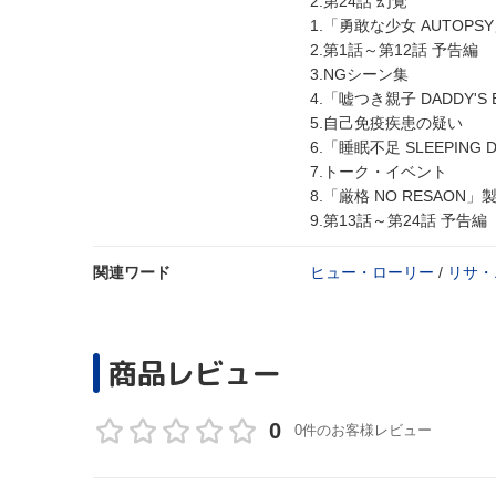
2.第24話 幻覚
1.「勇敢な少女 AUTO
2.第1話～第12話 予告編
3.NGシーン集
4.「嘘つき親子 DADDY'
5.自己免疫疾患の疑い
6.「睡眠不足 SLEEPIN
7.トーク・イベント
8.「厳格 NO RESA
9.第13話～第24話 予告編
関連ワード
ヒュー・ローリー
/
リサ・
商品レビュー
0
0件のお客様レビュー