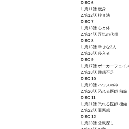
DISC 6
1.第11話 献身
2.第12話 検査法
DISC 7
1.第13話 心と体
2.第14話 浮気の代償
DISC 8
1.第15話 幸せな2人
2.第16話 侵入者
DISC 9
1.第17話 ポーカーフェイ
2.第18話 睡眠不足
DISC 10
1.第19話 ハウスvs神
2.第20話 恐れる医師 前編
DISC 11
1.第21話 恐れる医師 後編
2.第22話 罪悪感
DISC 12
1.第23話 父親探し