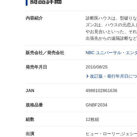
商品詳細
内容紹介
診断医ハウスは、型破りな
ズン2は、ハウスの元恋人
やお見合いといった、それ
出張先からの遠隔診断など
販売会社／発売会社
NBC ユニバーサル・エン
発売年月日
2010/08/25
改訂版・発行年月日につ
JAN
4988102861636
規格品番
GNBF2034
組数
12枚組
出演
ヒュー・ローリー,ジェシ