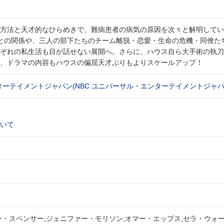
方法と天才的なひらめきで、難病患者の病気の原因を次々と解明してい
との関係や、三人の部下たちのチーム離脱・恋愛・生命の危機・同僚た
ぞれの私生活も目が話せない展開へ。さらに、ハウス自ら大手術の執刀
、ドラマの内容もハウスの偏屈天才ぶりもよりスケールアップ！
ターテイメントジャパン(NBC ユニバーサル・エンターテイメントジャパ
いて
ー・スペンサー,ジェニファー・モリソン,オマー・エップス,セラ・ウォー