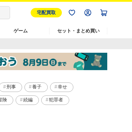
宅配買取
ゲーム
セット・まとめ買い
刑事
養子
幸せ
冒険
続編
犯罪者