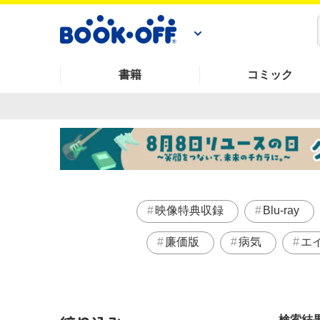
書籍
コミック
映像特典収録
Blu-ray
廉価版
病気
エ
検索結