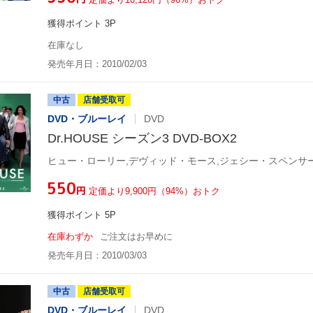
獲得ポイント 3P
在庫なし
発売年月日：2010/02/03
中古
店舗受取可
DVD・ブルーレイ
DVD
Dr.HOUSE シーズン3 DVD-BOX2
ヒュー・ローリー,デヴィッド・モース,ジェシー・スペンサ
¥550
円
定価より9,900円（94%）おトク
獲得ポイント 5P
在庫わずか
ご注文はお早めに
発売年月日：2010/03/03
中古
店舗受取可
DVD・ブルーレイ
DVD