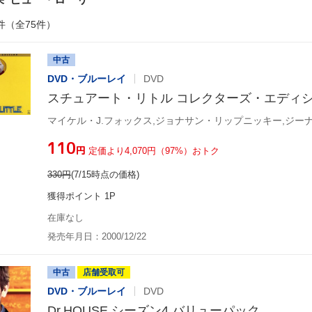
件（全75件）
中古
DVD・ブルーレイ
DVD
スチュアート・リトル コレクターズ・エディ
¥110
円
定価より4,070円（97%）おトク
330
円
(7/15時点の価格)
獲得ポイント 1P
在庫なし
発売年月日：2000/12/22
中古
店舗受取可
DVD・ブルーレイ
DVD
Dr.HOUSE シーズン4 バリューパック