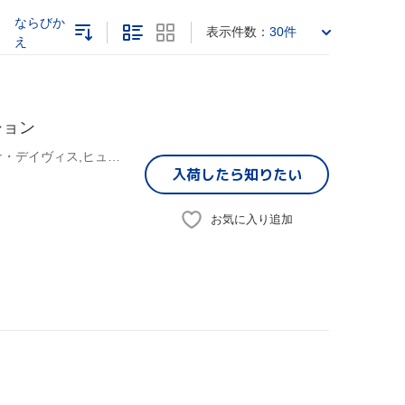
ならびか
表示件数：
30件
え
ション
マイケル・J.フォックス,ジョナサン・リップニッキー,ジーナ・デイヴィス,ヒュー・ローリー,ネイサン・レインス,ロブ・ミンコフ,ダグラス・ウィック,E・B・ホワイト
入荷したら
知りたい
お気に入り追加