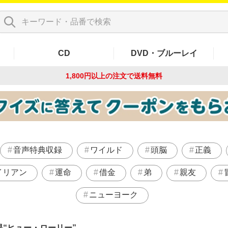
CD
DVD・ブルーレイ
1,800円以上の注文で
送料無料
音声特典収録
ワイルド
頭脳
正義
イリアン
運命
借金
弟
親友
ニューヨーク
果
ヒュー・ローリー