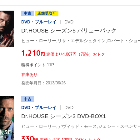
中古
店舗受取可
DVD・ブルーレイ
DVD
Dr.HOUSE シーズン5 バリューパック
ヒュー・ローリー,リサ・エデルシュタイン,ロバート・ショ
¥1,210
円
定価より4,007円（76%）おトク
獲得ポイント 11P
在庫あり
発売年月日：2013/06/26
中古
DVD・ブルーレイ
DVD
Dr.HOUSE シーズン3 DVD-BOX1
ヒュー・ローリー,デヴィッド・モース,ジェシー・スペンサ
¥330
円
定価より10,120円（96%）おトク