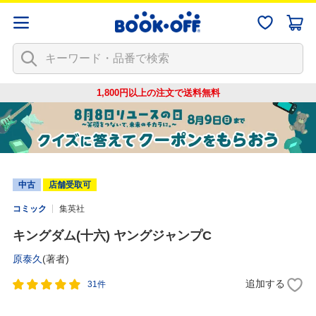
1,800円以上の注文で
送料無料
中古
店舗受取可
コミック
集英社
キングダム(十六) ヤングジャンプC
原泰久
(著者)
追加する
31件