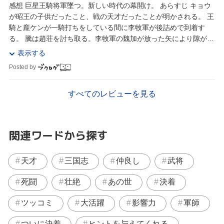
感想 巨星王騎将軍墜つ。新しい時代の幕開け。 あらすじ キョウ
が昭王の子供だったこと、戦の天才だったことが明かされる。 王
騎と龐ケンが一騎打ちをしている間に李牧軍が後詰めで到着す
る。 騰は趙荘を討ち取る。李牧軍の魏加が放った矢により隙が生
まれ、龐ケンの一撃が王騎に入る。 ...
表示する
Posted by
すべてのレビューを見る
関連ワードから探す
天才
三国志
仲良し
武将
死闘
壮絶
あの世
決着
ツッコミ
大活躍
影響力
軍師
ついに決着
ヒントを与えてくれる