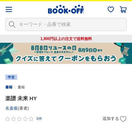
1,800円以上の注文で
送料無料
中古
書籍
書籍
楽譜 未来 HY
名嘉俊
(著者)
追加する
0件