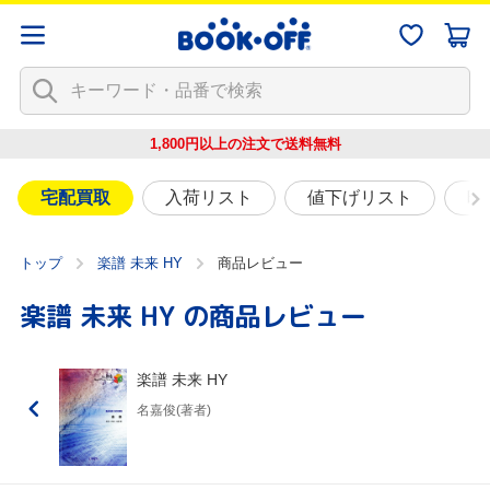
1,800円以上の注文で
送料無料
宅配買取
入荷リスト
値下げリスト
映
トップ
楽譜 未来 HY
商品レビュー
楽譜 未来 HY
の商品レビュー
楽譜 未来 HY
名嘉俊(著者)