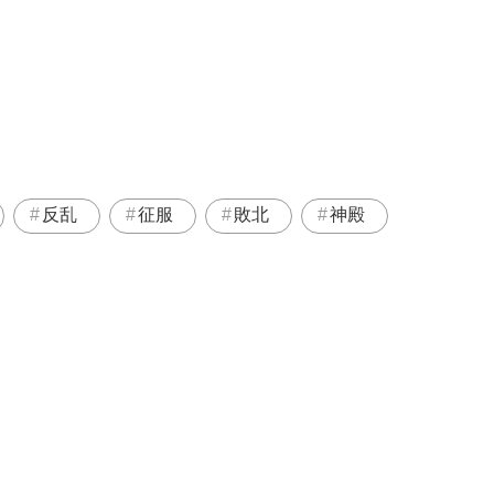
反乱
征服
敗北
神殿