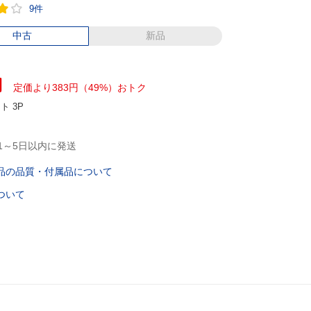
9件
中古
新品
円
定価より383円（49%）おトク
ント
3P
1～5日以内に発送
品の品質・付属品について
ついて