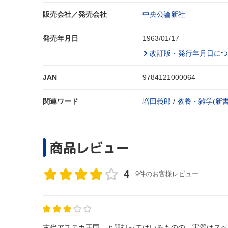
販売会社／発売会社
中央公論新社
発売年月日
1963/01/17
改訂版・発行年月日につ
JAN
9784121000064
関連ワード
増田義郎
/
教養・雑学(新書
商品レビュー
4
9件のお客様レビュー
古代アステカ王国、と題打ってはいるものの、実質はスペ