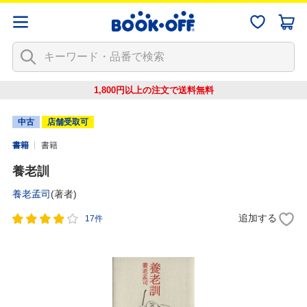
1,800円以上の注文で
送料無料
中古
店舗受取可
書籍
書籍
養老訓
養老孟司
(著者)
追加する
17件