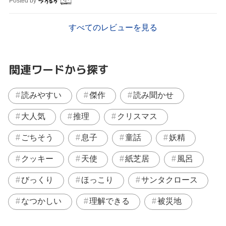
Posted by
すべてのレビューを見る
関連ワードから探す
読みやすい
傑作
読み聞かせ
大人気
推理
クリスマス
ごちそう
息子
童話
妖精
クッキー
天使
紙芝居
風呂
びっくり
ほっこり
サンタクロース
なつかしい
理解できる
被災地