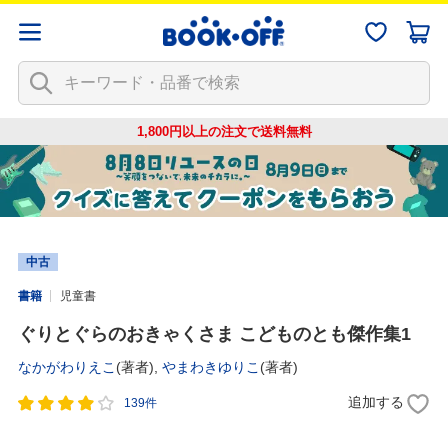
1,800円以上の注文で
送料無料
中古
書籍
児童書
ぐりとぐらのおきゃくさま こどものとも傑作集1
なかがわりえこ
(著者),
やまわきゆりこ
(著者)
追加する
139件