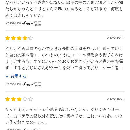
なったといっても過言ではない。部屋の中のこまごまとした小物
たちがちゃんとぐりとぐら２匹ぶんあるところが好きで、何度も
みては楽しんでいた。
Posted by
2026/05/10
ぐりとぐらは雪のなかで大きな長靴の足跡を見つけ、辿っていく
と自分の家へ着く。いつものようにコートや襟巻きや帽子をかけ
ようとするも、すでにかかっておりお客さんがいると家の中を探
す。するとおじいさんがケーキを焼いて待っており、ケーキを渡
されると『よいクリスマスを』と言い出ていってしま...
表示する
Posted by
2026/04/23
かんわええ。めっちゃ心温まる話じゃないか。ぐりぐらシリー
ズ、カステラの話以外を読んだの初めてだ。これいいなあ、小さ
い子が好きなのわかる。