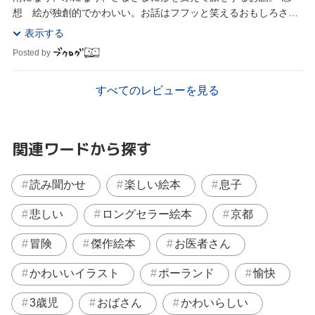
想 絵が独創的でかわいい。お話はフフッと笑えるおもしろさ
で、水が形を変えていくことも自然に学ぶ...
表示する
Posted by
すべてのレビューを見る
関連ワードから探す
読み聞かせ
楽しい絵本
息子
悲しい
ロングセラー絵本
京都
冒険
傑作絵本
お医者さん
かわいいイラスト
ポーランド
愉快
3歳児
おばさん
かわいらしい