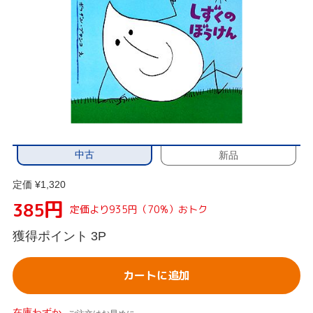
中古
新品
定価 ¥1,320
円
385
定価より935円（70%）おトク
獲得ポイント
3P
カートに追加
在庫わずか