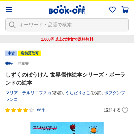
1,800円以上の注文で
送料無料
中古
店舗受取可
書籍
児童書
しずくのぼうけん 世界傑作絵本シリーズ・ポーラ
ンドの絵本
マリア・テルリコフスカ
(著者),
うちだりさこ
(訳者),
ボフダンブ
ランコ
追加する
86件