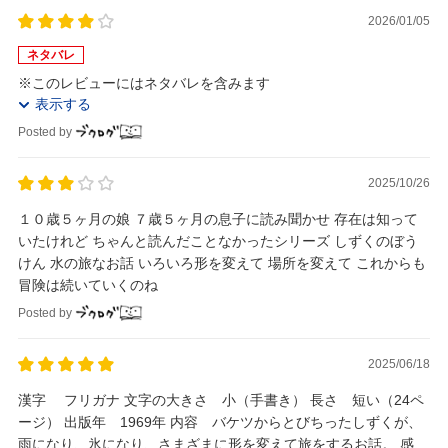
2026/01/05
ネタバレ
※このレビューにはネタバレを含みます
表示する
Posted by
2025/10/26
１０歳５ヶ月の娘 ７歳５ヶ月の息子に読み聞かせ 存在は知って
いたけれど ちゃんと読んだことなかったシリーズ しずくのぼう
けん 水の旅なお話 いろいろ形を変えて 場所を変えて これからも
冒険は続いていくのね
Posted by
2025/06/18
漢字 フリガナ 文字の大きさ 小（手書き） 長さ 短い（24ペ
ージ） 出版年 1969年 内容 バケツからとびちったしずくが、
雨になり、氷になり、さまざまに形を変えて旅をするお話。 感