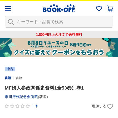
1,800円以上の注文で
送料無料
中古
書籍
書籍
MF婦人参政関係史資料1全53巻別巻1
市川房枝記念会所蔵
(著者)
追加する
0件