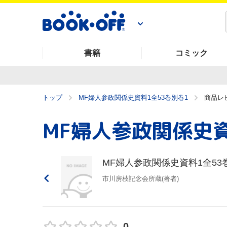
書籍
コミック
トップ
MF婦人参政関係史資料1全53巻別巻1
商品レ
MF婦人参政関係史資料1全53
市川房枝記念会所蔵(著者)
0