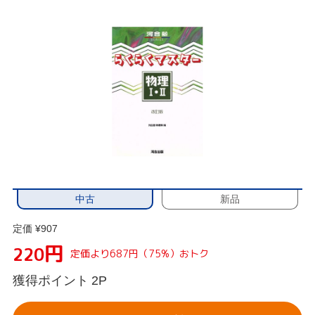
中古
新品
定価 ¥907
円
220
定価より687円（75%）おトク
獲得ポイント
2P