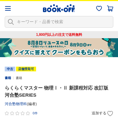
1,800円以上の注文で
送料無料
中古
店舗受取可
書籍
書籍
らくらくマスター 物理Ⅰ・Ⅱ 新課程対応 改訂版
河合塾SERIES
河合塾物理科
(編者)
追加する
0件