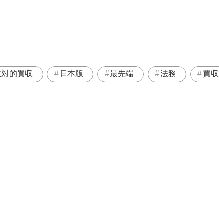
敵対的買収
日本版
最先端
法務
買収