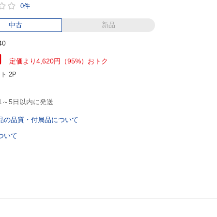
0件
中古
新品
40
円
定価より4,620円（95%）おトク
ント
2P
1～5日以内に発送
品の品質・付属品について
ついて