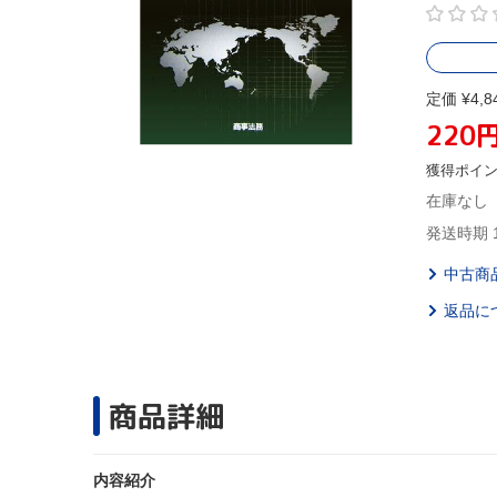
定価 ¥4,8
220
獲得ポイ
在庫なし
発送時期 
中古商
返品に
商品詳細
内容紹介