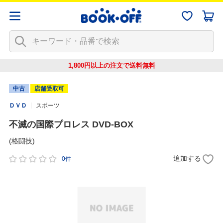
1,800円以上の注文で
送料無料
中古
店舗受取可
ＤＶＤ
スポーツ
不滅の国際プロレス DVD-BOX
(格闘技)
追加する
0件