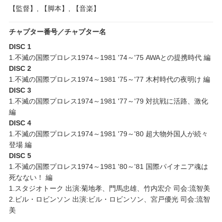
【監督】, 【脚本】, 【音楽】
チャプター番号／チャプター名
DISC 1
1.不滅の国際プロレス1974～1981 '74～'75 AWAとの提携時代 編
DISC 2
1.不滅の国際プロレス1974～1981 '75～'77 木村時代の夜明け 編
DISC 3
1.不滅の国際プロレス1974～1981 '77～'79 対抗戦に活路、激化
編
DISC 4
1.不滅の国際プロレス1974～1981 '79～'80 超大物外国人が続々
登場 編
DISC 5
1.不滅の国際プロレス1974～1981 '80～'81 国際パイオニア魂は
死なない！ 編
1.スタジオトーク 出演:菊地孝、門馬忠雄、竹内宏介 司会:流智美
2.ビル・ロビンソン 出演:ビル・ロビンソン、宮戸優光 司会:流智
美