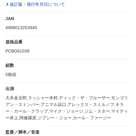
改訂版・発行年月日について
JAN
4988013253940
規格品番
PCBG61038
組数
5枚組
出演
大木金太郎,ラッシャー木村,ディック・ザ・ブルーザー,モンゴリ
アン・ストンパー,アニマル浜口,アレックス・スミルノフ,キラ
ー・カール・クラップ,マイク・ジョージ,ジム・スター,マイティ
ー井上,阿修羅原,ジプシー・ジョー,カール・ファージー
監督／脚本／音楽