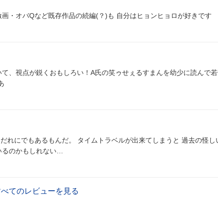
画・オバQなど既存作品の続編(？)も 自分はヒョンヒョロが好きです
いて、視点が鋭くおもしろい！A氏の笑ゥせぇるすまんを幼少に読んで若
あ
ラベルが出来てしまうと 過去の怪しい出来事
いるのかもしれない…
すべてのレビューを見る