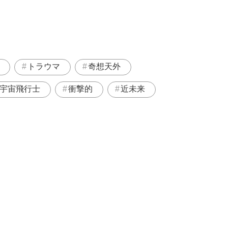
トラウマ
奇想天外
宇宙飛行士
衝撃的
近未来