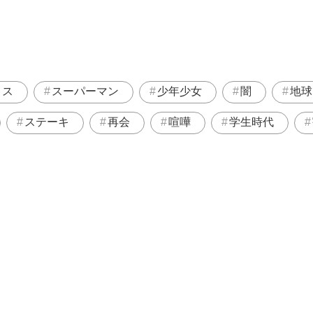
リス
スーパーマン
少年少女
闇
地球
ステーキ
再会
喧嘩
学生時代