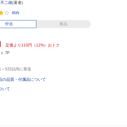
・不二雄
(著者)
85件
中古
新品
円
定価より110円（12%）おトク
ント
7P
1～5日以内に発送
品の品質・付属品について
ついて