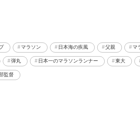
プ
マラソン
日本海の疾風
父親
マ
弾丸
日本一のマラソンランナー
東大
部監督