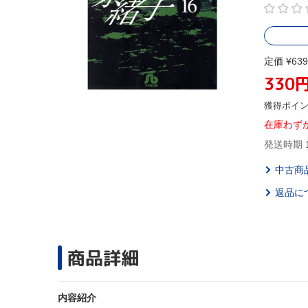
定価 ¥639
330
獲得ポイ
在庫わず
発送時期 
中古商
返品に
商品詳細
内容紹介