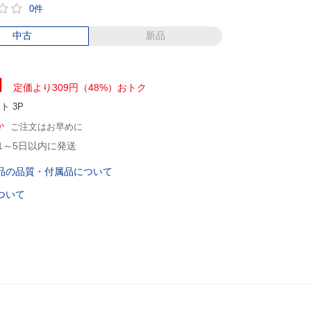
0件
中古
新品
円
定価より309円（48%）おトク
ント
3P
か
ご注文はお早めに
1～5日以内に発送
品の品質・付属品について
ついて