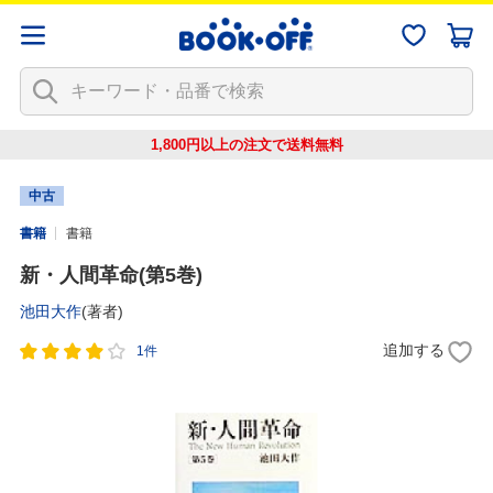
1,800円以上の注文で
送料無料
中古
書籍
書籍
新・人間革命(第5巻)
池田大作
(著者)
追加する
1件