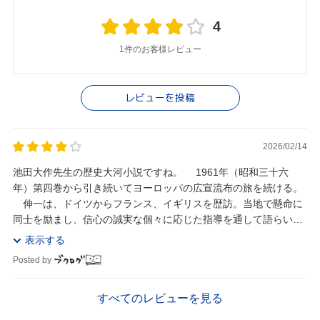
4
1件のお客様レビュー
レビューを投稿
2026/02/14
池田大作先生の歴史大河小説ですね。 1961年（昭和三十六
年）第四巻から引き続いてヨーロッパの広宣流布の旅を続ける。
伸一は、ドイツからフランス、イギリスを歴訪。当地で懸命に
同士を励まし、信心の誠実な個々に応じた指導を通して語らいを
広げる。 ウィーンに“楽聖”の苦闘を偲び、...
表示する
Posted by
すべてのレビューを見る