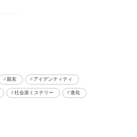
親友
アイデンティティ
社会派ミステリー
進化