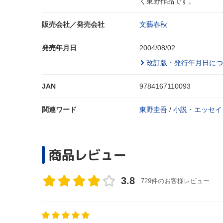
く東野作品です。
販売会社／発売会社
文藝春秋
発売年月日
2004/08/02
改訂版・発行年月日につ
JAN
9784167110093
関連ワード
東野圭吾
/
小説・エッセイ
商品レビュー
3.8
729件のお客様レビュー