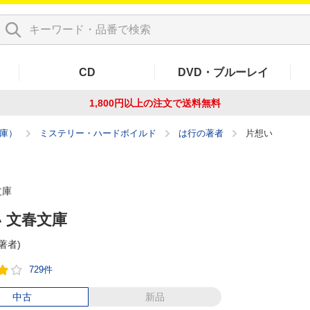
CD
DVD・ブルーレイ
1,800円以上の注文で
送料無料
庫）
ミステリー・ハードボイルド
は行の著者
片想い
文庫
 文春文庫
(著者)
729件
中古
新品