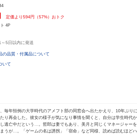
34
円
定価より594円（57%）おトク
ント
4P
1～5日以内に発送
品の品質・付属品について
ついて
、毎年恒例の大学時代のアメフト部の同窓会へ出たかえり、10年ぶり
たり再会した。彼女の様子が気になり事情を聞くと、自分は学生時代か
し逃亡中だという…。哲郎は妻でもあり、美月と同じくマネージャーを
まうが…。「ゲームの名は誘拐」「宿命」など同様、読めば読むほどハ