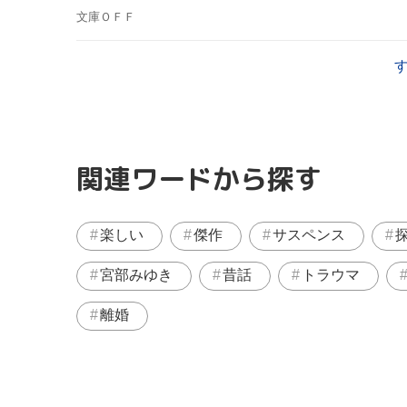
文庫ＯＦＦ
関連ワードから探す
楽しい
傑作
サスペンス
宮部みゆき
昔話
トラウマ
離婚