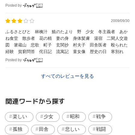
Posted by
2009/09/30
ふるさとびと 林檎汁 鮠のたより 野 少女 冬主義者 あか
ね食堂 散歩者 花の精 妻の身 身体髪膚 湯宿 二閑人交遊
図 箸蔵山 悲歌 町子 玄関抄 村夫子 田舎医者 殴られた
経験 貧窮問答 侘日記 流寓記 童女像 歴史の日 寒別れ
Posted by
すべてのレビューを見る
関連ワードから探す
楽しい
少女
昭和
戦争
孤独
田舎
悲しい
戦闘