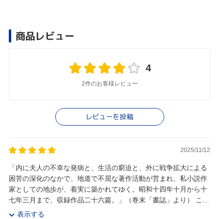
商品レビュー
4
2件のお客様レビュー
レビューを投稿
2025/11/12
「内に夫人の不幸な発病と、生活の窮迫と、外に戦争拡大による
困苦の深化のなかで、地道で不屈な著作活動が営まれ、私小説作
家としての地歩が、着実に築かれてゆく。昭和十四年十月から十
七年三月まで、収録作品二十六篇。」（巻末「書誌」より） この
時期から上林暁のまさに「地道で不屈な」キャリ...
表示する