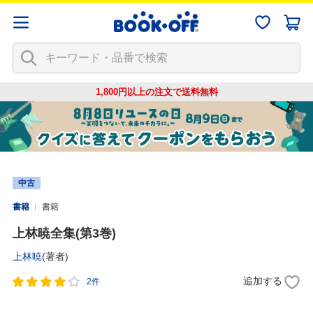
1,800円以上の注文で
送料無料
中古
書籍
書籍
上林暁全集(第3巻)
上林暁
(著者)
追加する
2件