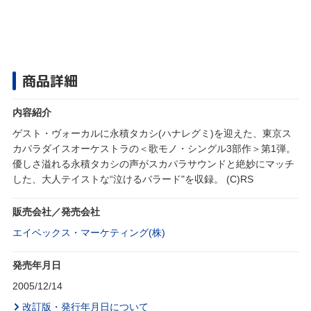
商品詳細
内容紹介
ゲスト・ヴォーカルに永積タカシ(ハナレグミ)を迎えた、東京ス
カパラダイスオーケストラの＜歌モノ・シングル3部作＞第1弾。
優しさ溢れる永積タカシの声がスカパラサウンドと絶妙にマッチ
した、大人テイストな“泣けるバラード"を収録。 (C)RS
販売会社／発売会社
エイベックス・マーケティング(株)
発売年月日
2005/12/14
改訂版・発行年月日について