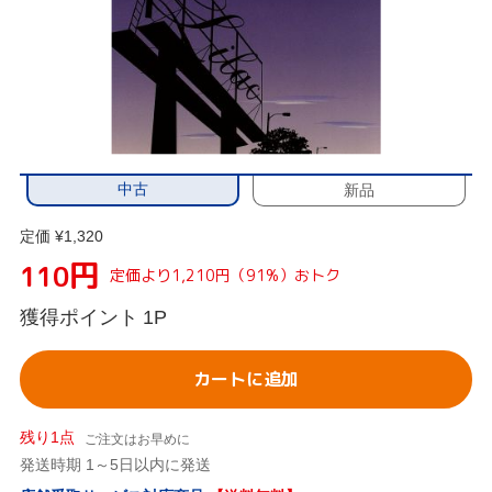
中古
新品
定価 ¥1,320
円
110
定価より1,210円（91%）おトク
獲得ポイント
1P
カートに追加
残り1点
ご注文はお早めに
発送時期 1～5日以内に発送