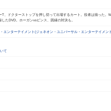
ーT、ドクターストップを押し切って出場するカート。役者は揃った。W
録したDVD。ホーガンvsビンス、因縁の対決も。
・エンターテイメント(ジェネオン・ユニバーサル・エンターテイメント
いて