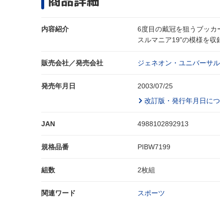
商品詳細
内容紹介
6度目の戴冠を狙うブッカ
スルマニア19"の模様を収
販売会社／発売会社
ジェネオン・ユニバーサル
発売年月日
2003/07/25
改訂版・発行年月日につ
JAN
4988102892913
規格品番
PIBW7199
組数
2枚組
関連ワード
スポーツ