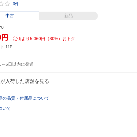
0件
中古
新品
70
0
円
定価より5,060円（80%）おトク
ント
11P
1～5日以内に発送
品が入荷した店舗を見る
品の品質・付属品について
ついて