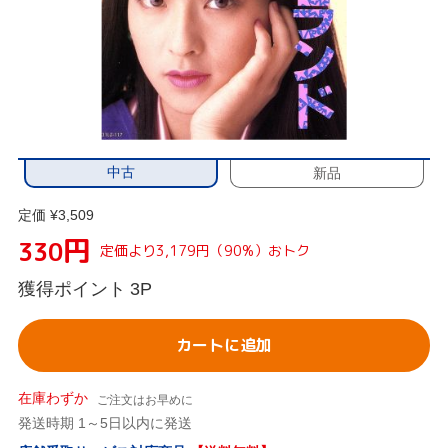
中古
新品
定価 ¥3,509
円
330
定価より3,179円（90%）おトク
獲得ポイント
3P
カートに追加
在庫わずか
ご注文はお早めに
発送時期 1～5日以内に発送