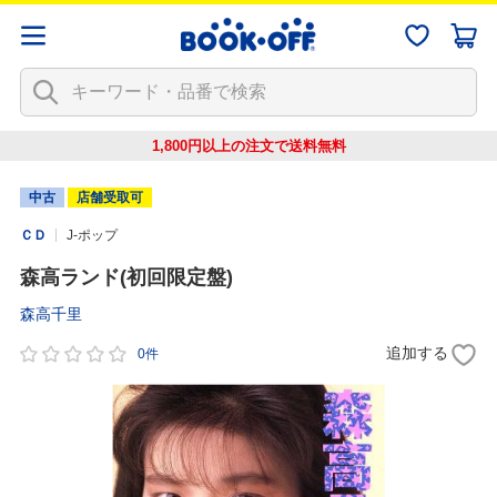
1,800円以上の注文で
送料無料
中古
店舗受取可
ＣＤ
J-ポップ
森高ランド(初回限定盤)
森高千里
追加する
0件