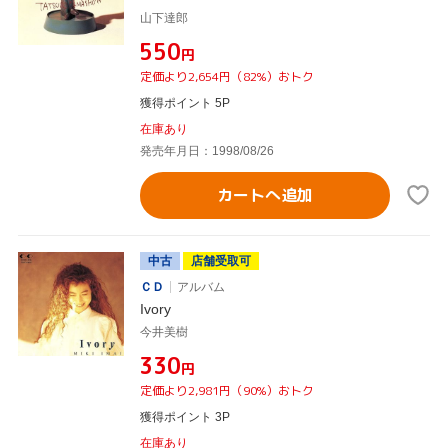
山下達郎
¥550
円
定価より2,654円（82%）おトク
獲得ポイント 5P
在庫あり
発売年月日：1998/08/26
カートへ追加
中古
店舗受取可
ＣＤ
アルバム
Ivory
今井美樹
¥330
円
定価より2,981円（90%）おトク
獲得ポイント 3P
在庫あり