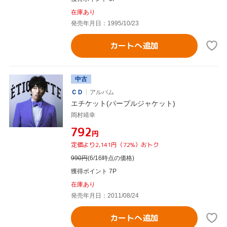
在庫あり
発売年月日：1995/10/23
カートへ追加
中古
ＣＤ
アルバム
エチケット(パープルジャケット)
岡村靖幸
¥792
円
定価より2,141円（72%）おトク
990
円
(6/16時点の価格)
獲得ポイント 7P
在庫あり
発売年月日：2011/08/24
カートへ追加