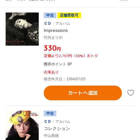
中古
店舗受取可
ＣＤ
アルバム
Impressions
竹内まりや
¥330
円
定価より2,767円（89%）おトク
獲得ポイント 3P
在庫あり
発売年月日：1994/07/25
カートへ追加
中古
ＣＤ
アルバム
コレクション
中山美穂