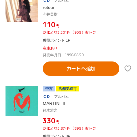
ＣＤ
アルバム
retour
今井美樹
¥110
円
定価より3,201円（96%）おトク
獲得ポイント 1P
在庫あり
発売年月日：1990/08/29
カートへ追加
中古
店舗受取可
ＣＤ
アルバム
MARTINI Ⅱ
鈴木雅之
¥330
円
定価より2,874円（89%）おトク
獲得ポイント 3P