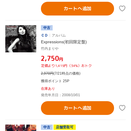
カートへ追加
中古
ＣＤ
アルバム
Expressions(初回限定盤)
竹内まりや
¥2,750
円
定価より1,419円（34%）おトク
2,970
円
(7/21時点の価格)
獲得ポイント 25P
在庫あり
発売年月日：2008/10/01
カートへ追加
中古
店舗受取可