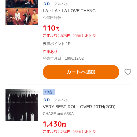
ＣＤ
アルバム
LA・LA・LA LOVE THANG
久保田利伸
¥110
円
定価より2,879円（96%）おトク
獲得ポイント 1P
在庫あり
発売年月日：1996/12/02
カートへ追加
中古
ＣＤ
アルバム
VERY BEST ROLL OVER 20TH(2CD)
CHAGE and ASKA
¥1,430
円
定価より2,750円（65%）おトク