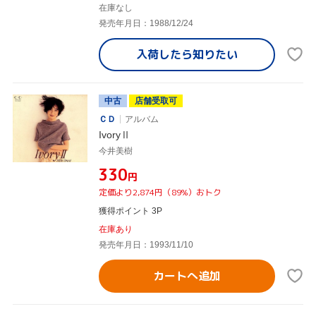
在庫なし
発売年月日：1988/12/24
入荷したら
知りたい
中古
店舗受取可
ＣＤ
アルバム
IvoryⅡ
今井美樹
¥330
円
定価より2,874円（89%）おトク
獲得ポイント 3P
在庫あり
発売年月日：1993/11/10
カートへ追加