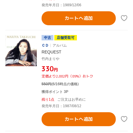
発売年月日：1989/12/06
カートへ追加
中古
店舗受取可
ＣＤ
アルバム
REQUEST
竹内まりや
¥330
円
定価より2,882円（89%）おトク
550
円
(6/16時点の価格)
獲得ポイント 3P
残り1点
ご注文はお早めに
発売年月日：1987/08/12
カートへ追加