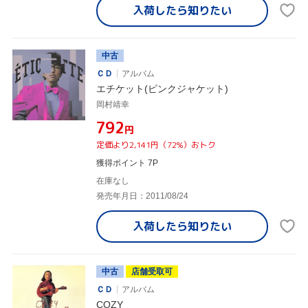
入荷したら
知りたい
中古
ＣＤ
アルバム
エチケット(ピンクジャケット)
岡村靖幸
¥792
円
定価より2,141円（72%）おトク
獲得ポイント 7P
在庫なし
発売年月日：2011/08/24
入荷したら
知りたい
中古
店舗受取可
ＣＤ
アルバム
COZY