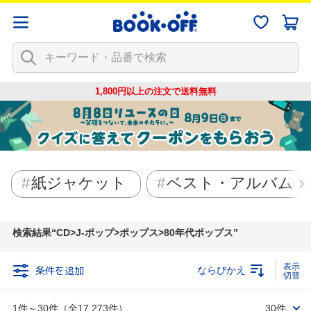
1,800円以上の注文で
送料無料
紙ジャケット
ベスト・アルバム
検索結果
CD>J-ポップ>ポップス>80年代ポップス
条件を追加
ならびかえ
1件～30件（全17,273件）
30件