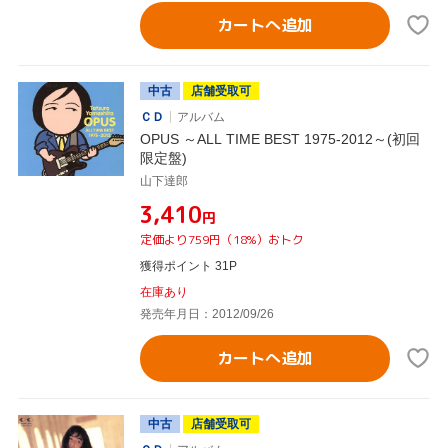
カートへ追加
中古
店舗受取可
ＣＤ
アルバム
OPUS ～ALL TIME BEST 1975-2012～(初回
限定盤)
山下達郎
¥3,410
円
定価より759円（18%）おトク
獲得ポイント 31P
在庫あり
発売年月日：2012/09/26
カートへ追加
中古
店舗受取可