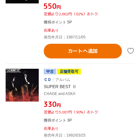
¥550
円
定価より2,662円（82%）おトク
獲得ポイント 5P
在庫あり
発売年月日：1987/11/05
カートへ追加
中古
店舗受取可
ＣＤ
アルバム
SUPER BEST Ⅱ
CHAGE and ASKA
¥330
円
定価より3,087円（90%）おトク
獲得ポイント 3P
在庫あり
発売年月日：1992/03/25