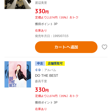
渡辺美里
¥330
円
定価より2,874円（89%）おトク
獲得ポイント 3P
在庫あり
発売年月日：1995/07/15
カートへ追加
中古
店舗受取可
ＣＤ
アルバム
DO THE BEST
森高千里
¥330
円
定価より2,874円（89%）おトク
獲得ポイント 3P
在庫あり