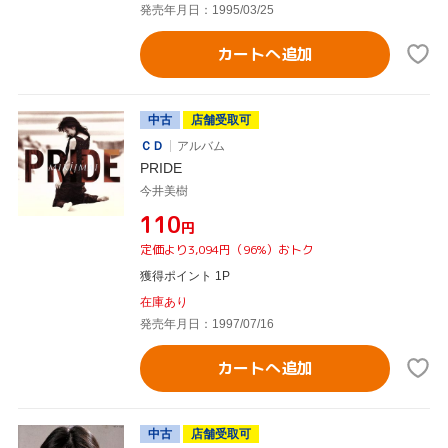
発売年月日：1995/03/25
カートへ追加
中古
店舗受取可
ＣＤ
アルバム
PRIDE
今井美樹
¥110
円
定価より3,094円（96%）おトク
獲得ポイント 1P
在庫あり
発売年月日：1997/07/16
カートへ追加
中古
店舗受取可