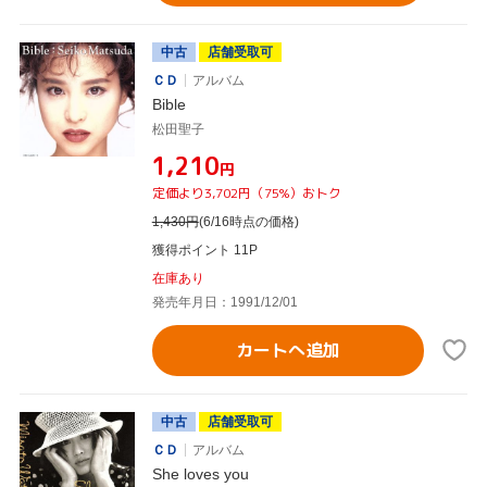
中古
店舗受取可
ＣＤ
アルバム
Bible
松田聖子
¥1,210
円
定価より3,702円（75%）おトク
1,430
円
(6/16時点の価格)
獲得ポイント 11P
在庫あり
発売年月日：1991/12/01
カートへ追加
中古
店舗受取可
ＣＤ
アルバム
She loves you