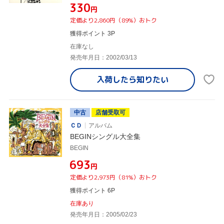
¥330
円
定価より2,860円（89%）おトク
獲得ポイント 3P
在庫なし
発売年月日：2002/03/13
入荷したら
知りたい
中古
店舗受取可
ＣＤ
アルバム
BEGINシングル大全集
BEGIN
¥693
円
定価より2,973円（81%）おトク
獲得ポイント 6P
在庫あり
発売年月日：2005/02/23