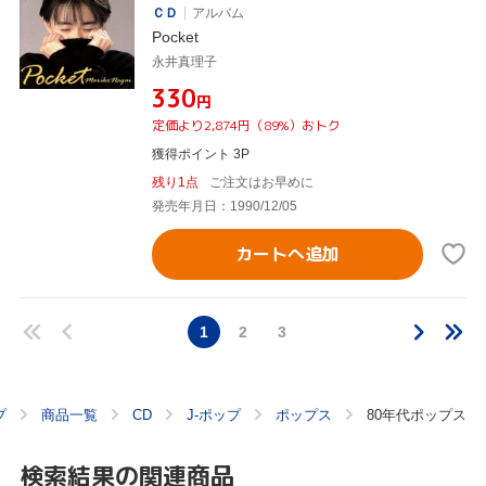
ＣＤ
アルバム
Pocket
永井真理子
¥330
円
定価より2,874円（89%）おトク
獲得ポイント 3P
残り1点
ご注文はお早めに
発売年月日：1990/12/05
カートへ追加
1
2
3
プ
商品一覧
CD
J-ポップ
ポップス
80年代ポップス
検索結果の関連商品