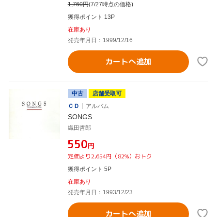
1,760
円
(7/27時点の価格)
獲得ポイント 13P
在庫あり
発売年月日：1999/12/16
カートへ追加
中古
店舗受取可
ＣＤ
アルバム
SONGS
織田哲郎
¥550
円
定価より2,654円（82%）おトク
獲得ポイント 5P
在庫あり
発売年月日：1993/12/23
カートへ追加