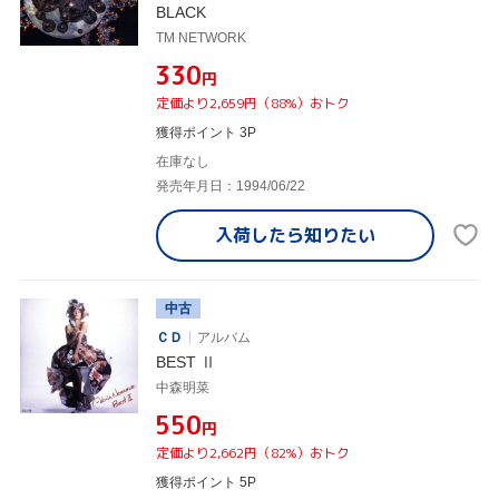
BLACK
TM NETWORK
¥330
円
定価より2,659円（88%）おトク
獲得ポイント 3P
在庫なし
発売年月日：1994/06/22
入荷したら
知りたい
中古
ＣＤ
アルバム
BEST Ⅱ
中森明菜
¥550
円
定価より2,662円（82%）おトク
獲得ポイント 5P