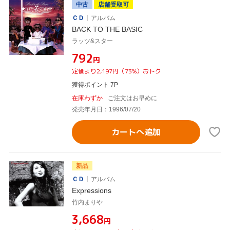
中古
店舗受取可
ＣＤ
アルバム
BACK TO THE BASIC
ラッツ&スター
¥792
円
定価より2,197円（73%）おトク
獲得ポイント 7P
在庫わずか
ご注文はお早めに
発売年月日：1996/07/20
カートへ追加
新品
ＣＤ
アルバム
Expressions
竹内まりや
¥3,668
円