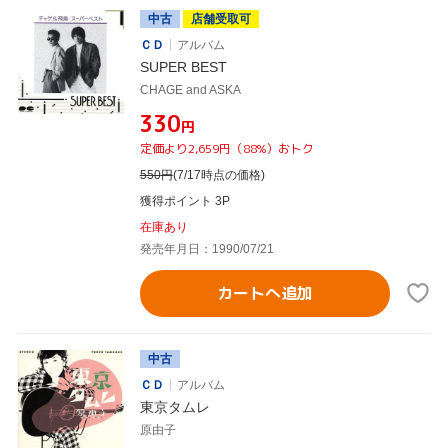
中古
店舗受取可
ＣＤ
アルバム
SUPER BEST
CHAGE and ASKA
¥330
円
定価より2,659円（88%）おトク
550
円
(7/17時点の価格)
獲得ポイント 3P
在庫あり
発売年月日：1990/07/21
カートへ追加
中古
ＣＤ
アルバム
東京タムレ
原由子