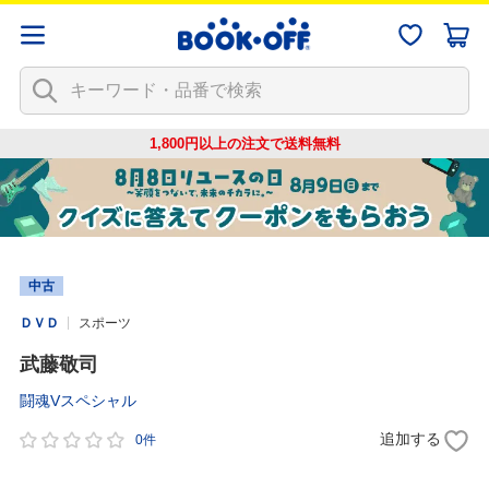
1,800円以上の注文で
送料無料
中古
ＤＶＤ
スポーツ
武藤敬司
闘魂Vスペシャル
追加する
0件