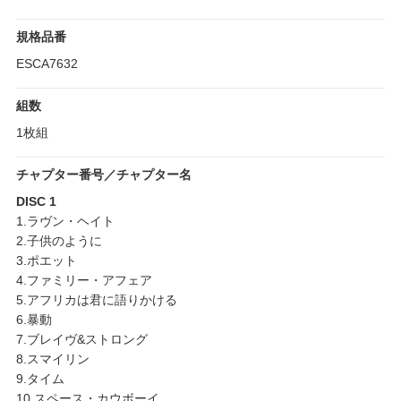
規格品番
ESCA7632
組数
1枚組
チャプター番号／チャプター名
DISC 1
1.ラヴン・ヘイト
2.子供のように
3.ポエット
4.ファミリー・アフェア
5.アフリカは君に語りかける
6.暴動
7.ブレイヴ&ストロング
8.スマイリン
9.タイム
10.スペース・カウボーイ