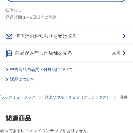
在庫なし
発送時期 1～5日以内に発送
値下げのお知らせを受け取る
商品が入荷した店舗を見る
56店
中古商品の品質・付属品について
返品について
ブラックミュージック
洋楽ソウル／Ｒ＆Ｂ（クラシックス）
暴動
関連商品
表示できるレコメンドコンテンツがありません