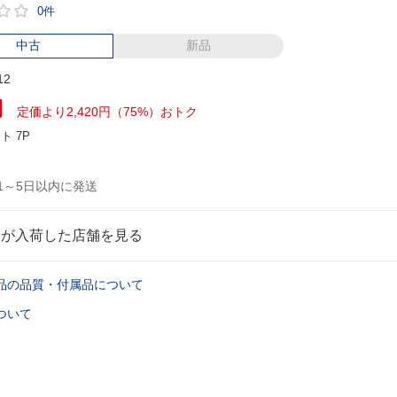
0件
中古
新品
12
円
定価より2,420円（75%）おトク
ント
7P
1～5日以内に発送
品が入荷した店舗を見る
品の品質・付属品について
ついて