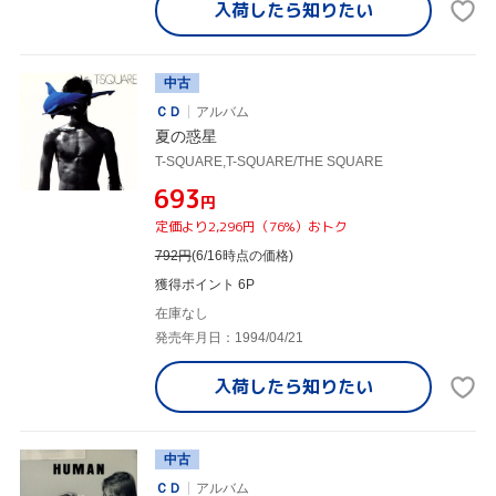
入荷したら
知りたい
中古
ＣＤ
アルバム
夏の惑星
T-SQUARE,T-SQUARE/THE SQUARE
¥693
円
定価より2,296円（76%）おトク
792
円
(6/16時点の価格)
獲得ポイント 6P
在庫なし
発売年月日：1994/04/21
入荷したら
知りたい
中古
ＣＤ
アルバム