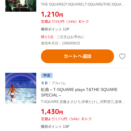
THE SQUARE(T-SQUARE),T-SQUARE/THE SQUARE
¥1,210
円
定価より391円（24%）おトク
獲得ポイント 11P
残り1点
ご注文はお早めに
発売年月日：1990/09/15
カートへ追加
中古
ＣＤ
アルバム
虹曲～T-SQUARE plays T&THE SQUARE
SPECIAL～
T-SQUARE,安藤まさひろ,伊東たけし,河野啓三,坂東慧,高崎晃,日野賢二,東儀秀樹,T-SQUARE/THE SQUARE
¥1,430
円
定価より1,712円（54%）おトク
獲得ポイント 13P