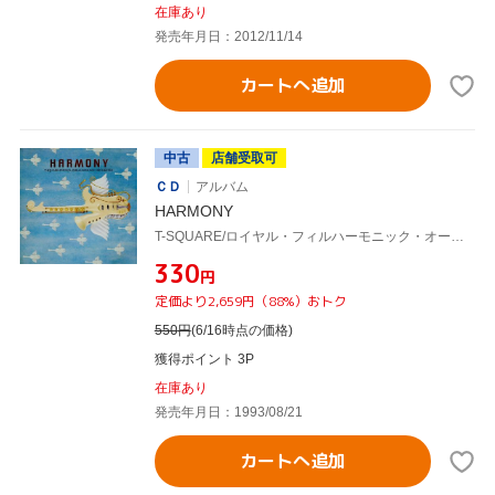
在庫あり
発売年月日：2012/11/14
カートへ追加
中古
店舗受取可
ＣＤ
アルバム
HARMONY
T-SQUARE/ロイヤル・フィルハーモニック・オーケストラ,T-SQUARE/THE SQUARE
¥330
円
定価より2,659円（88%）おトク
550
円
(6/16時点の価格)
獲得ポイント 3P
在庫あり
発売年月日：1993/08/21
カートへ追加