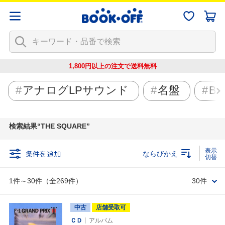
1,800円以上の注文で
送料無料
アナログLPサウンド
名盤
Blu
検索結果
THE SQUARE
条件を追加
ならびかえ
1件～30件（全269件）
30件
中古
店舗受取可
ＣＤ
アルバム