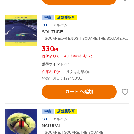
中古
店舗受取可
ＣＤ
アルバム
SOLITUDE
T-SQUARE&FRIENDS,T-SQUARE/THE SQUARE,FRIENDS
¥330
円
定価より2,659円（88%）おトク
獲得ポイント 3P
在庫わずか
ご注文はお早めに
発売年月日：1994/10/01
カートへ追加
中古
店舗受取可
ＣＤ
アルバム
NATURAL
T-SQUARE,T-SQUARE/THE SQUARE