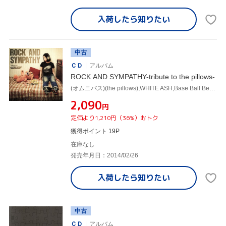
入荷したら
知りたい
中古
ＣＤ
アルバム
ROCK AND SYMPATHY-tribute to the pillows-
(オムニバス)(the pillows),WHITE ASH,Base Ball Bear,Scars Borough,UNISON SQUARE GARDEN,シュリスペイロフ,髭,THE BOHEMIANS
¥2,090
円
定価より1,210円（36%）おトク
獲得ポイント 19P
在庫なし
発売年月日：2014/02/26
入荷したら
知りたい
中古
ＣＤ
アルバム