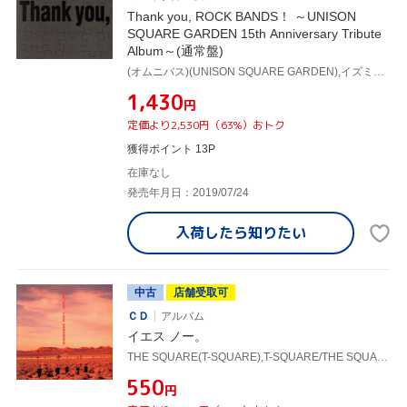
Thank you, ROCK BANDS！ ～UNISON
SQUARE GARDEN 15th Anniversary Tribute
Album～(通常盤)
(オムニバス)(UNISON SQUARE GARDEN),イズミカワソラ,the pillows,9mm Parabellum Bullet,a flood of circle,SKY-HI,BIGMAMA,パスピエ
¥1,430
円
定価より2,530円（63%）おトク
獲得ポイント 13P
在庫なし
発売年月日：2019/07/24
入荷したら
知りたい
中古
店舗受取可
ＣＤ
アルバム
イエス ノー。
THE SQUARE(T-SQUARE),T-SQUARE/THE SQUARE
¥550
円