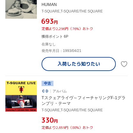
HUMAN
T-SQUARE,T-SQUARE/THE SQUARE
¥693
円
定価より2,296円（76%）おトク
獲得ポイント 6P
在庫なし
発売年月日：1993/04/21
入荷したら
知りたい
中古
ＣＤ
アルバム
Tスクェアライヴ～フィーチャリングF-1グラ
ンプリ・テーマ
T-SQUARE,T-SQUARE/THE SQUARE
¥330
円
定価より2,659円（88%）おトク