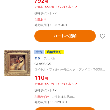
¥792
円
定価より2,420円（75%）おトク
獲得ポイント 7P
在庫あり
発売年月日：1987/04/01
カートへ追加
中古
店舗受取可
ＣＤ
アルバム
CLASSICS
ロイヤル・フィルハーモニック・プレイズ・T-SQUARE,T-SQUARE/THE SQUARE
¥110
円
定価より2,879円（96%）おトク
獲得ポイント 1P
在庫わずか
ご注文はお早めに
発売年月日：1992/11/01