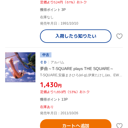
定価より524円（61%）おトク
獲得ポイント 3P
在庫なし
発売年月日：1991/10/10
入荷したら
知りたい
中古
ＣＤ
アルバム
夢曲～T-SQUARE plays THE SQUARE～
T-SQUARE,安藤まさひろ(el-g),伊東たけし(as、EWI、fl),河野啓三(ac-p、key、prog),坂東慧(ds),田中豊雪(el-b),田中晋吾(el-b),T-SQUARE/THE SQUARE
¥1,430
円
定価より1,650円（53%）おトク
獲得ポイント 13P
在庫あり
発売年月日：2011/10/26
カートへ追加