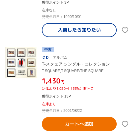
獲得ポイント 3P
在庫なし
発売年月日：1990/10/01
入荷したら
知りたい
中古
ＣＤ
アルバム
T-スクェア シングル・コレクション
T-SQUARE,T-SQUARE/THE SQUARE
¥1,430
円
定価より1,650円（53%）おトク
獲得ポイント 13P
在庫あり
発売年月日：2001/08/22
カートへ追加