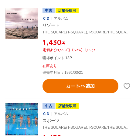
中古
店舗受取可
ＣＤ
アルバム
リゾート
THE SQUARE(T-SQUARE),T-SQUARE/THE SQUARE
¥1,430
円
定価より1,559円（52%）おトク
獲得ポイント 13P
在庫あり
発売年月日：1991/03/21
カートへ追加
中古
店舗受取可
ＣＤ
アルバム
スポーツ
THE SQUARE(T-SQUARE),T-SQUARE/THE SQUARE