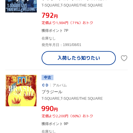
T-SQUARE,T-SQUARE/THE SQUARE
¥792
円
定価より1,984円（71%）おトク
獲得ポイント 7P
在庫なし
発売年月日：1991/08/01
入荷したら
知りたい
中古
ＣＤ
アルバム
ブラジール
T-SQUARE,T-SQUARE/THE SQUARE
¥990
円
定価より2,200円（68%）おトク
獲得ポイント 9P
在庫なし