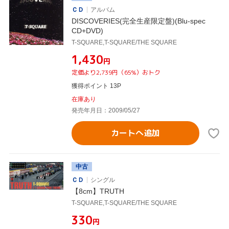
ＣＤ
アルバム
DISCOVERIES(完全生産限定盤)(Blu-spec
CD+DVD)
T-SQUARE,T-SQUARE/THE SQUARE
¥1,430
円
定価より2,739円（65%）おトク
獲得ポイント 13P
在庫あり
発売年月日：2009/05/27
カートへ追加
中古
ＣＤ
シングル
【8cm】TRUTH
T-SQUARE,T-SQUARE/THE SQUARE
¥330
円