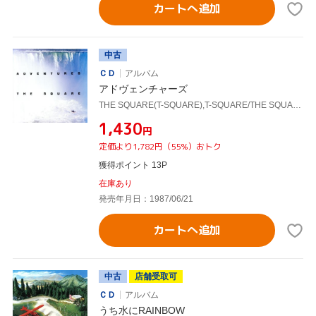
カートへ追加
中古
ＣＤ
アルバム
アドヴェンチャーズ
THE SQUARE(T-SQUARE),T-SQUARE/THE SQUARE
¥1,430
円
定価より1,782円（55%）おトク
獲得ポイント 13P
在庫あり
発売年月日：1987/06/21
カートへ追加
中古
店舗受取可
ＣＤ
アルバム
うち水にRAINBOW