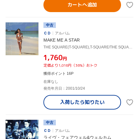
カートへ追加
中古
ＣＤ
アルバム
MAKE ME A STAR
THE SQUARE(T-SQUARE),T-SQUARE/THE SQUARE
¥1,760
円
定価より1,016円（36%）おトク
獲得ポイント 16P
在庫なし
発売年月日：2001/10/24
入荷したら
知りたい
中古
ＣＤ
アルバム
ライヴ・フェアウェル&ウェルカム