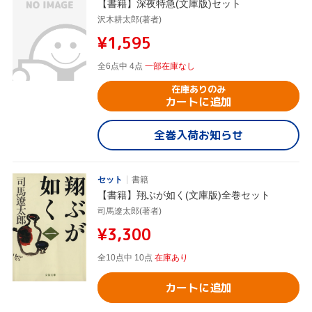
【書籍】深夜特急(文庫版)セット
沢木耕太郎(著者)
¥1,595
全6点中 4点
一部在庫なし
在庫ありのみ
カートに追加
全巻入荷お知らせ
セット
書籍
【書籍】翔ぶが如く(文庫版)全巻セット
司馬遼太郎(著者)
¥3,300
全10点中 10点
在庫あり
カートに追加