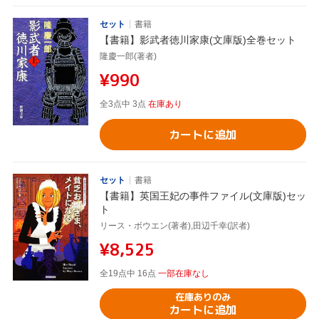
セット
書籍
【書籍】影武者徳川家康(文庫版)全巻セット
隆慶一郎(著者)
¥990
全3点中 3点
在庫あり
カートに追加
セット
書籍
【書籍】英国王妃の事件ファイル(文庫版)セッ
ト
リース・ボウエン(著者),田辺千幸(訳者)
¥8,525
全19点中 16点
一部在庫なし
在庫ありのみ
カートに追加