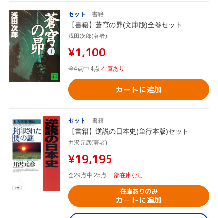
セット
書籍
【書籍】蒼穹の昴(文庫版)全巻セット
浅田次郎(著者)
¥1,100
全4点中 4点
在庫あり
カートに追加
セット
書籍
【書籍】逆説の日本史(単行本版)セット
井沢元彦(著者)
¥19,195
全29点中 25点
一部在庫なし
在庫ありのみ
カートに追加