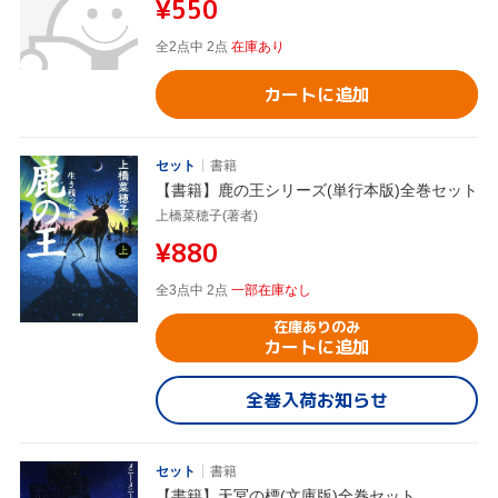
¥550
全2点中 2点
在庫あり
カートに追加
セット
書籍
【書籍】鹿の王シリーズ(単行本版)全巻セット
上橋菜穂子(著者)
¥880
全3点中 2点
一部在庫なし
在庫ありのみ
カートに追加
全巻入荷お知らせ
セット
書籍
【書籍】天冥の標(文庫版)全巻セット