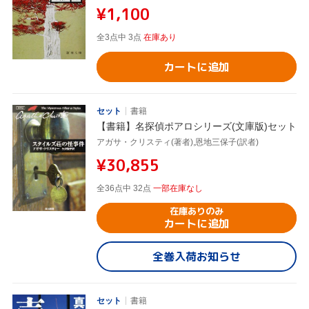
¥1,100
全3点中 3点
在庫あり
カートに追加
セット
書籍
【書籍】名探偵ポアロシリーズ(文庫版)セット
アガサ・クリスティ(著者),恩地三保子(訳者)
¥30,855
全36点中 32点
一部在庫なし
在庫ありのみ
カートに追加
全巻入荷お知らせ
セット
書籍