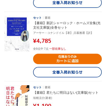
全巻入荷お知らせ
セット
書籍
【書籍】新訳シャーロック・ホームズ全集(光
文社文庫版)全巻セット
アーサー・コナンドイル【著】,日暮雅通【訳】
¥4,785
全9点中 7点
一部在庫なし
在庫ありのみ
カートに追加
全巻入荷お知らせ
セット
書籍
【書籍】君たちに明日はない(文庫版)セット
垣根涼介(著者)
¥1,100