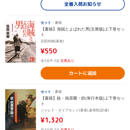
全巻入荷お知らせ
セット
書籍
【書籍】海賊とよばれた男(文庫版)上下巻セッ
ト
百田尚樹(著者)
¥550
全2点中 2点
在庫あり
カートに追加
セット
書籍
【書籍】銃・病原菌・鉄(単行本版)上下巻セッ
ト
ジャレド・ダイアモンド(著者),倉骨彰(訳者)
¥1,320
全2点中 2点
在庫あり