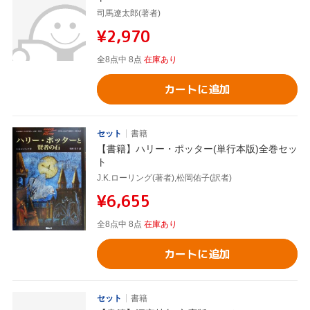
司馬遼太郎(著者)
¥2,970
全8点中 8点
在庫あり
カートに追加
セット
書籍
【書籍】ハリー・ポッター(単行本版)全巻セッ
ト
J.K.ローリング(著者),松岡佑子(訳者)
¥6,655
全8点中 8点
在庫あり
カートに追加
セット
書籍