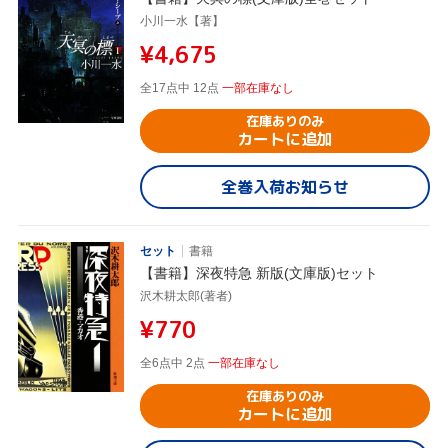
小川一水【著】
¥4,675
全17点中 12点
一部在庫なし
在庫ありのみ
カートに追加
全巻入荷お知らせ
セット
書籍
【書籍】深夜特急 新版(文庫版)セット
沢木耕太郎(著者)
¥770
全6点中 2点
一部在庫なし
在庫ありのみ
カートに追加