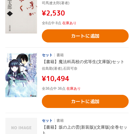
司馬遼太郎(著者)
¥2,530
全8点中 8点
在庫あり
カートに追加
セット
書籍
【書籍】魔法科高校の劣等生(文庫版)セット
佐島勤(著者),石田可奈
¥10,494
全36点中 36点
在庫あり
カートに追加
セット
書籍
【書籍】坂の上の雲(新装版)(文庫版)全巻セッ
ト