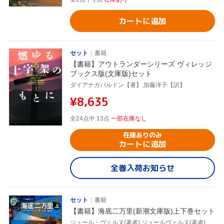
カートに追加
セット
書籍
【書籍】アウトランダーシリーズ ヴィレッジ
ブックス版(文庫版)セット
ダイアナガバルドン【著】,加藤洋子【訳】
¥8,635
全24点中 13点
一部在庫なし
在庫ありのみ
カートに追加
全巻入荷お知らせ
セット
書籍
【書籍】海底二万里(新潮文庫版)上下巻セット
ジュール・ヴェルヌ(著者),ジュールヴェルヌ(著者),村松潔(訳者),村松潔(訳者)