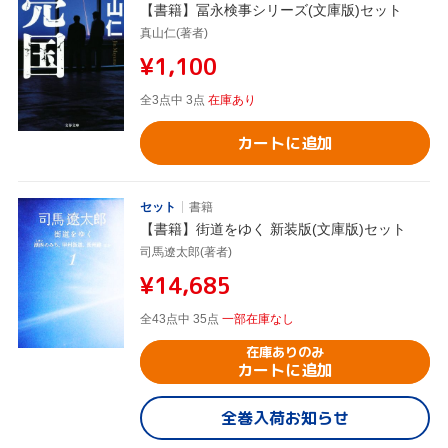
【書籍】冨永検事シリーズ(文庫版)セット
真山仁(著者)
¥1,100
全3点中 3点
在庫あり
カートに追加
セット
書籍
【書籍】街道をゆく 新装版(文庫版)セット
司馬遼太郎(著者)
¥14,685
全43点中 35点
一部在庫なし
在庫ありのみ
カートに追加
全巻入荷お知らせ