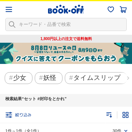
1,800円以上の注文で
送料無料
少女
妖怪
タイムスリップ
検索結果
セット #封印をとかれ
絞り込み
1件～1件（全1件）
30件