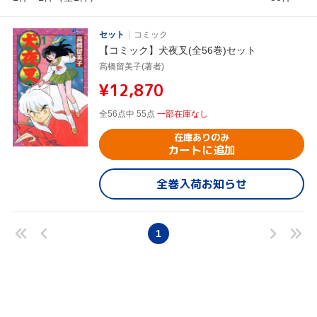
セット
コミック
【コミック】犬夜叉(全56巻)セット
高橋留美子(著者)
¥12,870
全56点中 55点
一部在庫なし
在庫ありのみ
カートに追加
全巻入荷お知らせ
1