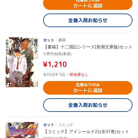
カートに追加
全巻入荷お知らせ
セット
書籍
【書籍】十二国記シリーズ(新潮文庫版)セット
小野不由美(著者)
¥1,210
全15点中 3点
一部在庫なし
在庫ありのみ
カートに追加
全巻入荷お知らせ
セット
コミック
【コミック】アイシールド21(全37巻)セット