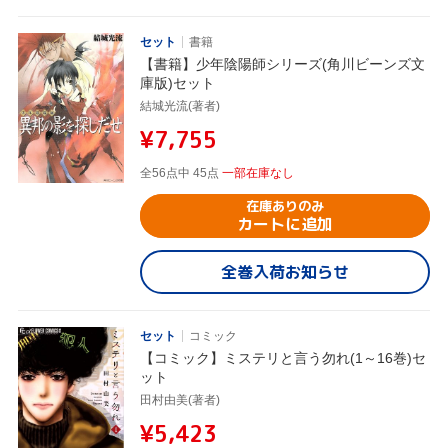
セット
書籍
【書籍】少年陰陽師シリーズ(角川ビーンズ文
庫版)セット
結城光流(著者)
¥7,755
全56点中 45点
一部在庫なし
在庫ありのみ
カートに追加
全巻入荷お知らせ
セット
コミック
【コミック】ミステリと言う勿れ(1～16巻)セ
ット
田村由美(著者)
¥5,423