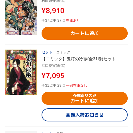
村田雄介(著者)
¥8,910
全37点中 37点
在庫あり
カートに追加
セット
コミック
【コミック】鬼灯の冷徹(全31巻)セット
江口夏実(著者)
¥7,095
全31点中 29点
一部在庫なし
在庫ありのみ
カートに追加
全巻入荷お知らせ