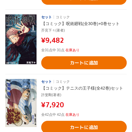
セット
コミック
【コミック】呪術廻戦(全30巻)+0巻セット
芥見下々(著者)
¥9,482
全31点中 31点
在庫あり
カートに追加
セット
コミック
【コミック】テニスの王子様(全42巻)セット
許斐剛(著者)
¥7,920
全42点中 42点
在庫あり
カートに追加