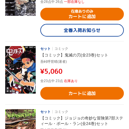
全28点中 26点
一部在庫なし
在庫ありのみ
カートに追加
全巻入荷お知らせ
セット
コミック
【コミック】鬼滅の刃(全23巻)セット
吾峠呼世晴(著者)
¥5,060
全23点中 23点
在庫あり
カートに追加
セット
コミック
【コミック】ジョジョの奇妙な冒険第7部ステ
ィール・ボール・ラン(全24巻)セット