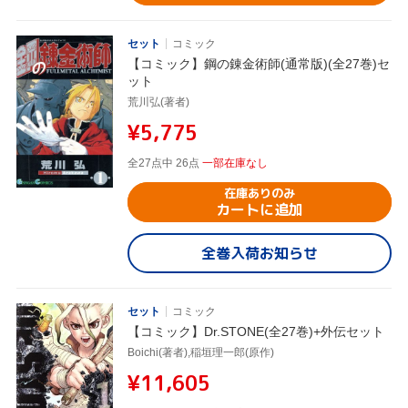
セット
コミック
【コミック】鋼の錬金術師(通常版)(全27巻)セ
ット
荒川弘(著者)
¥5,775
全27点中 26点
一部在庫なし
在庫ありのみ
カートに追加
全巻入荷お知らせ
セット
コミック
【コミック】Dr.STONE(全27巻)+外伝セット
Boichi(著者),稲垣理一郎(原作)
¥11,605