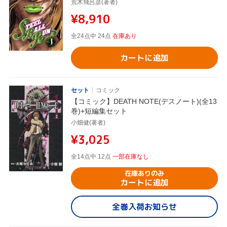
荒木飛呂彦(著者)
¥8,910
全24点中 24点
在庫あり
カートに追加
セット
コミック
【コミック】DEATH NOTE(デスノート)(全13
巻)+短編集セット
小畑健(著者)
¥3,025
全14点中 12点
一部在庫なし
在庫ありのみ
カートに追加
全巻入荷お知らせ