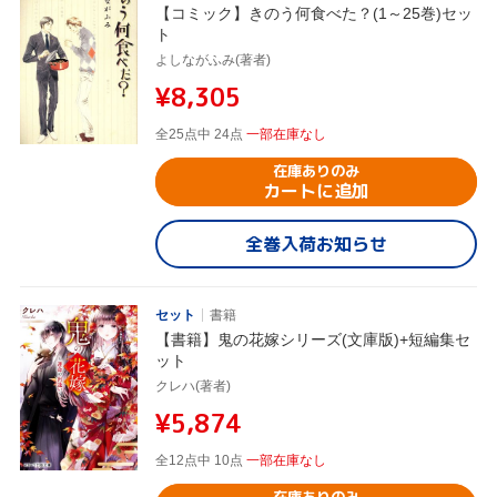
【コミック】きのう何食べた？(1～25巻)セッ
ト
よしながふみ(著者)
¥8,305
全25点中 24点
一部在庫なし
在庫ありのみ
カートに追加
全巻入荷お知らせ
セット
書籍
【書籍】鬼の花嫁シリーズ(文庫版)+短編集セ
ット
クレハ(著者)
¥5,874
全12点中 10点
一部在庫なし
在庫ありのみ