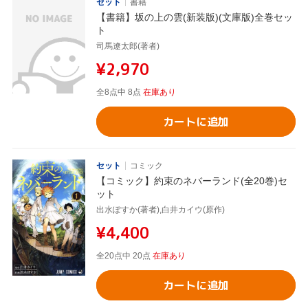
セット
書籍
【書籍】坂の上の雲(新装版)(文庫版)全巻セッ
ト
司馬遼太郎(著者)
¥2,970
全8点中 8点
在庫あり
カートに追加
セット
コミック
【コミック】約束のネバーランド(全20巻)セ
ット
出水ぽすか(著者),白井カイウ(原作)
¥4,400
全20点中 20点
在庫あり
カートに追加