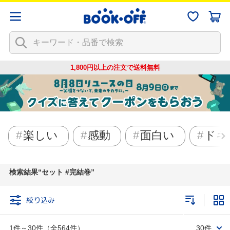
1,800円以上の注文で
送料無料
楽しい
感動
面白い
ドキ
検索結果
セット #完結巻
絞り込み
1件～30件（全564件）
30件