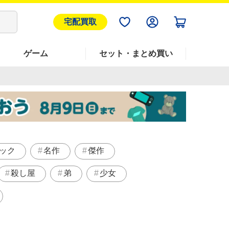
宅配買取
ゲーム
セット・まとめ買い
ック
名作
傑作
殺し屋
弟
少女