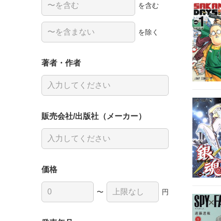
を含む
を除く
著者・作者
販売会社/出版社（メーカー）
価格
〜
円