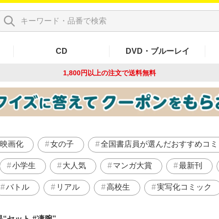
CD
DVD・ブルーレイ
1,800円以上の注文で
送料無料
映画化
女の子
全国書店員が選んだおすすめコミ
小学生
大人気
マンガ大賞
最新刊
バトル
リアル
高校生
実写化コミック
果
セット #凄腕