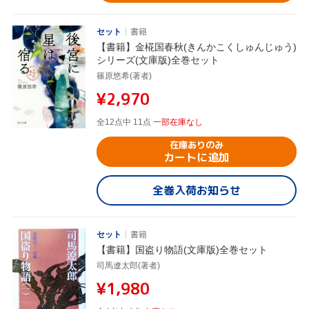
セット
書籍
【書籍】金椛国春秋(きんかこくしゅんじゅう)
シリーズ(文庫版)全巻セット
篠原悠希(著者)
¥2,970
全12点中 11点
一部在庫なし
在庫ありのみ
カートに追加
全巻入荷お知らせ
セット
書籍
【書籍】国盗り物語(文庫版)全巻セット
司馬遼太郎(著者)
¥1,980