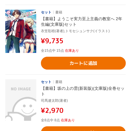
セット
書籍
【書籍】ようこそ実力至上主義の教室へ 2年
生編(文庫版)セット
衣笠彰梧(著者),トモセシュンサク(イラスト)
¥9,735
全15点中 15点
在庫あり
カートに追加
セット
書籍
【書籍】坂の上の雲(新装版)(文庫版)全巻セッ
ト
司馬遼太郎(著者)
¥2,970
全8点中 8点
在庫あり