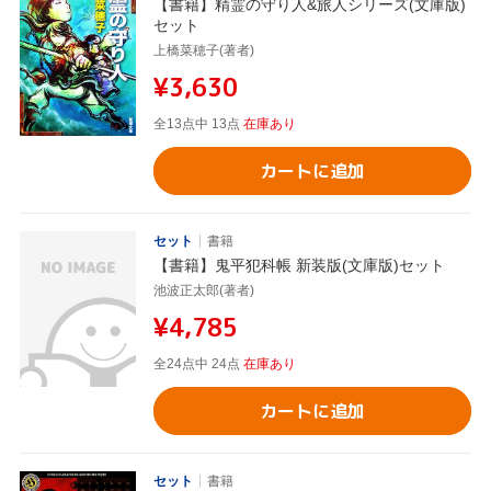
【書籍】精霊の守り人&旅人シリーズ(文庫版)
セット
上橋菜穂子(著者)
¥3,630
全13点中 13点
在庫あり
カートに追加
セット
書籍
【書籍】鬼平犯科帳 新装版(文庫版)セット
池波正太郎(著者)
¥4,785
全24点中 24点
在庫あり
カートに追加
セット
書籍