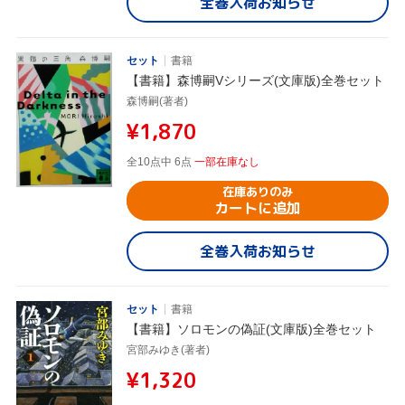
全巻入荷お知らせ
セット
書籍
【書籍】森博嗣Vシリーズ(文庫版)全巻セット
森博嗣(著者)
¥1,870
全10点中 6点
一部在庫なし
在庫ありのみ
カートに追加
全巻入荷お知らせ
セット
書籍
【書籍】ソロモンの偽証(文庫版)全巻セット
宮部みゆき(著者)
¥1,320