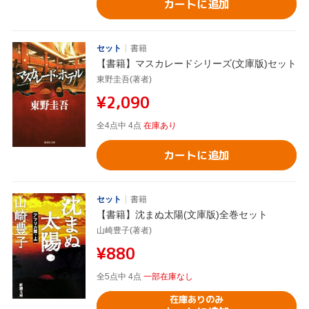
カートに追加
セット
書籍
【書籍】マスカレードシリーズ(文庫版)セット
東野圭吾(著者)
¥2,090
全4点中 4点
在庫あり
カートに追加
セット
書籍
【書籍】沈まぬ太陽(文庫版)全巻セット
山崎豊子(著者)
¥880
全5点中 4点
一部在庫なし
在庫ありのみ