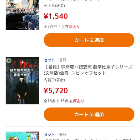
三上延(著者)
¥1,540
全7点中 7点
在庫あり
カートに追加
セット
書籍
【書籍】猟奇犯罪捜査班 藤堂比奈子シリーズ
(文庫版)全巻+スピンオフセット
内藤了(著者)
¥5,720
全16点中 16点
在庫あり
カートに追加
セット
書籍