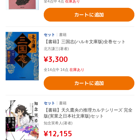
全4点中 4点
在庫あり
カートに追加
セット
書籍
【書籍】三国志(ハルキ文庫版)全巻セット
北方謙三(著者)
¥3,300
全14点中 14点
在庫あり
カートに追加
セット
書籍
【書籍】天久鷹央の推理カルテシリーズ 完全
版(実業之日本社文庫版)セット
知念実希人(著者)
¥12,155