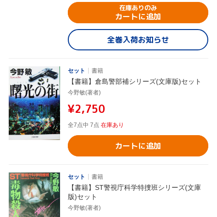
在庫ありのみ
カートに追加
全巻入荷お知らせ
セット
書籍
【書籍】倉島警部補シリーズ(文庫版)セット
今野敏(著者)
¥2,750
全7点中 7点
在庫あり
カートに追加
セット
書籍
【書籍】ST警視庁科学特捜班シリーズ(文庫
版)セット
今野敏(著者)