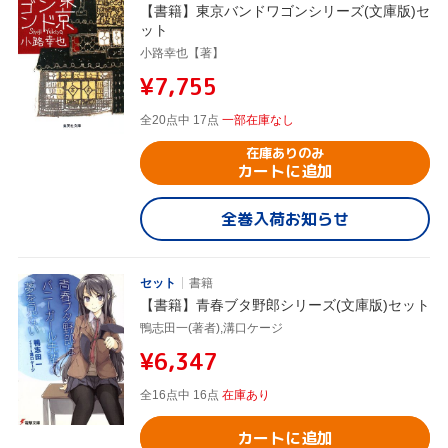
【書籍】東京バンドワゴンシリーズ(文庫版)セ
ット
小路幸也【著】
¥7,755
全20点中 17点
一部在庫なし
在庫ありのみ
カートに追加
全巻入荷お知らせ
セット
書籍
【書籍】青春ブタ野郎シリーズ(文庫版)セット
鴨志田一(著者),溝口ケージ
¥6,347
全16点中 16点
在庫あり
カートに追加