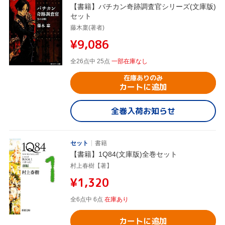
【書籍】バチカン奇跡調査官シリーズ(文庫版)
セット
藤木稟(著者)
¥9,086
全26点中 25点
一部在庫なし
在庫ありのみ
カートに追加
全巻入荷お知らせ
セット
書籍
【書籍】1Q84(文庫版)全巻セット
村上春樹【著】
¥1,320
全6点中 6点
在庫あり
カートに追加