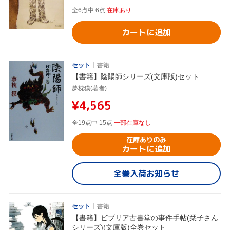
全6点中 6点
在庫あり
カートに追加
セット
書籍
【書籍】陰陽師シリーズ(文庫版)セット
夢枕獏(著者)
¥4,565
全19点中 15点
一部在庫なし
在庫ありのみ
カートに追加
全巻入荷お知らせ
セット
書籍
【書籍】ビブリア古書堂の事件手帖(栞子さん
シリーズ)(文庫版)全巻セット