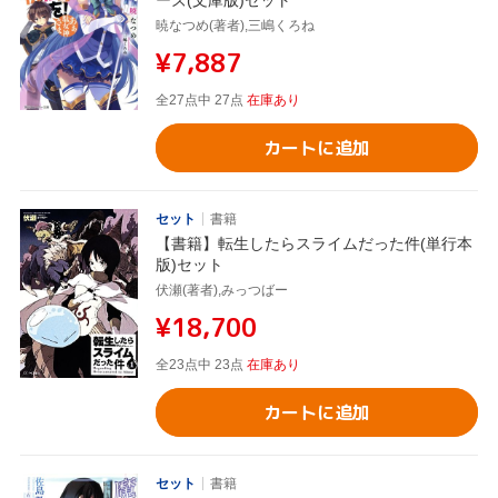
ーズ(文庫版)セット
暁なつめ(著者),三嶋くろね
¥7,887
全27点中 27点
在庫あり
カートに追加
セット
書籍
【書籍】転生したらスライムだった件(単行本
版)セット
伏瀬(著者),みっつばー
¥18,700
全23点中 23点
在庫あり
カートに追加
セット
書籍