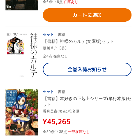
全6点中 6点
在庫あり
カートに追加
セット
書籍
【書籍】神様のカルテ(文庫版)セット
夏川草介【著】
全4点
在庫なし
全巻入荷お知らせ
セット
書籍
【書籍】本好きの下剋上シリーズ(単行本版)セ
ット
香月美夜(著者),椎名優
¥45,265
全39点中 38点
一部在庫なし