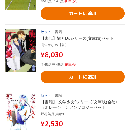
全31点中 31点
在庫あり
カートに追加
セット
書籍
【書籍】龍とDr.シリーズ(文庫版)セット
樹生かなめ【著】
¥8,030
全48点中 48点
在庫あり
カートに追加
セット
書籍
【書籍】“文学少女"シリーズ(文庫版)全巻+コ
ラボレーションアンソロジーセット
野村美月(著者)
¥2,530