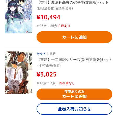
【書籍】魔法科高校の劣等生(文庫版)セット
佐島勤(著者),佐島勤(著者)
¥10,494
全36点中 36点
在庫あり
カートに追加
セット
書籍
【書籍】十二国記シリーズ(新潮文庫版)セット
小野不由美(著者)
¥3,025
全15点中 7点
一部在庫なし
在庫ありのみ
カートに追加
全巻入荷お知らせ