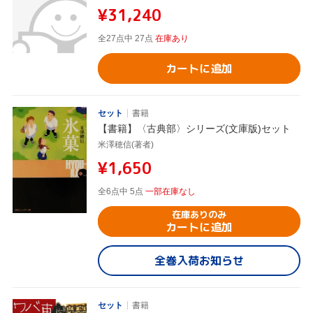
¥31,240
全27点中 27点
在庫あり
カートに追加
セット
書籍
【書籍】〈古典部〉シリーズ(文庫版)セット
米澤穂信(著者)
¥1,650
全6点中 5点
一部在庫なし
在庫ありのみ
カートに追加
全巻入荷お知らせ
セット
書籍