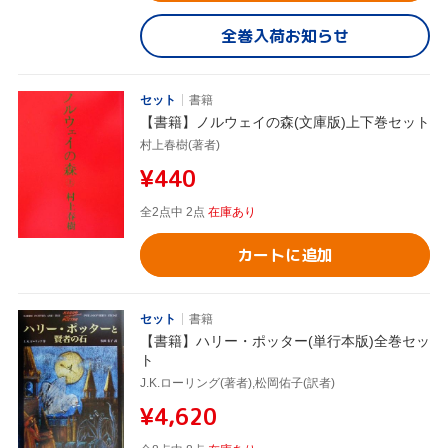
全巻入荷お知らせ
セット
書籍
【書籍】ノルウェイの森(文庫版)上下巻セット
村上春樹(著者)
¥440
全2点中 2点
在庫あり
カートに追加
セット
書籍
【書籍】ハリー・ポッター(単行本版)全巻セッ
ト
J.K.ローリング(著者),松岡佑子(訳者)
¥4,620