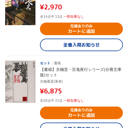
¥2,970
全14点中 13点
一部在庫なし
在庫ありのみ
カートに追加
全巻入荷お知らせ
セット
書籍
【書籍】京極堂・百鬼夜行シリーズ(分冊文庫
版)セット
京極夏彦(著者)
¥6,875
全28点中 21点
一部在庫なし
在庫ありのみ
カートに追加