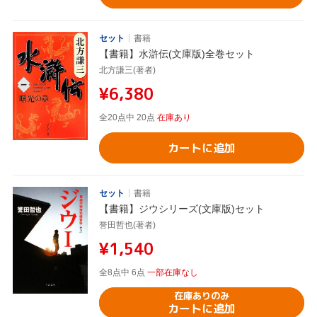
セット
書籍
【書籍】水滸伝(文庫版)全巻セット
北方謙三(著者)
¥6,380
全20点中 20点
在庫あり
カートに追加
セット
書籍
【書籍】ジウシリーズ(文庫版)セット
誉田哲也(著者)
¥1,540
全8点中 6点
一部在庫なし
在庫ありのみ
カートに追加