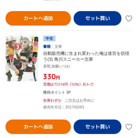
カートへ追加
中古
書籍
文庫
自動販売機に生まれ変わった俺は迷宮を彷徨
う(3) 角川スニーカー文庫
昼熊,加藤いつわ
¥330
円
定価より374円（53%）おトク
獲得ポイント 3P
在庫わずか
ご注文はお早めに
発売年月日：2017/02/01
カートへ追加