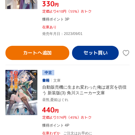
¥330
円
定価より418円（55%）おトク
獲得ポイント 3P
在庫あり
発売年月日：2023/09/01
カートへ追加
中古
書籍
文庫
自動販売機に生まれ変わった俺は迷宮を彷徨
う 新装版(3) 角川スニーカー文庫
昼熊,憂姫はぐれ
¥440
円
定価より374円（45%）おトク
獲得ポイント 4P
在庫わずか
ご注文はお早めに