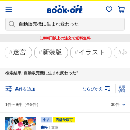
1,800円以上の注文で
送料無料
迷宮
新装版
イラスト
異
検索結果
自動販売機に生まれ変わった
条件を追加
ならびかえ
1件～9件（全9件）
30件
中古
店舗受取可
書籍
文庫