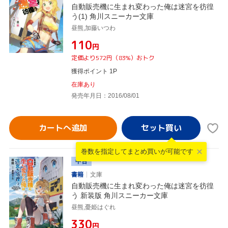
自動販売機に生まれ変わった俺は迷宮を彷徨
う(1) 角川スニーカー文庫
昼熊,加藤いつわ
¥110
円
定価より572円（83%）おトク
獲得ポイント 1P
在庫あり
発売年月日：2016/08/01
カートへ追加
巻数を指定して
まとめ買いが可能です
中古
書籍
文庫
自動販売機に生まれ変わった俺は迷宮を彷徨
う 新装版 角川スニーカー文庫
昼熊,憂姫はぐれ
¥330
円