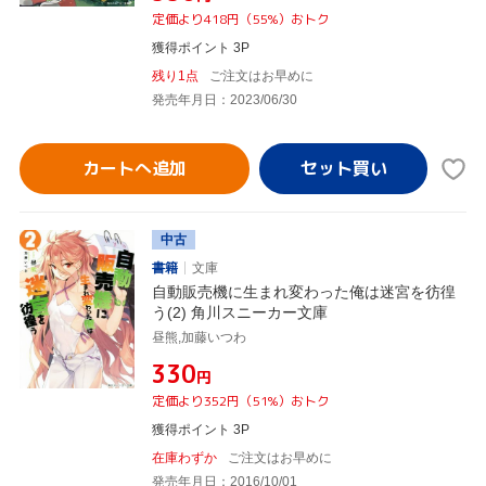
定価より418円（55%）おトク
獲得ポイント 3P
残り1点
ご注文はお早めに
発売年月日：2023/06/30
カートへ追加
中古
書籍
文庫
自動販売機に生まれ変わった俺は迷宮を彷徨
う(2) 角川スニーカー文庫
昼熊,加藤いつわ
¥330
円
定価より352円（51%）おトク
獲得ポイント 3P
在庫わずか
ご注文はお早めに
発売年月日：2016/10/01