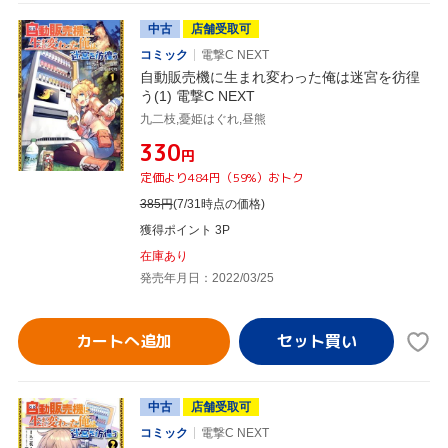
中古
店舗受取可
コミック
電撃C NEXT
自動販売機に生まれ変わった俺は迷宮を彷徨
う(1) 電撃C NEXT
九二枝,憂姫はぐれ,昼熊
¥330
円
定価より484円（59%）おトク
385
円
(7/31時点の価格)
獲得ポイント 3P
在庫あり
発売年月日：2022/03/25
カートへ追加
中古
店舗受取可
コミック
電撃C NEXT