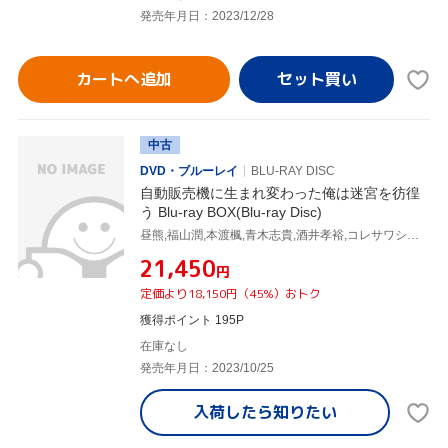
発売年月日：2023/12/28
カートへ追加
中古
DVD・ブルーレイ
BLU-RAY DISC
自動販売機に生まれ変わった俺は迷宮を彷徨
う Blu-ray BOX(Blu-ray Disc)
昼熊,福山潤,本渡楓,青木志貴,酒井孝裕,コレサワシゲユキ,浦木裕太,高橋慶多
¥21,450
円
定価より18,150円（45%）おトク
獲得ポイント 195P
在庫なし
発売年月日：2023/10/25
入荷したら
知りたい