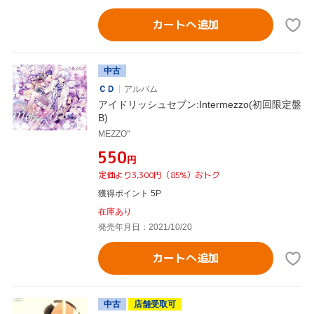
カートへ追加
中古
ＣＤ
アルバム
アイドリッシュセブン:Intermezzo(初回限定盤
B)
MEZZO"
¥550
円
定価より3,300円（85%）おトク
獲得ポイント 5P
在庫あり
発売年月日：2021/10/20
カートへ追加
中古
店舗受取可