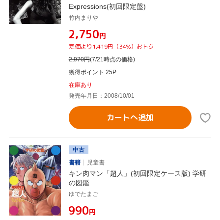
Expressions(初回限定盤)
竹内まりや
¥2,750
円
定価より1,419円（34%）おトク
2,970
円
(7/21時点の価格)
獲得ポイント 25P
在庫あり
発売年月日：2008/10/01
カートへ追加
中古
書籍
児童書
キン肉マン「超人」(初回限定ケース版) 学研
の図鑑
ゆでたまご
¥990
円