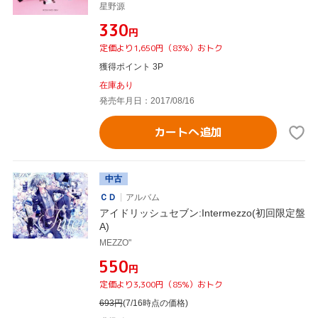
星野源
¥330
円
定価より1,650円（83%）おトク
獲得ポイント 3P
在庫あり
発売年月日：2017/08/16
カートへ追加
中古
ＣＤ
アルバム
アイドリッシュセブン:Intermezzo(初回限定盤
A)
MEZZO"
¥550
円
定価より3,300円（85%）おトク
693
円
(7/16時点の価格)