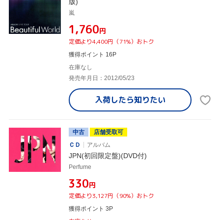
版)
嵐
¥1,760
円
定価より4,400円（71%）おトク
獲得ポイント 16P
在庫なし
発売年月日：2012/05/23
入荷したら
知りたい
中古
店舗受取可
ＣＤ
アルバム
JPN(初回限定盤)(DVD付)
Perfume
¥330
円
定価より3,127円（90%）おトク
獲得ポイント 3P