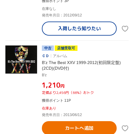
獲得ポイント 3P
在庫なし
発売年月日：2012/09/12
入荷したら
知りたい
中古
店舗受取可
ＣＤ
アルバム
B'z The Best XXV 1999-2012(初回限定盤)
(2CD)(DVD付)
B'z
¥1,210
円
定価より2,456円（66%）おトク
獲得ポイント 11P
在庫あり
発売年月日：2013/06/12
カートへ追加