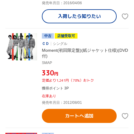
発売年月日：2016/04/06
入荷したら
知りたい
中古
店舗受取可
ＣＤ
シングル
Moment(初回限定盤)(紙ジャケット仕様)(DVD
付)
SMAP
¥330
円
定価より1,241円（78%）おトク
獲得ポイント 3P
在庫あり
発売年月日：2012/08/01
カートへ追加