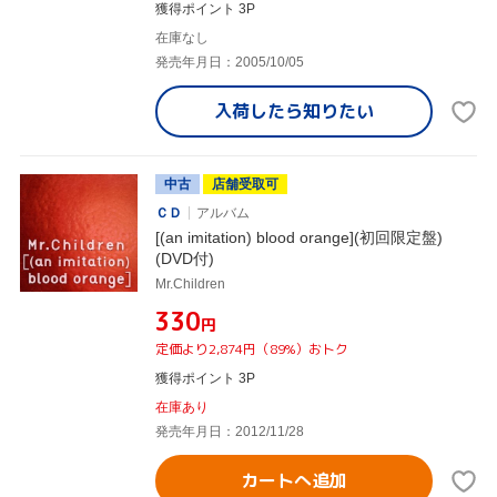
獲得ポイント 3P
在庫なし
発売年月日：2005/10/05
入荷したら
知りたい
中古
店舗受取可
ＣＤ
アルバム
[(an imitation) blood orange](初回限定盤)
(DVD付)
Mr.Children
¥330
円
定価より2,874円（89%）おトク
獲得ポイント 3P
在庫あり
発売年月日：2012/11/28
カートへ追加