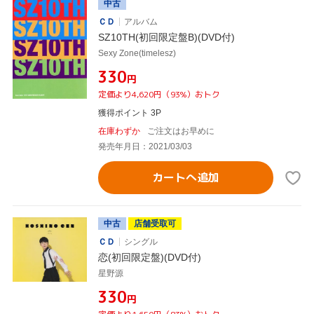
中古
ＣＤ
アルバム
SZ10TH(初回限定盤B)(DVD付)
Sexy Zone(timelesz)
¥330
円
定価より4,620円（93%）おトク
獲得ポイント 3P
在庫わずか
ご注文はお早めに
発売年月日：2021/03/03
カートへ追加
中古
店舗受取可
ＣＤ
シングル
恋(初回限定盤)(DVD付)
星野源
¥330
円