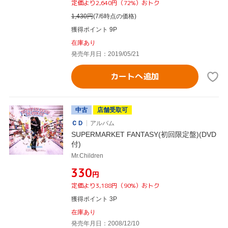
定価より2,640円（72%）おトク
1,430
円
(7/6時点の価格)
獲得ポイント 9P
在庫あり
発売年月日：2019/05/21
カートへ追加
中古
店舗受取可
ＣＤ
アルバム
SUPERMARKET FANTASY(初回限定盤)(DVD
付)
Mr.Children
¥330
円
定価より3,188円（90%）おトク
獲得ポイント 3P
在庫あり
発売年月日：2008/12/10