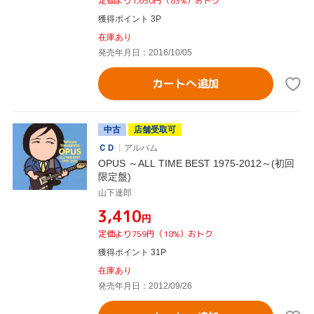
定価より1,650円（83%）おトク
獲得ポイント 3P
在庫あり
発売年月日：2016/10/05
カートへ追加
中古
店舗受取可
ＣＤ
アルバム
OPUS ～ALL TIME BEST 1975-2012～(初回
限定盤)
山下達郎
¥3,410
円
定価より759円（18%）おトク
獲得ポイント 31P
在庫あり
発売年月日：2012/09/26