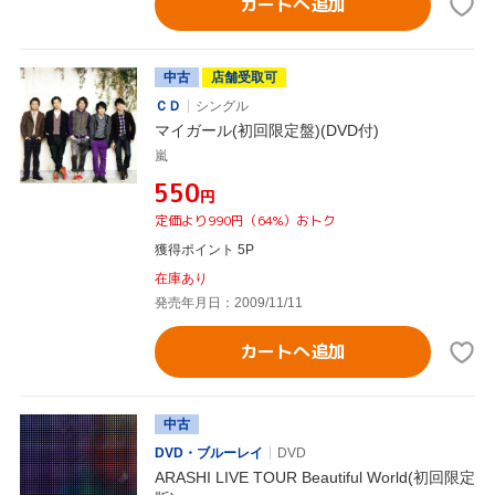
カートへ追加
中古
店舗受取可
ＣＤ
シングル
マイガール(初回限定盤)(DVD付)
嵐
¥550
円
定価より990円（64%）おトク
獲得ポイント 5P
在庫あり
発売年月日：2009/11/11
カートへ追加
中古
DVD・ブルーレイ
DVD
ARASHI LIVE TOUR Beautiful World(初回限定