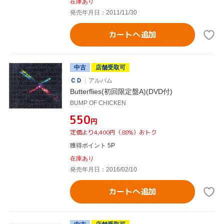
在庫あり
発売年月日：2011/11/30
カートへ追加
中古
店舗受取可
ＣＤ
アルバム
Butterflies(初回限定盤A)(DVD付)
BUMP OF CHICKEN
¥550
円
定価より4,400円（88%）おトク
獲得ポイント 5P
在庫あり
発売年月日：2016/02/10
カートへ追加