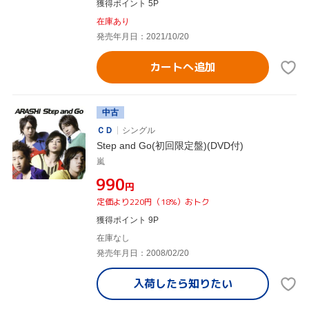
獲得ポイント 5P
在庫あり
発売年月日：2021/10/20
カートへ追加
中古
ＣＤ
シングル
Step and Go(初回限定盤)(DVD付)
嵐
¥990
円
定価より220円（18%）おトク
獲得ポイント 9P
在庫なし
発売年月日：2008/02/20
入荷したら
知りたい