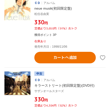
ＣＤ
アルバム
neue musik(初回限定盤)
松任谷由実
¥330
円
定価より3,650円（91%）おトク
獲得ポイント 3P
在庫あり
発売年月日：1998/11/06
カートへ追加
中古
ＣＤ
アルバム
キラーストリート(初回限定盤)(DVD付)
サザンオールスターズ
¥330
円
定価より4,384円（92%）おトク