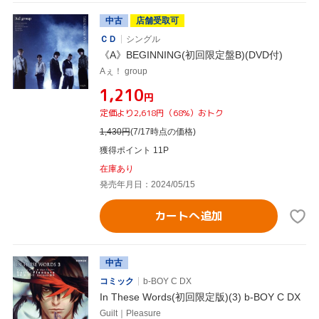
中古
店舗受取可
ＣＤ
シングル
《A》BEGINNING(初回限定盤B)(DVD付)
Aぇ！ group
¥1,210
円
定価より2,618円（68%）おトク
1,430
円
(7/17時点の価格)
獲得ポイント 11P
在庫あり
発売年月日：2024/05/15
カートへ追加
中古
コミック
b-BOY C DX
In These Words(初回限定版)(3) b-BOY C DX
Guilt｜Pleasure