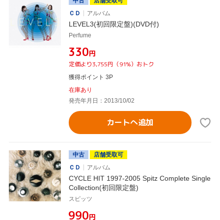
中古
店舗受取可
ＣＤ
アルバム
LEVEL3(初回限定盤)(DVD付)
Perfume
¥330
円
定価より3,755円（91%）おトク
獲得ポイント 3P
在庫あり
発売年月日：2013/10/02
カートへ追加
中古
店舗受取可
ＣＤ
アルバム
CYCLE HIT 1997-2005 Spitz Complete Single
Collection(初回限定盤)
スピッツ
¥990
円