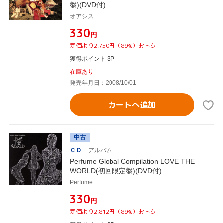
盤)(DVD付)
オアシス
¥330
円
定価より2,750円（89%）おトク
獲得ポイント 3P
在庫あり
発売年月日：2008/10/01
カートへ追加
中古
ＣＤ
アルバム
Perfume Global Compilation LOVE THE
WORLD(初回限定盤)(DVD付)
Perfume
¥330
円
定価より2,812円（89%）おトク