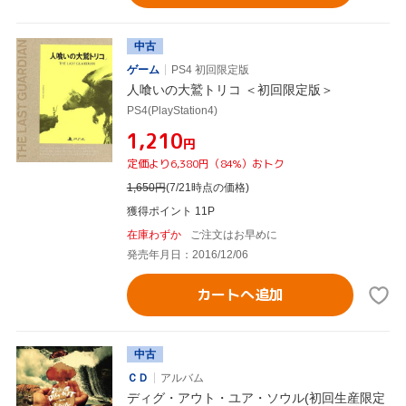
中古
ゲーム
PS4 初回限定版
人喰いの大鷲トリコ ＜初回限定版＞
PS4(PlayStation4)
¥1,210
円
定価より6,380円（84%）おトク
1,650
円
(7/21時点の価格)
獲得ポイント 11P
在庫わずか
ご注文はお早めに
発売年月日：2016/12/06
カートへ追加
中古
ＣＤ
アルバム
ディグ・アウト・ユア・ソウル(初回生産限定