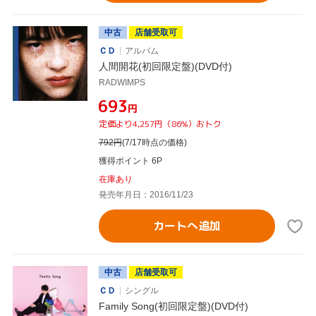
中古
店舗受取可
ＣＤ
アルバム
人間開花(初回限定盤)(DVD付)
RADWIMPS
¥693
円
定価より4,257円（86%）おトク
792
円
(7/17時点の価格)
獲得ポイント 6P
在庫あり
発売年月日：2016/11/23
カートへ追加
中古
店舗受取可
ＣＤ
シングル
Family Song(初回限定盤)(DVD付)