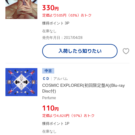
¥330
円
定価より585円（63%）おトク
獲得ポイント 3P
在庫なし
発売年月日：2017/04/28
入荷したら
知りたい
中古
ＣＤ
アルバム
COSMIC EXPLORER(初回限定盤A)(Blu-ray
Disc付)
Perfume
¥110
円
定価より4,620円（97%）おトク
獲得ポイント 1P
在庫なし