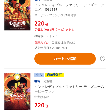
インクレディブル・ファミリー ディズニーア
ニメ小説版116
スーザン・フランシス,橘高弓枝
¥220
円
定価より638円（74%）おトク
獲得ポイント 2P
在庫わずか
ご注文はお早めに
発売年月日：2018/07/01
カートへ追加
中古
店舗受取可
書籍
児童書
インクレディブル・ファミリー ディズニーム
ービーブック
中井はるの
¥220
円