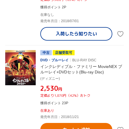
獲得ポイント 2P
在庫なし
発売年月日：2018/07/01
入荷したら
知りたい
中古
店舗受取可
DVD・ブルーレイ
BLU-RAY DISC
インクレディブル・ファミリー MovieNEX ブ
ルーレイ+DVDセット(Blu-ray Disc)
(ディズニー)
¥2,530
円
定価より1,870円（42%）おトク
獲得ポイント 23P
在庫あり
発売年月日：2018/11/21