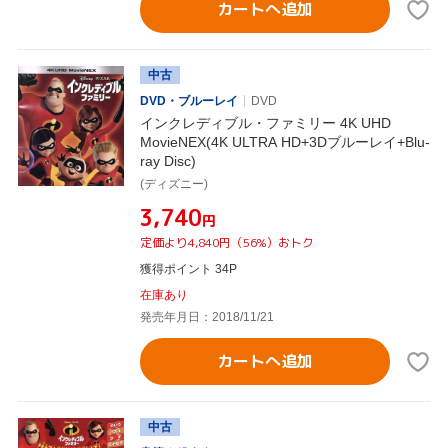
カートへ追加
中古
DVD・ブルーレイ
DVD
インクレディブル・ファミリー 4K UHD
MovieNEX(4K ULTRA HD+3Dブルーレイ+Blu-
ray Disc)
(ディズニー)
¥3,740
円
定価より4,840円（56%）おトク
獲得ポイント 34P
在庫あり
発売年月日：2018/11/21
カートへ追加
中古