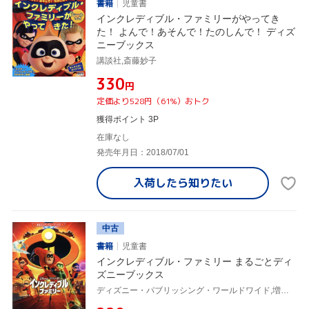
書籍
児童書
インクレディブル・ファミリーがやってき
た！ よんで！あそんで！たのしんで！ ディズ
ニーブックス
講談社,斎藤妙子
¥330
円
定価より528円（61%）おトク
獲得ポイント 3P
在庫なし
発売年月日：2018/07/01
入荷したら
知りたい
中古
書籍
児童書
インクレディブル・ファミリー まるごとディ
ズニーブックス
ディズニー・パブリッシング・ワールドワイド,増井彩乃