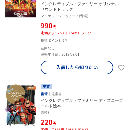
インクレディブル・ファミリー オリジナル・
サウンドトラック
マイケル・ジアッチーノ(音楽)
¥990
円
定価より1,760円（64%）おトク
獲得ポイント 9P
在庫なし
発売年月日：2018/08/01
入荷したら
知りたい
中古
書籍
児童書
インクレディブル・ファミリー ディズニーゴ
ールド絵本
講談社
¥220
円
定価より385円（63%）おトク