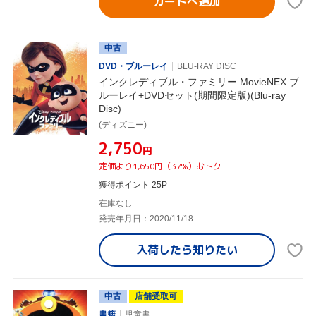
カートへ追加
中古
DVD・ブルーレイ
BLU-RAY DISC
インクレディブル・ファミリー MovieNEX ブ
ルーレイ+DVDセット(期間限定版)(Blu-ray
Disc)
(ディズニー)
¥2,750
円
定価より1,650円（37%）おトク
獲得ポイント 25P
在庫なし
発売年月日：2020/11/18
入荷したら
知りたい
中古
店舗受取可
書籍
児童書