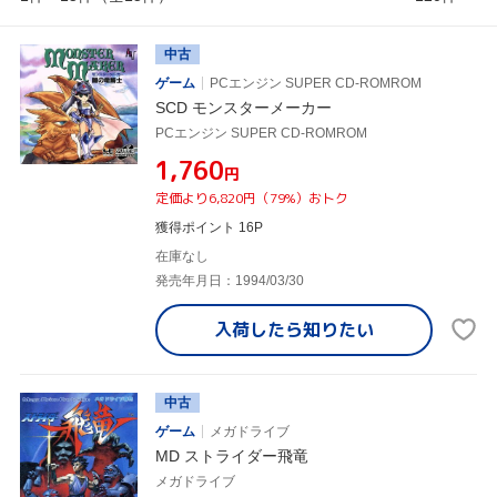
中古
ゲーム
PCエンジン SUPER CD-ROMROM
SCD モンスターメーカー
PCエンジン SUPER CD-ROMROM
¥1,760
円
定価より6,820円（79%）おトク
獲得ポイント 16P
在庫なし
発売年月日：1994/03/30
入荷したら
知りたい
中古
ゲーム
メガドライブ
MD ストライダー飛竜
メガドライブ