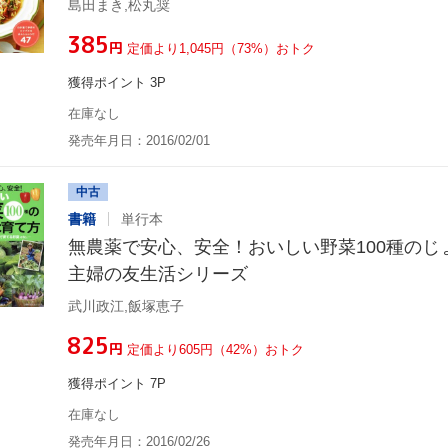
島田まき,松丸奨
¥385
円
定価より1,045円（73%）おトク
獲得ポイント 3P
在庫なし
発売年月日：2016/02/01
中古
書籍
単行本
無農薬で安心、安全！おいしい野菜100種のじ
主婦の友生活シリーズ
武川政江,飯塚恵子
¥825
円
定価より605円（42%）おトク
獲得ポイント 7P
在庫なし
発売年月日：2016/02/26