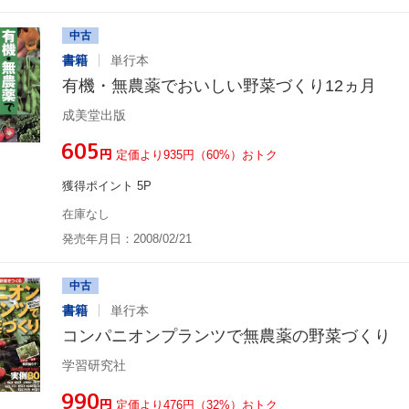
中古
書籍
単行本
有機・無農薬でおいしい野菜づくり12ヵ月
成美堂出版
¥605
円
定価より935円（60%）おトク
獲得ポイント 5P
在庫なし
発売年月日：2008/02/21
中古
書籍
単行本
コンパニオンプランツで無農薬の野菜づくり
学習研究社
¥990
円
定価より476円（32%）おトク