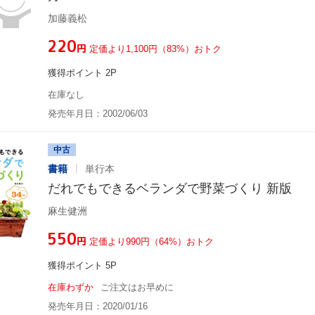
加藤義松
¥220
円
定価より1,100円（83%）おトク
獲得ポイント 2P
在庫なし
発売年月日：2002/06/03
中古
書籍
単行本
だれでもできるベランダで野菜づくり 新版
麻生健洲
¥550
円
定価より990円（64%）おトク
獲得ポイント 5P
在庫わずか
ご注文はお早めに
発売年月日：2020/01/16