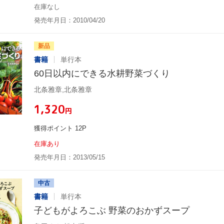
在庫なし
発売年月日：2010/04/20
新品
書籍
単行本
60日以内にできる水耕野菜づくり
北条雅章,北条雅章
¥1,320
円
獲得ポイント 12P
在庫あり
発売年月日：2013/05/15
中古
書籍
単行本
子どもがよろこぶ 野菜のおかずスープ