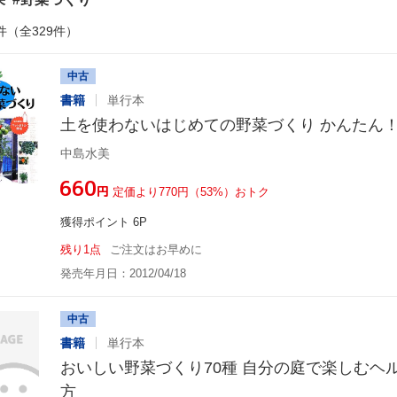
件（全329件）
中古
書籍
単行本
土を使わないはじめての野菜づくり かんたん
中島水美
¥660
円
定価より770円（53%）おトク
獲得ポイント 6P
残り1点
ご注文はお早めに
発売年月日：2012/04/18
中古
書籍
単行本
おいしい野菜づくり70種 自分の庭で楽しむヘ
方