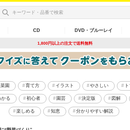
CD
DVD・ブルーレイ
1,800円以上の注文で
送料無料
菜園
育て方
イラスト
やさしい
ト
わかる
初心者
園芸
決定版
図解
楽しめる
知恵
分かりやすい解説
果
#野菜づくり