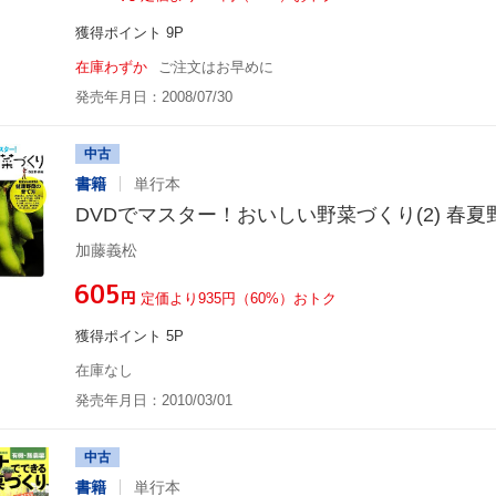
獲得ポイント 9P
在庫わずか
ご注文はお早めに
発売年月日：2008/07/30
中古
書籍
単行本
DVDでマスター！おいしい野菜づくり(2) 春夏
加藤義松
¥605
円
定価より935円（60%）おトク
獲得ポイント 5P
在庫なし
発売年月日：2010/03/01
中古
書籍
単行本