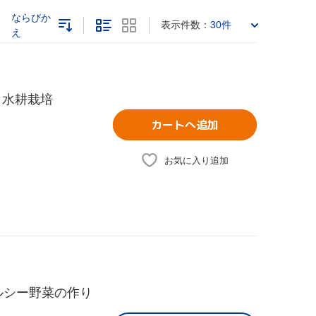
ならびか
表示件数：
30件
え
！水耕栽培
カートへ追加
お気に入り追加
ルシー野菜の作り