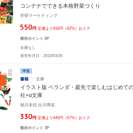
コンテナでできる本格野菜づくり
学研マーケティング
¥550
円
定価より916円（62%）おトク
獲得ポイント 5P
在庫なし
発売年月日：2010/03/26
中古
書籍
文庫
イラスト版 ベランダ・庭先で楽しむはじめての
社+α文庫
相川未佳,出川博栄,
¥330
円
定価より445円（57%）おトク
獲得ポイント 3P