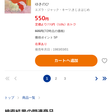
ゆきのひ
エズラ・ジャック・キーツ,きじまはじめ
¥550
円
定価より770円（58%）おトク
605
円
(7/2時点の価格)
獲得ポイント 5P
在庫あり
発売年月日：1983/03/01
カートへ追加
1
2
3
トップ
商品一覧
検索結果の関連商品