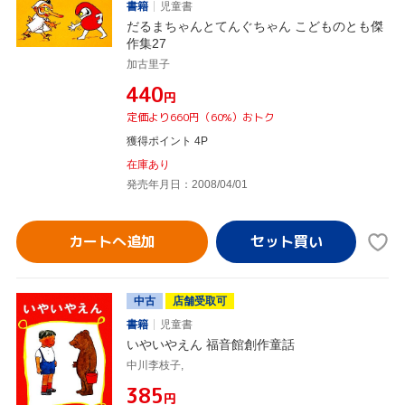
書籍
児童書
だるまちゃんとてんぐちゃん こどものとも傑
作集27
加古里子
¥440
円
定価より660円（60%）おトク
獲得ポイント 4P
在庫あり
発売年月日：2008/04/01
カートへ追加
中古
店舗受取可
書籍
児童書
いやいやえん 福音館創作童話
中川李枝子,
¥385
円