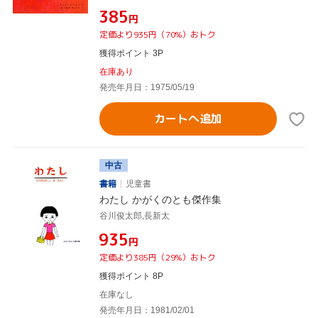
¥385
円
定価より935円（70%）おトク
獲得ポイント 3P
在庫あり
発売年月日：1975/05/19
カートへ追加
中古
書籍
児童書
わたし かがくのとも傑作集
谷川俊太郎,長新太
¥935
円
定価より385円（29%）おトク
獲得ポイント 8P
在庫なし
発売年月日：1981/02/01