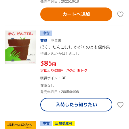
発売年月日：2022/10/18
カートへ追加
中古
書籍
児童書
ぼく、だんごむし かがくのとも傑作集
得田之久,たかはしきよし
¥385
円
定価より935円（70%）おトク
獲得ポイント 3P
在庫なし
発売年月日：2005/04/08
入荷したら
知りたい
中古
店舗受取可