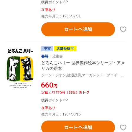
獲得ポイント 3P
在庫あり
発売年月日：1965/07/01
カートへ追加
中古
店舗受取可
書籍
児童書
どろんこハリー 世界傑作絵本シリーズ・アメ
リカの絵本
ジーン・ジオン,渡辺茂男,マーガレット・ブロイ・グレアム
¥660
円
定価より770円（53%）おトク
獲得ポイント 6P
在庫あり
発売年月日：1964/03/15
カートへ追加