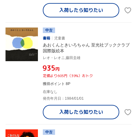
入荷したら
知りたい
中古
書籍
児童書
あおくんときいろちゃん 至光社ブッククラブ
国際版絵本
レオ・レオニ,藤田圭雄
¥935
円
定価より605円（39%）おトク
獲得ポイント 8P
在庫なし
発売年月日：1984/01/01
入荷したら
知りたい
中古