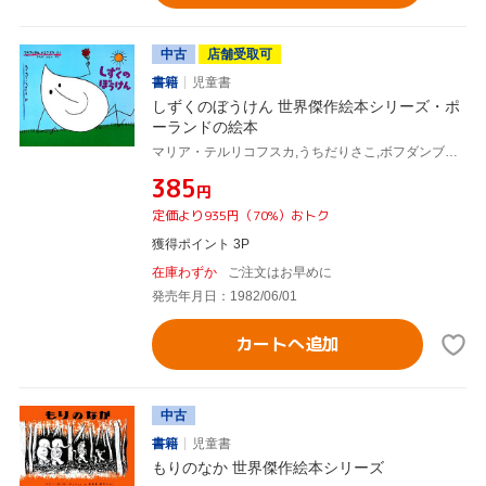
中古
店舗受取可
書籍
児童書
しずくのぼうけん 世界傑作絵本シリーズ・ポ
ーランドの絵本
マリア・テルリコフスカ,うちだりさこ,ボフダンブランコ,
¥385
円
定価より935円（70%）おトク
獲得ポイント 3P
在庫わずか
ご注文はお早めに
発売年月日：1982/06/01
カートへ追加
中古
書籍
児童書
もりのなか 世界傑作絵本シリーズ