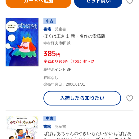
カートへ追加
中古
書籍
児童書
ぼくは王さま 新・名作の愛蔵版
寺村輝夫,和田誠
¥385
円
定価より935円（70%）おトク
獲得ポイント 3P
在庫なし
発売年月日：2000/01/01
入荷したら
知りたい
中古
書籍
児童書
ばばばあちゃんのやきいもたいかい ばばばあ