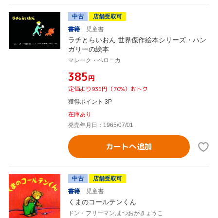
中古
店舗受取可
書籍
児童書
ラチとらいおん 世界傑作絵本シリーズ・ハン
ガリーの絵本
マレーク・ベロニカ
¥385
円
定価より935円（70%）おトク
獲得ポイント 3P
在庫あり
発売年月日：1965/07/01
カートへ追加
中古
店舗受取可
書籍
児童書
くまのコールテンくん
ドン・フリーマン,まつおかきょうこ