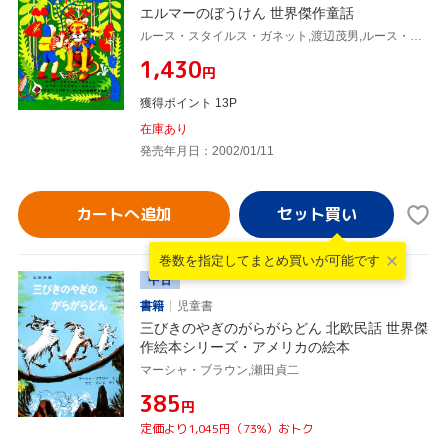
エルマーのぼうけん 世界傑作童話
ルース・スタイルス・ガネット,渡辺茂男,ルース・クリスマン・ガネット
¥1,430
円
獲得ポイント 13P
在庫あり
発売年月日：2002/01/11
カートへ追加
巻数を指定して
まとめ買いが可能です
中古
書籍
児童書
三びきのやぎのがらがらどん 北欧民話 世界傑
作絵本シリーズ・アメリカの絵本
マーシャ・ブラウン,瀬田貞二
¥385
円
定価より1,045円（73%）おトク