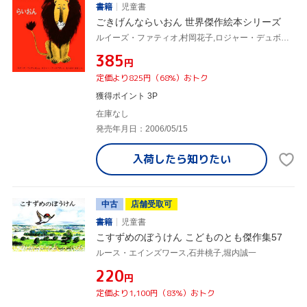
書籍
児童書
ごきげんならいおん 世界傑作絵本シリーズ
ルイーズ・ファティオ,村岡花子,ロジャー・デュボアザン
¥385
円
定価より825円（68%）おトク
獲得ポイント 3P
在庫なし
発売年月日：2006/05/15
入荷したら
知りたい
中古
店舗受取可
書籍
児童書
こすずめのぼうけん こどものとも傑作集57
ルース・エインズワース,石井桃子,堀内誠一
¥220
円
定価より1,100円（83%）おトク