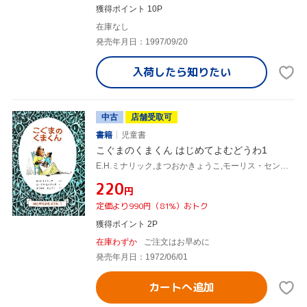
獲得ポイント 10P
在庫なし
発売年月日：1997/09/20
入荷したら
知りたい
中古
店舗受取可
書籍
児童書
こぐまのくまくん はじめてよむどうわ1
E.H.ミナリック,まつおかきょうこ,モーリス・センダック,
¥220
円
定価より990円（81%）おトク
獲得ポイント 2P
在庫わずか
ご注文はお早めに
発売年月日：1972/06/01
カートへ追加