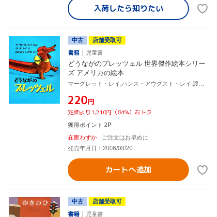
入荷したら
知りたい
中古
店舗受取可
書籍
児童書
どうながのプレッツェル 世界傑作絵本シリー
ズ アメリカの絵本
マーグレット・レイ,ハンス・アウグスト・レイ,渡辺茂男
¥220
円
定価より1,210円（84%）おトク
獲得ポイント 2P
在庫わずか
ご注文はお早めに
発売年月日：2006/08/20
カートへ追加
中古
店舗受取可
書籍
児童書