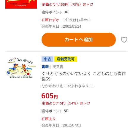
定価より1,155円（75%）おトク
獲得ポイント 3P
在庫わずか
ご注文はお早めに
発売年月日：2002/03/24
カートへ追加
中古
店舗受取可
書籍
児童書
ぐりとぐらのかいすいよく こどものとも傑作
集59
なかがわりえこ,やまわきゆりこ,
¥605
円
定価より715円（54%）おトク
獲得ポイント 5P
在庫あり
発売年月日：2012/07/01