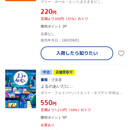
マリー・ホール・エッツ,まさきるりこ,
¥220
円
定価より990円（81%）おトク
獲得ポイント 2P
在庫なし
発売年月日：1982/08/01
入荷したら
知りたい
中古
店舗受取可
書籍
児童書
よるのあいだに…
ポリー・フェイバー,ハリエット・ホブデイ,中井はるの
¥550
円
定価より1,210円（68%）おトク
獲得ポイント 5P
在庫あり