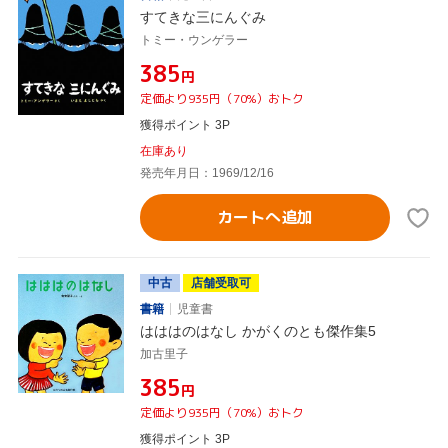
すてきな三にんぐみ
トミー・ウンゲラー
¥385
円
定価より935円（70%）おトク
獲得ポイント 3P
在庫あり
発売年月日：1969/12/16
カートへ追加
中古
店舗受取可
書籍
児童書
はははのはなし かがくのとも傑作集5
加古里子
¥385
円
定価より935円（70%）おトク
獲得ポイント 3P