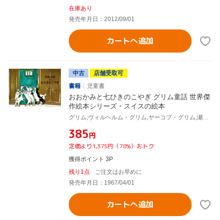
在庫あり
発売年月日：2012/09/01
カートへ追加
中古
店舗受取可
書籍
児童書
おおかみと七ひきのこやぎ グリム童話 世界傑
作絵本シリーズ・スイスの絵本
グリム,ヴィルヘルム・グリム,ヤーコプ・グリム,瀬田貞二,フェリクス・ホフマン
¥385
円
定価より1,375円（78%）おトク
獲得ポイント 3P
残り1点
ご注文はお早めに
発売年月日：1967/04/01
カートへ追加