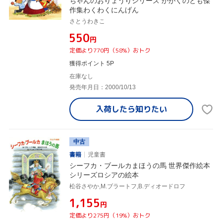
ちゃんのおりょうりシリーズ かがくのとも傑
作集わくわくにんげん
さとうわきこ
¥550
円
定価より770円（58%）おトク
獲得ポイント 5P
在庫なし
発売年月日：2000/10/13
入荷したら
知りたい
中古
書籍
児童書
シーフカ・ブールカまほうの馬 世界傑作絵本
シリーズロシアの絵本
松谷さやか,M.ブラートフ,B.ディオードロフ
¥1,155
円
定価より275円（19%）おトク