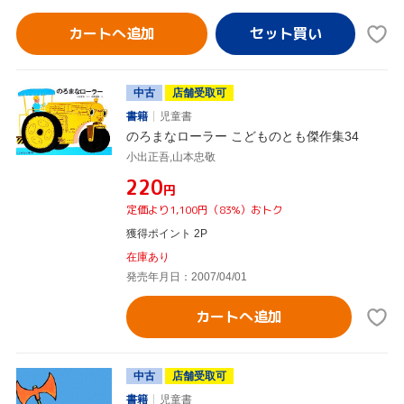
カートへ追加
中古
店舗受取可
書籍
児童書
のろまなローラー こどものとも傑作集34
小出正吾,山本忠敬
¥220
円
定価より1,100円（83%）おトク
獲得ポイント 2P
在庫あり
発売年月日：2007/04/01
カートへ追加
中古
店舗受取可
書籍
児童書