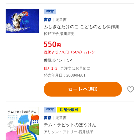
中古
書籍
児童書
ふしぎなたけのこ こどものとも傑作集
松野正子,瀬川康男
¥550
円
定価より770円（58%）おトク
獲得ポイント 5P
残り1点
ご注文はお早めに
発売年月日：2008/04/01
カートへ追加
中古
店舗受取可
書籍
児童書
チム・ラビットのぼうけん
アリソン・アトリー,石井桃子