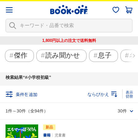
1,800円以上の注文で
送料無料
傑作
読み聞かせ
息子
名
検索結果
#小学校初級
条件を追加
ならびかえ
1件～30件（全94件）
30件
新品
書籍
児童書