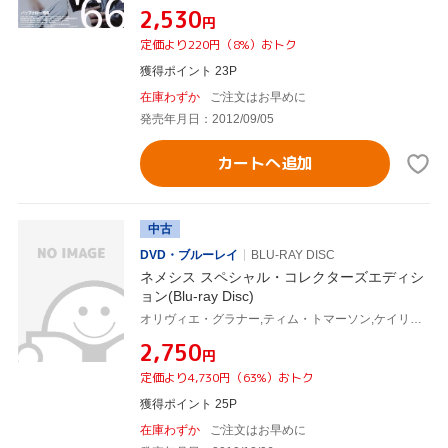
¥2,530
円
定価より220円（8%）おトク
獲得ポイント 23P
在庫わずか
ご注文はお早めに
発売年月日：2012/09/05
カートへ追加
中古
DVD・ブルーレイ
BLU-RAY DISC
ネメシス スペシャル・コレクターズエディシ
ョン(Blu-ray Disc)
オリヴィエ・グラナー,ティム・トマーソン,ケイリー=ヒロユキ・タガワ,アルバート・ピュン(監督),アンダース・P.ジェンセン(製作総指揮),サンディップ・R.シャー(製作総指揮),サニル・R.シャー(製作総指揮),マイケル・ルビニ(音楽)
¥2,750
円
定価より4,730円（63%）おトク
獲得ポイント 25P
在庫わずか
ご注文はお早めに