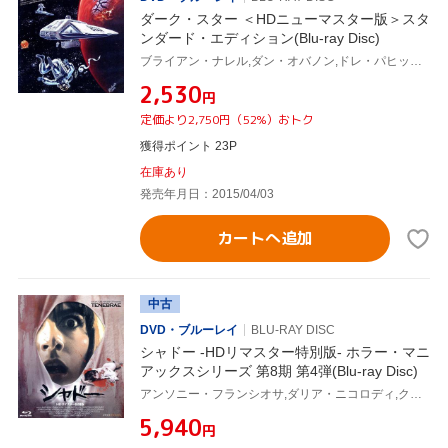
ダーク・スター ＜HDニューマスター版＞スタ
ンダード・エディション(Blu-ray Disc)
ブライアン・ナレル,ダン・オバノン,ドレ・パヒッチ,ジョン・カーペンター(監督、音楽、製作、脚本)
¥2,530
円
定価より2,750円（52%）おトク
獲得ポイント 23P
在庫あり
発売年月日：2015/04/03
カートへ追加
中古
DVD・ブルーレイ
BLU-RAY DISC
シャドー -HDリマスター特別版- ホラー・マニ
アックスシリーズ 第8期 第4弾(Blu-ray Disc)
アンソニー・フランシオサ,ダリア・ニコロディ,クリスチャン・ボロメオ,ダリオ・アルジェント(監督、脚本),サルヴァトーレ・アルジェント(製作総指揮),ゴブリン(音楽)
¥5,940
円