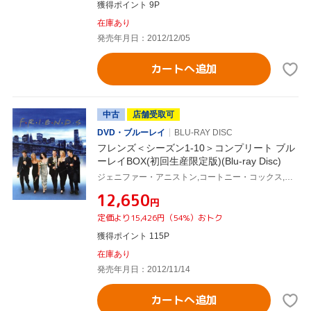
獲得ポイント 9P
在庫あり
発売年月日：2012/12/05
カートへ追加
中古
店舗受取可
DVD・ブルーレイ
BLU-RAY DISC
フレンズ＜シーズン1-10＞コンプリート ブル
ーレイBOX(初回生産限定版)(Blu-ray Disc)
ジェニファー・アニストン,コートニー・コックス,リサ・クドロー
¥12,650
円
定価より15,426円（54%）おトク
獲得ポイント 115P
在庫あり
発売年月日：2012/11/14
カートへ追加