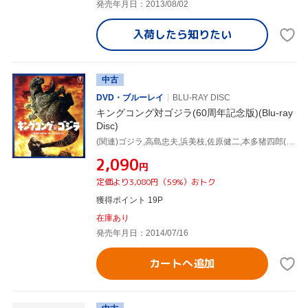
発売年月日：2013/08/02
入荷したら
知りたい
中古
DVD・ブルーレイ
BLU-RAY DISC
キングコング対ゴジラ(60周年記念版)(Blu-ray
Disc)
(関連)ゴジラ,高島忠夫,浜美枝,佐原健二,本多猪四郎(監督),伊福部昭(音楽)
¥2,090
円
定価より3,080円（59%）おトク
獲得ポイント 19P
在庫あり
発売年月日：2014/07/16
カートへ追加