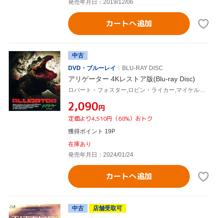
発売年月日：2019/12/06
カートへ追加
中古
DVD・ブルーレイ
BLU-RAY DISC
アリゲーター 4Kレストア版(Blu-ray Disc)
ロバート・フォスター,ロビン・ライカー,マイケル・ガッツォ,ディーン・ジャガー,シドニー・ラシック,ジャック・カーター,ルイス・ティーグ,クレイグ・ハンドリー
¥2,090
円
定価より4,510円（68%）おトク
獲得ポイント 19P
在庫あり
発売年月日：2024/01/24
カートへ追加
中古
店舗受取可