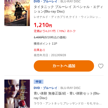
DVD・ブルーレイ
BLU-RAY DISC
タイタニック ブルーレイ スペシャル・エディ
ション(Blu-ray Disc)
レオナルド・ディカプリオ,ケイト・ウィンスレット,ビリー・ゼイン,ジェームズ・キャメロン(監督、製作、脚本、編集),ジェームズ・ホーナー(音楽)
¥1,210
円
定価より4,017円（76%）おトク
1,430
円
(6/16時点の価格)
獲得ポイント 11P
在庫あり
発売年月日：2012/09/28
カートへ追加
中古
DVD・ブルーレイ
BLU-RAY DISC
青い体験 無修正版/続・青い体験セット(Blu-
ray Disc)
ラウラ・アントネッリ,アレッサンドロ・モモ,サルヴァトーレ・サンペリ(監督),フレッド・ボングスト(音楽)