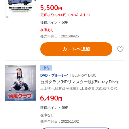
¥5,500
円
定価より2,200円（28%）おトク
獲得ポイント 50P
在庫あり
発売年月日：2021/06/25
カートへ追加
中古
DVD・ブルーレイ
BLU-RAY DISC
台風クラブ(HDリマスター版)(Blu-ray Disc)
三上祐一,紅林茂,松永敏行,工藤夕貴,大西結花,会沢朋子,相米慎二(監督),三枝成彰(音楽)
¥6,490
円
獲得ポイント 59P
在庫なし
発売年月日：2022/11/02