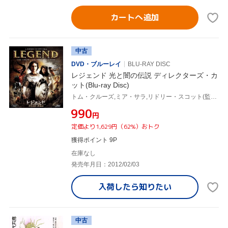
カートへ追加
中古
DVD・ブルーレイ
BLU-RAY DISC
レジェンド 光と闇の伝説 ディレクターズ・カ
ット(Blu-ray Disc)
トム・クルーズ,ミア・サラ,リドリー・スコット(監督),ジェリー・ゴールドスミス(音楽)
¥990
円
定価より1,629円（62%）おトク
獲得ポイント 9P
在庫なし
発売年月日：2012/02/03
入荷したら
知りたい
中古