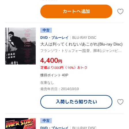
カートへ追加
中古
DVD・ブルーレイ
BLU-RAY DISC
大人は判ってくれない/あこがれ(Blu-ray Disc)
フランソワ・トリュフォー(監督、脚本),ジャン=ピエール・レオー,パトリック・オーフェー,ベルナデット・ラフォン,ジェラール・ブラン,モーリス・ポンス(原作),ジャン・コンスタンチン(音楽),モーリス・ルルー(音楽)
¥4,400
円
定価より880円（16%）おトク
獲得ポイント 40P
在庫なし
発売年月日：2014/10/10
入荷したら
知りたい
中古
DVD・ブルーレイ
BLU-RAY DISC