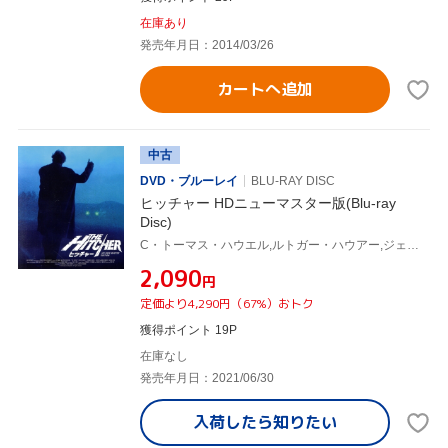
在庫あり
発売年月日：2014/03/26
カートへ追加
中古
DVD・ブルーレイ
BLU-RAY DISC
ヒッチャー HDニューマスター版(Blu-ray
Disc)
C・トーマス・ハウエル,ルトガー・ハウアー,ジェニファー・ジェイソン・リー,ジェフリー・デマン,ビリー・グリーンブッシュ,ユージーン・デイヴィス,ロバート・ハーモン(監督),マーク・アイシャム(音楽)
¥2,090
円
定価より4,290円（67%）おトク
獲得ポイント 19P
在庫なし
発売年月日：2021/06/30
入荷したら
知りたい