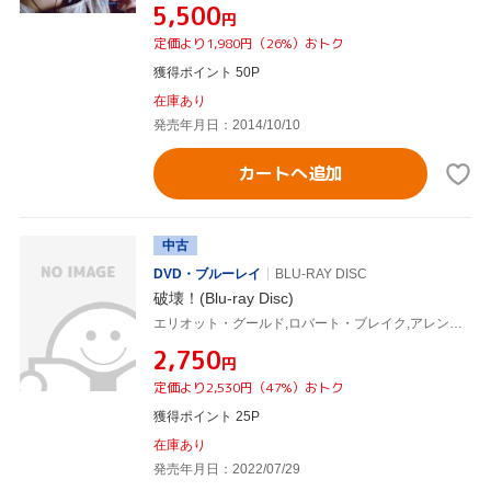
¥5,500
円
定価より1,980円（26%）おトク
獲得ポイント 50P
在庫あり
発売年月日：2014/10/10
カートへ追加
中古
DVD・ブルーレイ
BLU-RAY DISC
破壊！(Blu-ray Disc)
エリオット・グールド,ロバート・ブレイク,アレン・ガーフィールド,アントニオ・ファーガス,シド・ヘイグ,アイバー・フランシス,ピーター・ハイアムズ(監督、製作、脚本),ビリー・ゴールデンバーグ(音楽)
¥2,750
円
定価より2,530円（47%）おトク
獲得ポイント 25P
在庫あり
発売年月日：2022/07/29