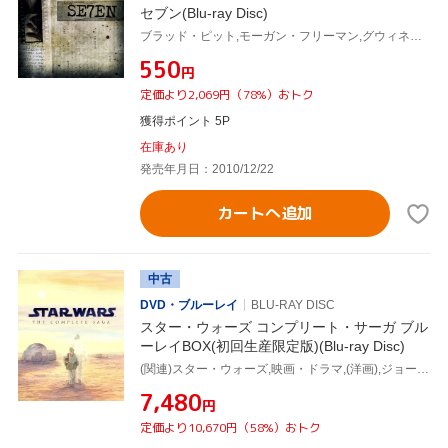
セブン(Blu-ray Disc)
ブラッド・ピット,モーガン・フリーマン,グウィネス・パルトロウ,デヴィッド・フィンチャー(監督)
¥550
円
定価より2,069円（78%）おトク
獲得ポイント 5P
在庫あり
発売年月日：2010/12/22
カートへ追加
中古
DVD・ブルーレイ
BLU-RAY DISC
スター・ウォーズ コンプリート・サーガ ブル
ーレイBOX(初回生産限定版)(Blu-ray Disc)
(関連)スター・ウォーズ,映画・ドラマ,(洋画),ジョージ・ルーカス(監督、脚本、製作総指揮),アーヴィン・カーシュナー(監督),リチャード・マーカンド(監督),ジョン・ウィリアムズ(音楽)
¥7,480
円
定価より10,670円（58%）おトク