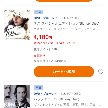
中古
DVD・ブルーレイ
BLU-RAY DISC
テス スペシャルエディション(Blu-ray Disc)
ナスターシャ・キンスキー,ピーター・ファース,リー・ローソン,ロマン・ポランスキー(監督、脚本),トマス・ハーディ(原作),フィリップ・サルド(音楽)
¥4,180
円
定価より2,200円（34%）おトク
獲得ポイント 38P
在庫あり
発売年月日：2013/10/25
カートへ追加
中古
DVD・ブルーレイ
BLU-RAY DISC
バッファロー'66(Blu-ray Disc)
ヴィンセント・ギャロ(監督、原案、脚本、音楽、出演),クリスティーナ・リッチ,アンジェリカ・ヒューストン,ベン・ギャザラ