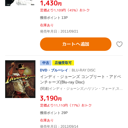
¥1,430
円
定価より1,189円（45%）おトク
獲得ポイント 13P
在庫あり
発売年月日：2011/09/21
カートへ追加
中古
店舗受取可
DVD・ブルーレイ
BLU-RAY DISC
インディ・ジョーンズ コンプリート・アドベ
ンチャーズ(Blu-ray Disc)
(関連)インディ・ジョーンズ,ハリソン・フォード,スティーヴン・スピルバーグ(監督),ジョージ・ルーカス(製作総指揮、原案)
¥3,190
円
定価より11,110円（77%）おトク
獲得ポイント 29P
在庫あり
発売年月日：2012/09/14