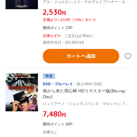
アル・ジョルスン,メイ・マカヴォイ,ワーナー・オーランド,アラン・クロスランド(監督)
¥2,530
円
定価より1,639円（39%）おトク
獲得ポイント 23P
在庫わずか
ご注文はお早めに
発売年月日：2013/01/18
カートへ追加
中古
DVD・ブルーレイ
BLU-RAY DISC
南から来た用心棒 HDリマスター版(Blu-ray
Disc)
ジュリアーノ・ジェンマ,コリンヌ・マルシャン,フェルナンド・サンチョ,ミケーレ・ルーポ(監督),フランチェスコ・デ・マージ(音楽)
¥7,480
円
獲得ポイント 68P
在庫なし