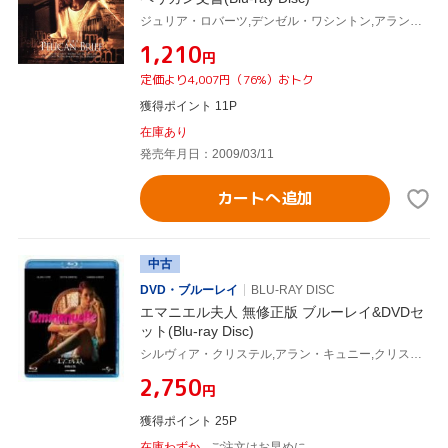
ジュリア・ロバーツ,デンゼル・ワシントン,アラン・J.パクラ(監督、脚本、製作),ジョン・グリシャム(原作)
¥1,210
円
定価より4,007円（76%）おトク
獲得ポイント 11P
在庫あり
発売年月日：2009/03/11
カートへ追加
中古
DVD・ブルーレイ
BLU-RAY DISC
エマニエル夫人 無修正版 ブルーレイ&DVDセ
ット(Blu-ray Disc)
シルヴィア・クリステル,アラン・キュニー,クリスティーヌ・ボワッソン,ジュスト・ジャカン(監督),ピエール・バシュレ(音楽)
¥2,750
円
獲得ポイント 25P
在庫わずか
ご注文はお早めに