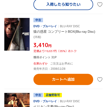
入荷したら
知りたい
中古
DVD・ブルーレイ
BLU-RAY DISC
猿の惑星 コンプリートBOX(Blu-ray Disc)
(洋画)
¥3,410
円
定価より19,637円（85%）おトク
獲得ポイント 31P
在庫わずか
ご注文はお早めに
発売年月日：2008/11/28
カートへ追加
中古
店舗受取可
DVD・ブルーレイ
BLU-RAY DISC
ペリカン文書(Blu-ray Disc)