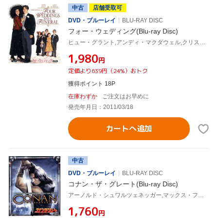
中古
店舗受取可
DVD・ブルーレイ
BLU-RAY DISC
フォー・ウェディング(Blu-ray Disc)
ヒュー・グラント,アンディ・マクダウェル,クリスティン・スコット=トーマス,サイモン・キャロウ,マイク・ニューウェル(監督),リチャード・ロドニー・ベネット(音楽)
¥1,980
円
定価より639円（24%）おトク
獲得ポイント 18P
在庫わずか
ご注文はお早めに
発売年月日：2011/03/18
カートへ追加
中古
DVD・ブルーレイ
BLU-RAY DISC
コナン・ザ・グレート(Blu-ray Disc)
アーノルド・シュワルツェネッガー,マックス・フォン・シドー,サンダール・バーグマン,ジョン・ミリアス(監督、脚本),ロバート・E.ハワード(原作)
¥1,760
円