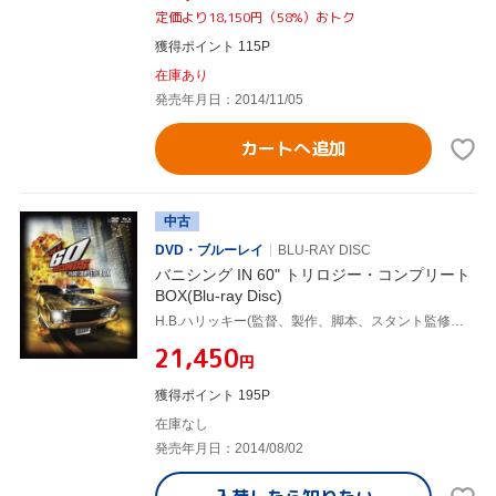
定価より18,150円（58%）おトク
獲得ポイント 115P
在庫あり
発売年月日：2014/11/05
カートへ追加
中古
DVD・ブルーレイ
BLU-RAY DISC
バニシング IN 60" トリロジー・コンプリート
BOX(Blu-ray Disc)
H.B.ハリッキー(監督、製作、脚本、スタント監修、出演)
¥21,450
円
獲得ポイント 195P
在庫なし
発売年月日：2014/08/02