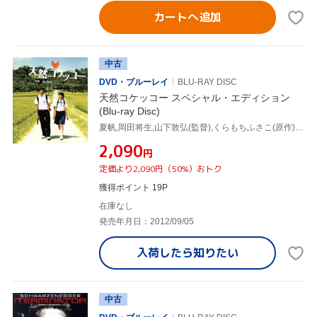
カートへ追加
中古
DVD・ブルーレイ
BLU-RAY DISC
天然コケッコー スペシャル・エディション
(Blu-ray Disc)
夏帆,岡田将生,山下敦弘(監督),くらもちふさこ(原作),レイ・ハラカミ(音楽)
¥2,090
円
定価より2,090円（50%）おトク
獲得ポイント 19P
在庫なし
発売年月日：2012/09/05
入荷したら
知りたい
中古