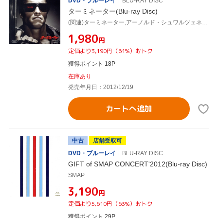
DVD・ブルーレイ
BLU-RAY DISC
ターミネーター(Blu-ray Disc)
(関連)ターミネーター,アーノルド・シュワルツェネッガー,リンダ・ハミルトン,マイケル・ビーン,ジェームズ・キャメロン(監督、脚本),ブラッド・フィーデル(音楽)
¥1,980
円
定価より3,190円（61%）おトク
獲得ポイント 18P
在庫あり
発売年月日：2012/12/19
カートへ追加
中古
店舗受取可
DVD・ブルーレイ
BLU-RAY DISC
GIFT of SMAP CONCERT'2012(Blu-ray Disc)
SMAP
¥3,190
円
定価より5,610円（63%）おトク
獲得ポイント 29P