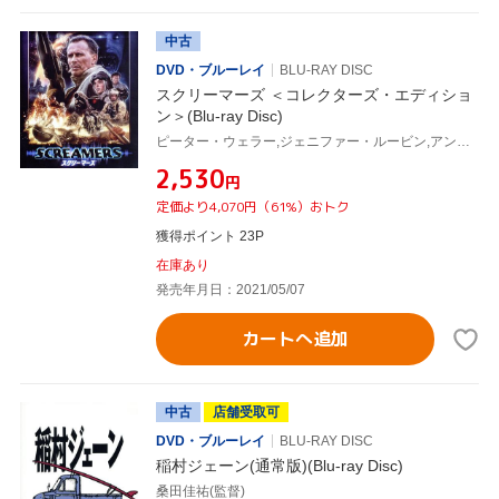
中古
DVD・ブルーレイ
BLU-RAY DISC
スクリーマーズ ＜コレクターズ・エディショ
ン＞(Blu-ray Disc)
ピーター・ウェラー,ジェニファー・ルービン,アンディ・ラウアー,チャールズ・パウエル,ロイ・デュプイ,クリスチャン・デュゲイ(監督),フィリップ・K・ディック(原作),ノーマンド・コーベイル(音楽)
¥2,530
円
定価より4,070円（61%）おトク
獲得ポイント 23P
在庫あり
発売年月日：2021/05/07
カートへ追加
中古
店舗受取可
DVD・ブルーレイ
BLU-RAY DISC
稲村ジェーン(通常版)(Blu-ray Disc)
桑田佳祐(監督)