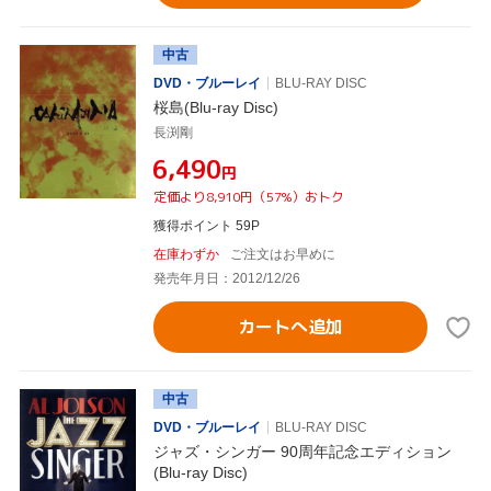
中古
DVD・ブルーレイ
BLU-RAY DISC
桜島(Blu-ray Disc)
長渕剛
¥6,490
円
定価より8,910円（57%）おトク
獲得ポイント 59P
在庫わずか
ご注文はお早めに
発売年月日：2012/12/26
カートへ追加
中古
DVD・ブルーレイ
BLU-RAY DISC
ジャズ・シンガー 90周年記念エディション
(Blu-ray Disc)