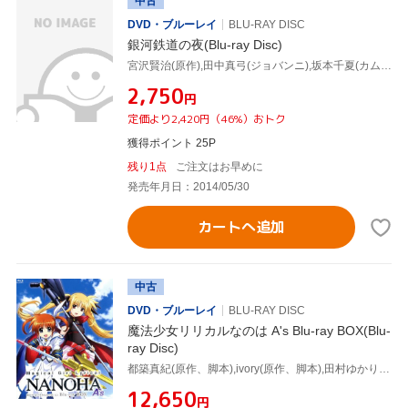
中古
DVD・ブルーレイ
BLU-RAY DISC
銀河鉄道の夜(Blu-ray Disc)
宮沢賢治(原作),田中真弓(ジョバンニ),坂本千夏(カムパネルラ),堀絢子(ザネリ),細野晴臣(音楽)
¥2,750
円
定価より2,420円（46%）おトク
獲得ポイント 25P
残り1点
ご注文はお早めに
発売年月日：2014/05/30
カートへ追加
中古
DVD・ブルーレイ
BLU-RAY DISC
魔法少女リリカルなのは A's Blu-ray BOX(Blu-
ray Disc)
都築真紀(原作、脚本),ivory(原作、脚本),田村ゆかり(高町なのは),水樹奈々(フェイト・テスタロッサ),植田佳奈(八神はやて),奥田泰弘(キャラクターデザイン),佐野広明(音楽)
¥12,650
円