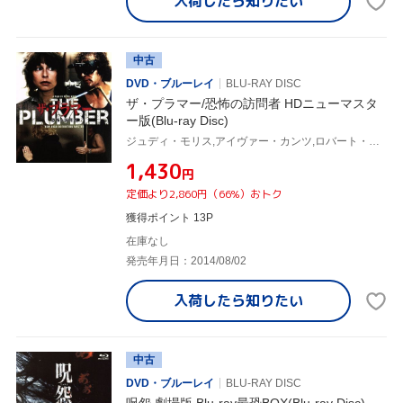
入荷したら
知りたい
中古
DVD・ブルーレイ
BLU-RAY DISC
ザ・プラマー/恐怖の訪問者 HDニューマスタ
ー版(Blu-ray Disc)
ジュディ・モリス,アイヴァー・カンツ,ロバート・コールビー,ピーター・ウィアー(監督、脚本),ジェリー・トーランド(音楽),ロリー・オドノヒュー(音楽)
¥1,430
円
定価より2,860円（66%）おトク
獲得ポイント 13P
在庫なし
発売年月日：2014/08/02
入荷したら
知りたい
中古
DVD・ブルーレイ
BLU-RAY DISC