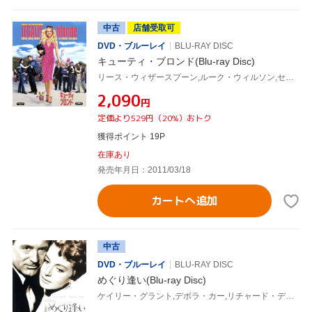
中古
店舗受取可
DVD・ブルーレイ
BLU-RAY DISC
キューティ・ブロンド(Blu-ray Disc)
リース・ウィザースプーン,ルーク・ウィルソン,セルマ・ブレア,ロバート・ルケティック(監督),アマンダ・ブラウン(原作),ロルフ・ケント(音楽)
¥2,090
円
定価より529円（20%）おトク
獲得ポイント 19P
在庫あり
発売年月日：2011/03/18
カートへ追加
中古
DVD・ブルーレイ
BLU-RAY DISC
めぐり逢い(Blu-ray Disc)
ケイリー・グラント,デボラ・カー,リチャード・デニング,レオ・マッケリー(監督、原作、脚本),ヒューゴ・フリードホーファー(音楽)