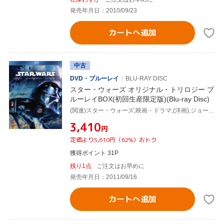
発売年月日：2010/09/23
カートへ追加
中古
DVD・ブルーレイ
BLU-RAY DISC
スター・ウォーズ オリジナル・トリロジー ブ
ルーレイBOX(初回生産限定版)(Blu-ray Disc)
(関連)スター・ウォーズ,映画・ドラマ,(洋画),ジョージ・ルーカス(監督、脚本、製作総指揮),アーヴィン・カーシュナー(監督),リチャード・マーカンド(監督),ジョン・ウィリアムズ(音楽)
¥3,410
円
定価より5,610円（62%）おトク
獲得ポイント 31P
残り1点
ご注文はお早めに
発売年月日：2011/09/16
カートへ追加