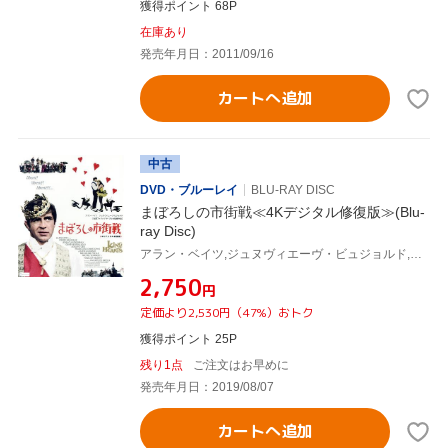
獲得ポイント 68P
在庫あり
発売年月日：2011/09/16
カートへ追加
中古
DVD・ブルーレイ
BLU-RAY DISC
まぼろしの市街戦≪4Kデジタル修復版≫(Blu-
ray Disc)
アラン・ベイツ,ジュヌヴィエーヴ・ビュジョルド,ピエール・ブラッスール,フィリップ・ド・ブロカ(監督、製作、脚本),ジョルジュ・ドルリュー(音楽)
¥2,750
円
定価より2,530円（47%）おトク
獲得ポイント 25P
残り1点
ご注文はお早めに
発売年月日：2019/08/07
カートへ追加