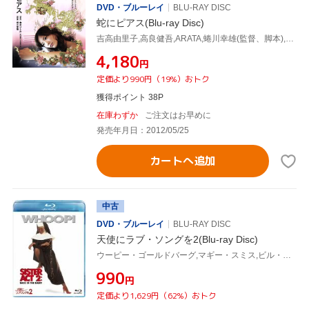
DVD・ブルーレイ
BLU-RAY DISC
蛇にピアス(Blu-ray Disc)
吉高由里子,高良健吾,ARATA,蜷川幸雄(監督、脚本),金原ひとみ(原作),茂野雅道(音楽)
¥4,180
円
定価より990円（19%）おトク
獲得ポイント 38P
在庫わずか
ご注文はお早めに
発売年月日：2012/05/25
カートへ追加
中古
DVD・ブルーレイ
BLU-RAY DISC
天使にラブ・ソングを2(Blu-ray Disc)
ウーピー・ゴールドバーグ,マギー・スミス,ビル・デューク(監督)
¥990
円
定価より1,629円（62%）おトク