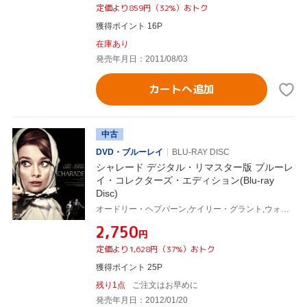
定価より859円（32%）おトク
獲得ポイント 16P
在庫あり
発売年月日：2011/08/03
カートへ追加
中古
DVD・ブルーレイ
BLU-RAY DISC
シャレード デジタル・リマスター版 ブルーレ
イ・コレクターズ・エディション(Blu-ray
Disc)
オードリー・ヘプバーン,ケイリー・グラント,ウォルター・マッソー,スタンリー・ドーネン(監督、製作),ヘンリー・マンシーニ(音楽)
¥2,750
円
定価より1,628円（37%）おトク
獲得ポイント 25P
残り1点
ご注文はお早めに
発売年月日：2012/01/20