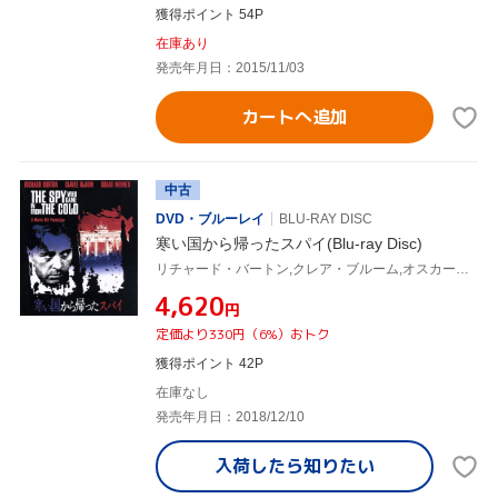
獲得ポイント 54P
在庫あり
発売年月日：2015/11/03
カートへ追加
中古
DVD・ブルーレイ
BLU-RAY DISC
寒い国から帰ったスパイ(Blu-ray Disc)
リチャード・バートン,クレア・ブルーム,オスカー・ウェルナー,マーティン・リット(監督、製作),ジョン・ル・カレ(原作),ソル・キャプラン(音楽)
¥4,620
円
定価より330円（6%）おトク
獲得ポイント 42P
在庫なし
発売年月日：2018/12/10
入荷したら
知りたい