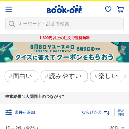
1,800円以上の注文で
送料無料
面白い
読みやすい
楽しい
検索結果
#人間同士のつながり
条件を追加
ならびかえ
1件～2件（全2件）
30件