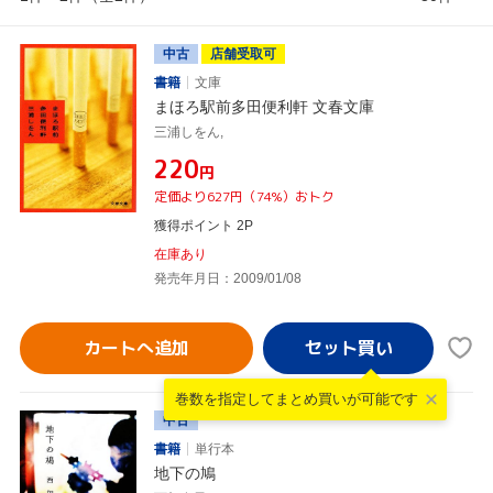
中古
店舗受取可
書籍
文庫
まほろ駅前多田便利軒 文春文庫
三浦しをん,
¥220
円
定価より627円（74%）おトク
獲得ポイント 2P
在庫あり
発売年月日：2009/01/08
カートへ追加
巻数を指定して
まとめ買いが可能です
中古
書籍
単行本
地下の鳩