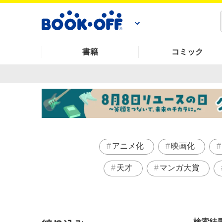
書籍
コミック
アニメ化
映画化
天才
マンガ大賞
検索結