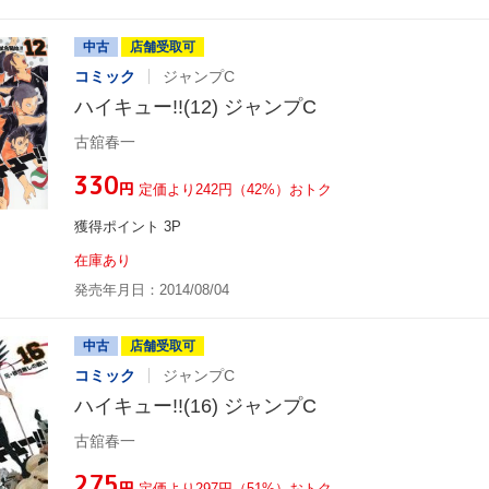
中古
店舗受取可
コミック
ジャンプC
ハイキュー!!(12) ジャンプC
古舘春一
¥330
円
定価より242円（42%）おトク
獲得ポイント 3P
在庫あり
発売年月日：2014/08/04
中古
店舗受取可
コミック
ジャンプC
ハイキュー!!(16) ジャンプC
古舘春一
¥275
円
定価より297円（51%）おトク