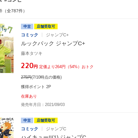
件（全787件）
中古
店舗受取可
コミック
ジャンプC+
ルックバック ジャンプC+
藤本タツキ
¥220
円
定価より264円（54%）おトク
275
円
(7/10時点の価格)
獲得ポイント 2P
在庫あり
発売年月日：2021/09/03
中古
店舗受取可
コミック
ジャンプC
ハイキュー!!(1) ジャンプC