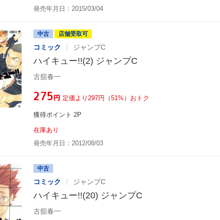
発売年月日：2015/03/04
中古
店舗受取可
コミック
ジャンプC
ハイキュー!!(2) ジャンプC
古舘春一
¥275
円
定価より297円（51%）おトク
獲得ポイント 2P
在庫あり
発売年月日：2012/08/03
中古
コミック
ジャンプC
ハイキュー!!(20) ジャンプC
古舘春一