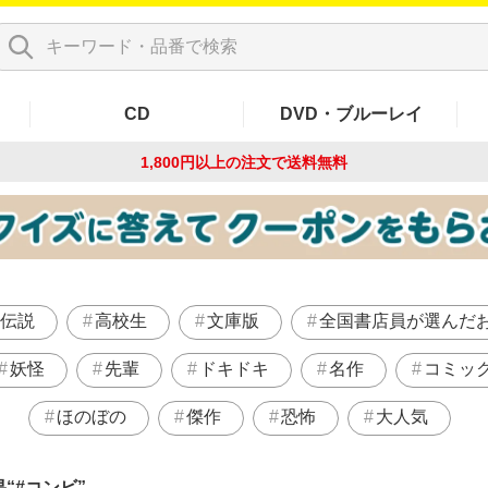
CD
DVD・ブルーレイ
1,800円以上の注文で
送料無料
伝説
高校生
文庫版
全国書店員が選んだ
妖怪
先輩
ドキドキ
名作
コミッ
ほのぼの
傑作
恐怖
大人気
果
#コンビ