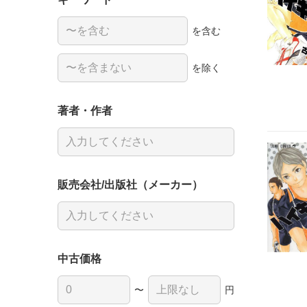
を含む
を除く
著者・作者
販売会社/出版社（メーカー）
中古価格
〜
円