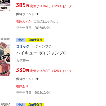
¥385
円
定価より187円（32%）おトク
獲得ポイント 3P
在庫わずか
ご注文はお早めに
発売年月日：2016/03/04
中古
店舗受取可
コミック
ジャンプC
ハイキュー!!(8) ジャンプC
古舘春一
¥330
円
定価より242円（42%）おトク
獲得ポイント 3P
在庫あり
発売年月日：2013/10/04
中古
店舗受取可