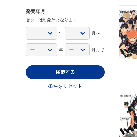
発売年月
セットは対象外となります
年
月〜
年
月まで
検索する
条件をリセット