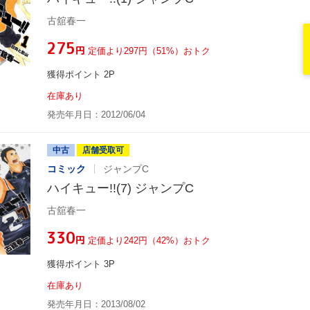
古舘春一
¥275
円
定価より297円（51%）おトク
獲得ポイント 2P
在庫あり
発売年月日：2012/06/04
中古
店舗受取可
コミック
ジャンプC
ハイキュー!!(7) ジャンプC
古舘春一
¥330
円
定価より242円（42%）おトク
獲得ポイント 3P
在庫あり
発売年月日：2013/08/02