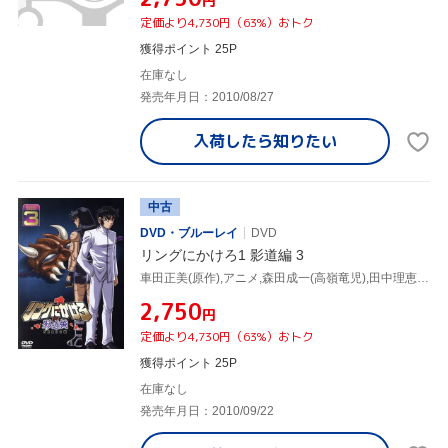
円
定価より4,730円（63%）おトク
獲得ポイント 25P
在庫なし
発売年月日：2010/08/27
入荷したら
知りたい
中古
DVD・ブルーレイ
DVD
リングにかけろ1 影道編 3
車田正美(原作),アニメ,森田成一(高嶺竜児),田中理恵(高嶺菊),荒木伸吾(キャラクターデザイン),姫野美智(キャラクターデザイン),井上栄作(キャラクターデザイン、総作画監督),上田益(音楽)
¥2,750
円
定価より4,730円（63%）おトク
獲得ポイント 25P
在庫なし
発売年月日：2010/09/22