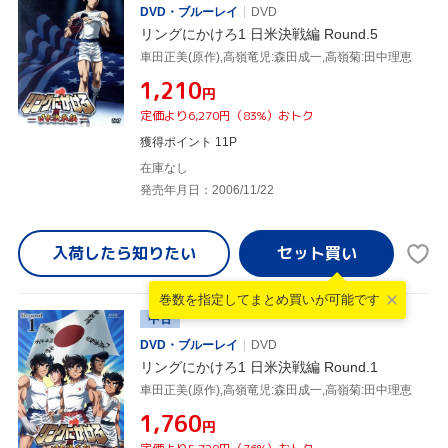
DVD・ブルーレイ
DVD
リングにかけろ1 日米決戦編 Round.5
車田正美(原作),高嶺竜児:森田成一,高嶺菊:田中理恵
¥1,210
円
定価より6,270円（83%）おトク
獲得ポイント 11P
在庫なし
発売年月日：2006/11/22
入荷したら
知りたい
巻数を指定して
まとめ買いが可能です
中古
DVD・ブルーレイ
DVD
リングにかけろ1 日米決戦編 Round.1
車田正美(原作),高嶺竜児:森田成一,高嶺菊:田中理恵
¥1,760
円