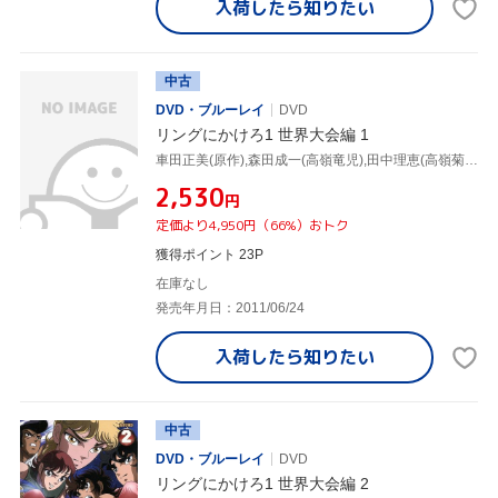
入荷したら
知りたい
中古
DVD・ブルーレイ
DVD
リングにかけろ1 世界大会編 1
車田正美(原作),森田成一(高嶺竜児),田中理恵(高嶺菊),荒木伸吾(キャラクターデザイン),姫野美智(キャラクターデザイン),市川慶一(キャラクターデザイン),上田益(音楽)
¥2,530
円
定価より4,950円（66%）おトク
獲得ポイント 23P
在庫なし
発売年月日：2011/06/24
入荷したら
知りたい
中古
DVD・ブルーレイ
DVD
リングにかけろ1 世界大会編 2