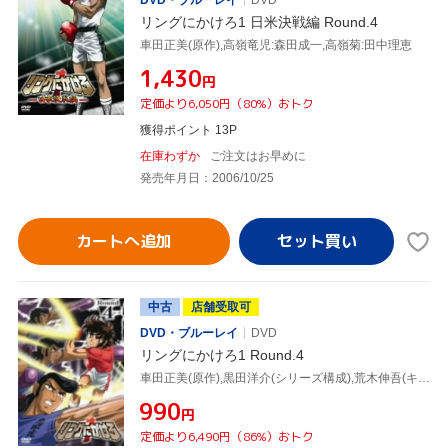
DVD・ブルーレイ
DVD
リングにかけろ1 日米決戦編 Round.4
車田正美(原作),高嶺竜児:森田成一,高嶺菊:田中理恵
¥1,430
円
定価より6,050円（80%）おトク
獲得ポイント 13P
在庫わずか
ご注文はお早めに
発売年月日：2006/10/25
カートへ追加
中古
店舗受取可
DVD・ブルーレイ
DVD
リングにかけろ1 Round.4
車田正美(原作),黒田洋介(シリーズ構成),荒木伸吾(キャラクターデザイン),高嶺竜児:森田成一,高嶺菊:田中理恵,剣崎順:置鮎龍太郎,香取石松:草尾毅,志那虎一城:石川英郎
¥990
円
定価より6,490円（86%）おトク