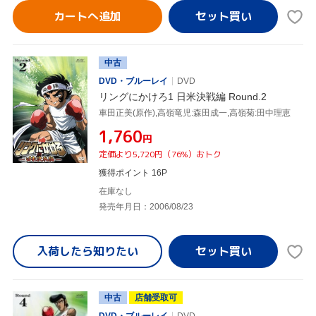
カートへ追加
中古
DVD・ブルーレイ
DVD
リングにかけろ1 日米決戦編 Round.2
車田正美(原作),高嶺竜児:森田成一,高嶺菊:田中理恵
¥1,760
円
定価より5,720円（76%）おトク
獲得ポイント 16P
在庫なし
発売年月日：2006/08/23
入荷したら
知りたい
中古
店舗受取可