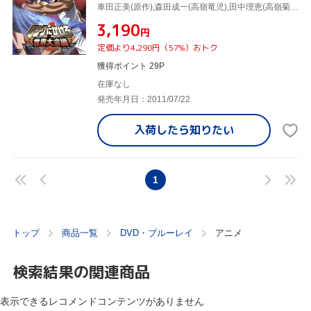
車田正美(原作),森田成一(高嶺竜児),田中理恵(高嶺菊),荒木伸吾(キャラクターデザイン),姫野美智(キャラクターデザイン),市川慶一(キャラクターデザイン),上田益(音楽)
¥3,190
円
定価より4,290円（57%）おトク
獲得ポイント 29P
在庫なし
発売年月日：2011/07/22
入荷したら
知りたい
1
トップ
商品一覧
DVD・ブルーレイ
アニメ
検索結果の関連商品
表示できるレコメンドコンテンツがありません