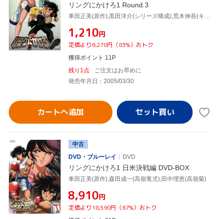
リングにかけろ1 Round.3
車田正美(原作),黒田洋介(シリーズ構成),荒木伸吾(キャラクターデザイン),高嶺竜児:森田成一,高嶺菊:田中理恵,剣崎順:置鮎龍太郎,香取石松:草尾毅,志那虎一城:石川英郎
¥1,210
円
定価より6,270円（83%）おトク
獲得ポイント 11P
残り1点
ご注文はお早めに
発売年月日：2005/03/30
カートへ追加
中古
DVD・ブルーレイ
DVD
リングにかけろ1 日米決戦編 DVD-BOX
車田正美(原作),森田成一(高嶺竜児),田中理恵(高嶺菊)
¥8,910
円
定価より18,590円（67%）おトク