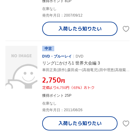
獲得ポイント 81P
在庫なし
発売年月日：2007/09/12
入荷したら
知りたい
中古
DVD・ブルーレイ
DVD
リングにかけろ1 世界大会編 3
車田正美(原作),森田成一(高嶺竜児),田中理恵(高嶺菊),荒木伸吾(キャラクターデザイン),姫野美智(キャラクターデザイン),市川慶一(キャラクターデザイン),上田益(音楽)
¥2,750
円
定価より4,730円（63%）おトク
獲得ポイント 25P
在庫なし
発売年月日：2011/08/26
入荷したら
知りたい