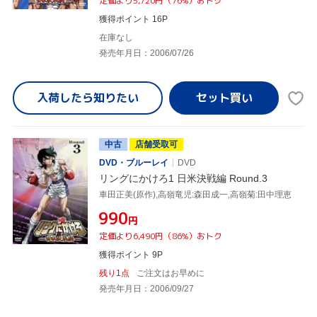
定価より5,720円（76%）おトク
獲得ポイント 16P
在庫なし
発売年月日：2006/07/26
入荷したら
知りたい
中古
店舗受取可
DVD・ブルーレイ
DVD
リングにかけろ1 日米決戦編 Round.3
車田正美(原作),高嶺竜児:森田成一,高嶺菊:田中理恵
¥990
円
定価より6,490円（86%）おトク
獲得ポイント 9P
残り1点
ご注文はお早めに
発売年月日：2006/09/27