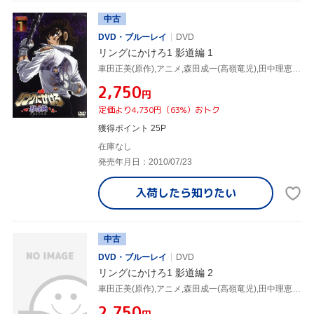
中古
DVD・ブルーレイ
DVD
リングにかけろ1 影道編 1
車田正美(原作),アニメ,森田成一(高嶺竜児),田中理恵(高嶺菊),荒木伸吾(キャラクターデザイン),姫野美智(キャラクターデザイン),井上栄作(キャラクターデザイン、総作画監督),上田益(音楽)
¥2,750
円
定価より4,730円（63%）おトク
獲得ポイント 25P
在庫なし
発売年月日：2010/07/23
入荷したら
知りたい
中古
DVD・ブルーレイ
DVD
リングにかけろ1 影道編 2
車田正美(原作),アニメ,森田成一(高嶺竜児),田中理恵(高嶺菊),荒木伸吾(キャラクターデザイン),姫野美智(キャラクターデザイン),井上栄作(キャラクターデザイン、総作画監督),上田益(音楽)
¥2,750