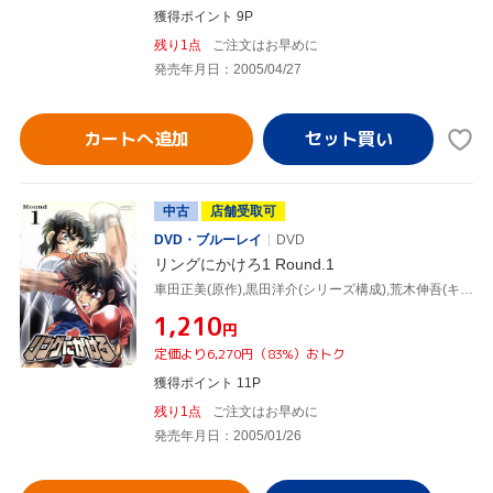
獲得ポイント 9P
残り1点
ご注文はお早めに
発売年月日：2005/04/27
カートへ追加
中古
店舗受取可
DVD・ブルーレイ
DVD
リングにかけろ1 Round.1
車田正美(原作),黒田洋介(シリーズ構成),荒木伸吾(キャラクターデザイン),飯島由樹子(美術デザイン),高嶺竜児:森田成一,高嶺菊:田中理恵,剣崎順:置鮎龍太郎,香取石松:草尾毅
¥1,210
円
定価より6,270円（83%）おトク
獲得ポイント 11P
残り1点
ご注文はお早めに
発売年月日：2005/01/26