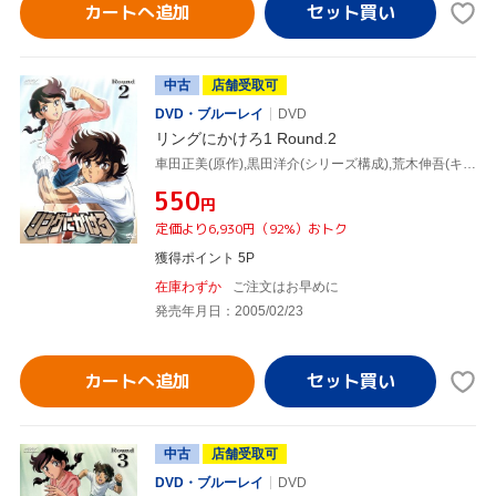
カートへ追加
中古
店舗受取可
DVD・ブルーレイ
DVD
リングにかけろ1 Round.2
車田正美(原作),黒田洋介(シリーズ構成),荒木伸吾(キャラクターデザイン),(高嶺竜児)森田成一,高嶺菊:田中理恵,剣崎順:置鮎龍太郎,香取石松:草尾毅,志那虎一城:石川英郎
¥550
円
定価より6,930円（92%）おトク
獲得ポイント 5P
在庫わずか
ご注文はお早めに
発売年月日：2005/02/23
カートへ追加
中古
店舗受取可
DVD・ブルーレイ
DVD