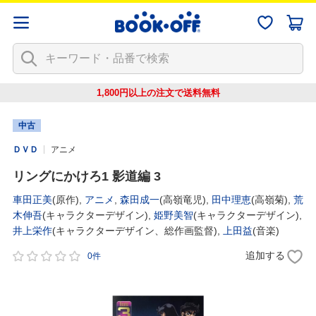
1,800円以上の注文で
送料無料
中古
ＤＶＤ
アニメ
リングにかけろ1 影道編 3
車田正美
(原作),
アニメ
,
森田成一
(高嶺竜児),
田中理恵
(高嶺菊),
荒
木伸吾
(キャラクターデザイン),
姫野美智
(キャラクターデザイン),
井上栄作
(キャラクターデザイン、総作画監督),
上田益
(音楽)
追加する
0件