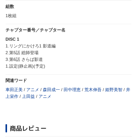
組数
1枚組
チャプター番号／チャプター名
DISC 1
1.リングにかけろ1 影道編
2.第5話 総師登場
3.第6話 さらば影道
1.設定(静止画)(予定)
関連ワード
車田正美
/
アニメ
/
森田成一
/
田中理恵
/
荒木伸吾
/
姫野美智
/
井
上栄作
/
上田益
/
アニメ
商品レビュー