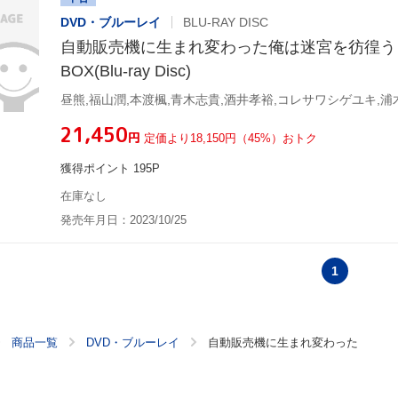
DVD・ブルーレイ
BLU-RAY DISC
自動販売機に生まれ変わった俺は迷宮を彷徨う Blu
BOX(Blu-ray Disc)
昼熊,福山潤,本渡楓,青木志貴,酒井孝裕,コレサワシゲユキ,浦
¥21,450
円
定価より18,150円（45%）おトク
獲得ポイント 195P
在庫なし
発売年月日：2023/10/25
1
商品一覧
DVD・ブルーレイ
自動販売機に生まれ変わった