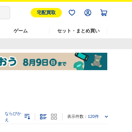
宅配買取
ゲーム
セット・まとめ買い
ならびか
表示件数：
120件
え