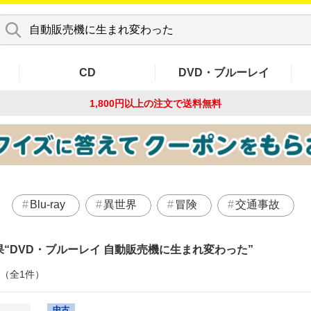
CD
DVD・ブルーレイ
1,800円以上の注文で
送料無料
Blu-ray
異世界
冒険
交通事故
果
DVD・ブルーレイ 自動販売機に生まれ変わった
件（全1件）
中古