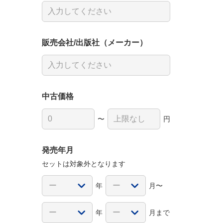
販売会社/出版社（メーカー）
中古価格
〜
円
発売年月
セットは対象外となります
年
月〜
年
月まで