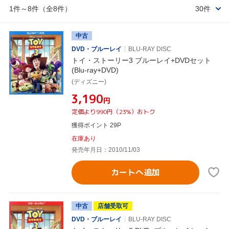
1件～8件（全8件）
30件
中古
DVD・ブルーレイ
BLU-RAY DISC
トイ・ストーリー3 ブルーレイ+DVDセット
(Blu-ray+DVD)
(ディズニー)
¥3,190
円
定価より990円（23%）おトク
獲得ポイント 29P
在庫あり
発売年月日：2010/11/03
カートへ追加
中古
店舗受取可
DVD・ブルーレイ
BLU-RAY DISC