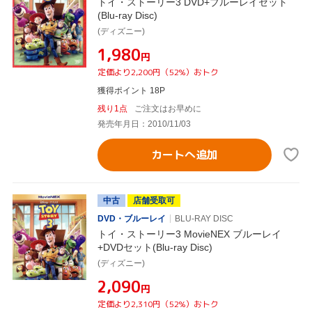
トイ・ストーリー3 DVD+ブルーレイセット
(Blu-ray Disc)
(ディズニー)
¥1,980
円
定価より2,200円（52%）おトク
獲得ポイント 18P
残り1点
ご注文はお早めに
発売年月日：2010/11/03
カートへ追加
中古
店舗受取可
DVD・ブルーレイ
BLU-RAY DISC
トイ・ストーリー3 MovieNEX ブルーレイ
+DVDセット(Blu-ray Disc)
(ディズニー)
¥2,090
円
定価より2,310円（52%）おトク