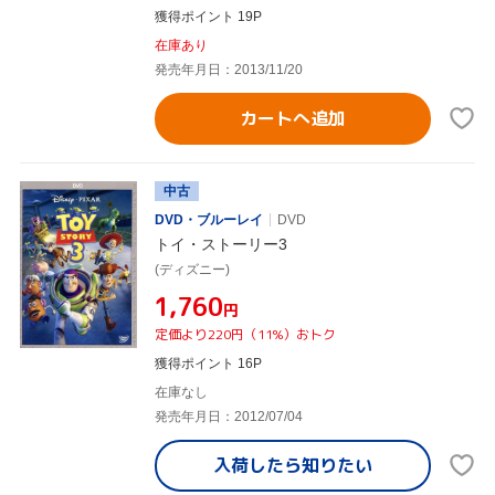
獲得ポイント 19P
在庫あり
発売年月日：2013/11/20
カートへ追加
中古
DVD・ブルーレイ
DVD
トイ・ストーリー3
(ディズニー)
¥1,760
円
定価より220円（11%）おトク
獲得ポイント 16P
在庫なし
発売年月日：2012/07/04
入荷したら
知りたい