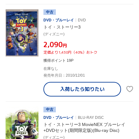
中古
DVD・ブルーレイ
DVD
トイ・ストーリー3
(ディズニー)
¥2,090
円
定価より1,430円（40%）おトク
獲得ポイント 19P
在庫なし
発売年月日：2010/12/01
入荷したら
知りたい
中古
DVD・ブルーレイ
BLU-RAY DISC
トイ・ストーリー3 MovieNEX ブルーレイ
+DVDセット(期間限定版)(Blu-ray Disc)
(ディズニー)