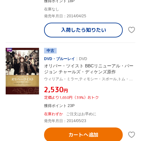
獲得ポイント 18P
在庫なし
発売年月日：2014/04/25
入荷したら
知りたい
中古
DVD・ブルーレイ
DVD
オリバー・ツイスト BBCリニューアル・バー
ジョン チャールズ・ディケンズ原作
ウィリアム・ミラー,ティモシー・スポール,トム・ハーディ,チャールズ・ディケンズ(原作)
¥2,530
円
定価より1,650円（39%）おトク
獲得ポイント 23P
在庫わずか
ご注文はお早めに
発売年月日：2014/05/23
カートへ追加