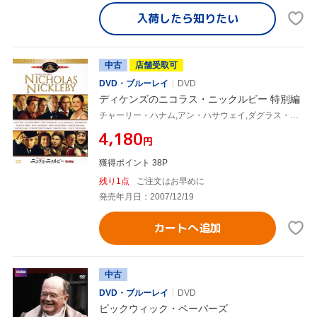
入荷したら
知りたい
中古
店舗受取可
DVD・ブルーレイ
DVD
ディケンズのニコラス・ニックルビー 特別編
チャーリー・ハナム,アン・ハサウェイ,ダグラス・マクグラス(監督),チャールズ・ディケンズ(原作)
¥4,180
円
獲得ポイント 38P
残り1点
ご注文はお早めに
発売年月日：2007/12/19
カートへ追加
中古
DVD・ブルーレイ
DVD
ピックウィック・ペーパーズ