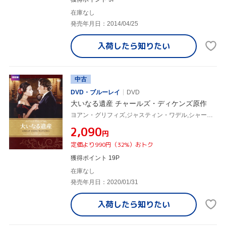
在庫なし
発売年月日：2014/04/25
入荷したら
知りたい
中古
DVD・ブルーレイ
DVD
大いなる遺産 チャールズ・ディケンズ原作
ヨアン・グリフィズ,ジャスティン・ワデル,シャーロット・ランプリング,チャールズ・ディケンズ(原作)
¥2,090
円
定価より990円（32%）おトク
獲得ポイント 19P
在庫なし
発売年月日：2020/01/31
入荷したら
知りたい