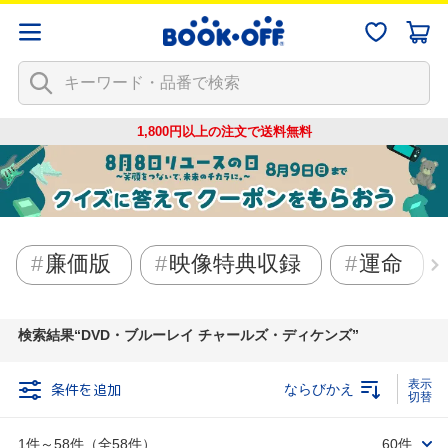
1,800円以上の注文で
送料無料
廉価版
映像特典収録
運命
検索結果
DVD・ブルーレイ チャールズ・ディケンズ
条件を追加
ならびかえ
1件～58件（全58件）
60件