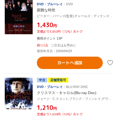
DVD・ブルーレイ
DVD
困難な時世
ピーター・バーンズ(監督),チャールズ・ディケンズ(原作),アラン・ベイツ,ボブ・ペック,ビル・パターソン
¥1,430
円
定価より3,850円（72%）おトク
獲得ポイント 13P
残り1点
ご注文はお早めに
発売年月日：2004/04/25
カートへ追加
中古
店舗受取可
DVD・ブルーレイ
BLU-RAY DISC
クリスマス・キャロル(Blu-ray Disc)
ジョージ・C.スコット,フランク・フィンレイ,デヴィッド・ワーナー,チャールズ・ディケンズ(原作),ニック・ビカット(音楽)
¥1,210
円
定価より1,409円（53%）おトク