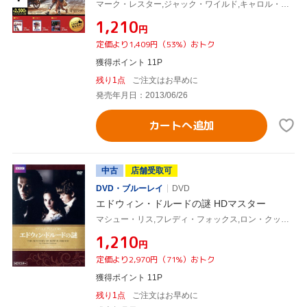
マーク・レスター,ジャック・ワイルド,キャロル・リード(監督),チャールズ・ディケンズ(原作)
¥1,210
円
定価より1,409円（53%）おトク
獲得ポイント 11P
残り1点
ご注文はお早めに
発売年月日：2013/06/26
カートへ追加
中古
店舗受取可
DVD・ブルーレイ
DVD
エドウィン・ドルードの謎 HDマスター
マシュー・リス,フレディ・フォックス,ロン・クック,チャールズ・ディケンズ(原作)
¥1,210
円
定価より2,970円（71%）おトク
獲得ポイント 11P
残り1点
ご注文はお早めに