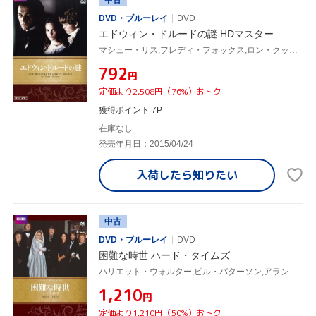
DVD・ブルーレイ
DVD
エドウィン・ドルードの謎 HDマスター
マシュー・リス,フレディ・フォックス,ロン・クック,チャールズ・ディケンズ(原作)
¥792
円
定価より2,508円（76%）おトク
獲得ポイント 7P
在庫なし
発売年月日：2015/04/24
入荷したら
知りたい
中古
DVD・ブルーレイ
DVD
困難な時世 ハード・タイムズ
ハリエット・ウォルター,ビル・パターソン,アラン・ベイツ,チャールズ・ディケンズ(原作)
¥1,210
円
定価より1,210円（50%）おトク