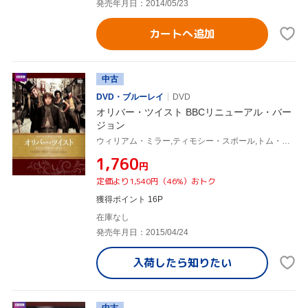
発売年月日：2014/05/23
カートへ追加
中古
DVD・ブルーレイ
DVD
オリバー・ツイスト BBCリニューアル・バー
ジョン
ウィリアム・ミラー,ティモシー・スポール,トム・ハーディ,チャールズ・ディケンズ(原作)
¥1,760
円
定価より1,540円（46%）おトク
獲得ポイント 16P
在庫なし
発売年月日：2015/04/24
入荷したら
知りたい
中古