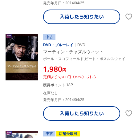
発売年月日：2014/04/25
入荷したら
知りたい
中古
DVD・ブルーレイ
DVD
マーティン・チャズルウィット
ポール・スコフィールド,ピート・ポスルスウェイト,トム・ウィルキンソン,チャールズ・ディケンズ(原作)
¥1,980
円
定価より3,300円（62%）おトク
獲得ポイント 18P
在庫なし
発売年月日：2014/04/25
入荷したら
知りたい
中古
店舗受取可