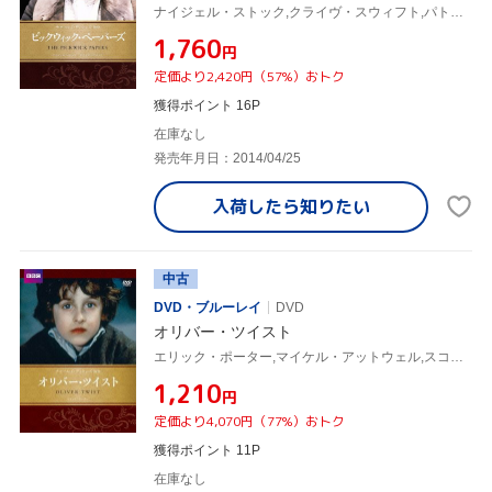
ナイジェル・ストック,クライヴ・スウィフト,パトリック・マラハイド,チャールズ・ディケンズ(原作)
¥1,760
円
定価より2,420円（57%）おトク
獲得ポイント 16P
在庫なし
発売年月日：2014/04/25
入荷したら
知りたい
中古
DVD・ブルーレイ
DVD
オリバー・ツイスト
エリック・ポーター,マイケル・アットウェル,スコット・ファンネル,チャールズ・ディケンズ(原作)
¥1,210
円
定価より4,070円（77%）おトク
獲得ポイント 11P
在庫なし