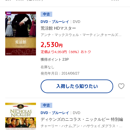
中古
DVD・ブルーレイ
DVD
荒涼館 HDマスター
アンナ・マックスウェル・マーティン,チャールズ・ダンス,キャリー・マリガン,ジャスティン・チャドウィック(監督),スザンナ・ホワイト(監督),チャールズ・ディケンズ(原作)
¥2,530
円
定価より4,950円（66%）おトク
獲得ポイント 23P
在庫なし
発売年月日：2014/06/27
入荷したら
知りたい
中古
DVD・ブルーレイ
DVD
ディケンズのニコラス・ニックルビー 特別編
チャーリー・ハナム,アン・ハサウェイ,ダグラス・マクグラス(監督),チャールズ・ディケンズ(原作)