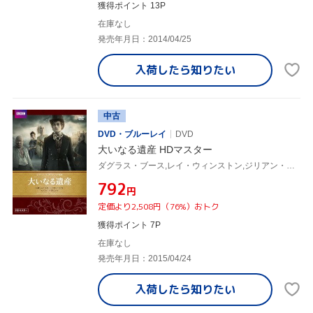
獲得ポイント 13P
在庫なし
発売年月日：2014/04/25
入荷したら
知りたい
中古
DVD・ブルーレイ
DVD
大いなる遺産 HDマスター
ダグラス・ブース,レイ・ウィンストン,ジリアン・アンダーソン,チャールズ・ディケンズ(原作)
¥792
円
定価より2,508円（76%）おトク
獲得ポイント 7P
在庫なし
発売年月日：2015/04/24
入荷したら
知りたい