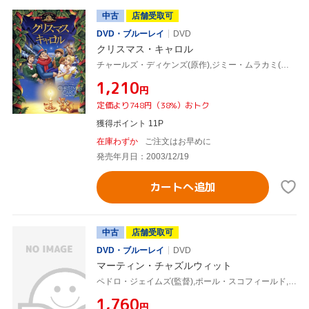
中古
店舗受取可
DVD・ブルーレイ
DVD
クリスマス・キャロル
チャールズ・ディケンズ(原作),ジミー・ムラカミ(監督),サイモン・キャロウ
¥1,210
円
定価より748円（38%）おトク
獲得ポイント 11P
在庫わずか
ご注文はお早めに
発売年月日：2003/12/19
カートへ追加
中古
店舗受取可
DVD・ブルーレイ
DVD
マーティン・チャズルウィット
ペドロ・ジェイムズ(監督),ポール・スコフィールド,チャールズ・ディケンズ(原作)
¥1,760
円