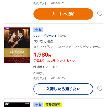
発売年月日：2004/03/25
カートへ追加
中古
DVD・ブルーレイ
DVD
大いなる遺産
ヨアン・グリフィズ,ジャスティン・ワデル,シャーロット・ランプリング,チャールズ・ディケンズ(原作)
¥1,980
円
定価より1,320円（40%）おトク
獲得ポイント 18P
在庫なし
発売年月日：2015/05/22
入荷したら
知りたい
中古
店舗受取可