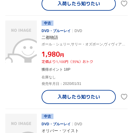
入荷したら
知りたい
中古
DVD・ブルーレイ
DVD
二都物語
ポール・シェリー,サリー・オズボーン,ヴィヴィアン・マーチャント,チャールズ・ディケンズ(原作)
¥1,980
円
定価より1,100円（35%）おトク
獲得ポイント 18P
在庫なし
発売年月日：2020/01/31
入荷したら
知りたい
中古
DVD・ブルーレイ
DVD
オリバー・ツイスト