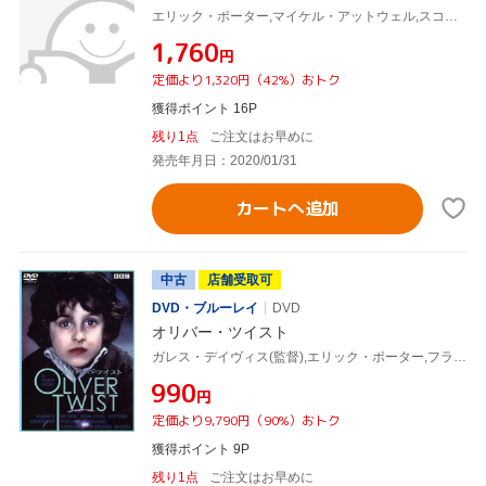
エリック・ポーター,マイケル・アットウェル,スコット・ファンネル,チャールズ・ディケンズ(原作)
¥1,760
円
定価より1,320円（42%）おトク
獲得ポイント 16P
残り1点
ご注文はお早めに
発売年月日：2020/01/31
カートへ追加
中古
店舗受取可
DVD・ブルーレイ
DVD
オリバー・ツイスト
ガレス・デイヴィス(監督),エリック・ポーター,フランク・ミドルマス,チャールズ・ディケンズ(原作)
¥990
円
定価より9,790円（90%）おトク
獲得ポイント 9P
残り1点
ご注文はお早めに