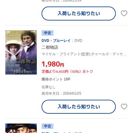
発売年月日：2009/11/14
入荷したら
知りたい
中古
DVD・ブルーレイ
DVD
二都物語
マイケル・ブライアント(監督),チャールズ・ディケンズ(原作),ポール・シェリー,ナイジェル・ストック
¥1,980
円
定価より4,400円（68%）おトク
獲得ポイント 18P
在庫なし
発売年月日：2004/01/25
入荷したら
知りたい
中古