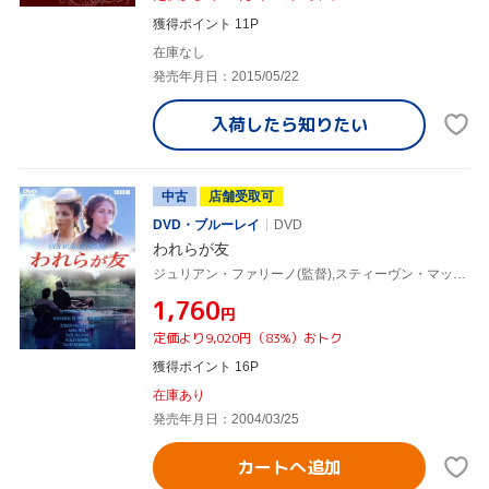
獲得ポイント 11P
在庫なし
発売年月日：2015/05/22
入荷したら
知りたい
中古
店舗受取可
DVD・ブルーレイ
DVD
われらが友
ジュリアン・ファリーノ(監督),スティーヴン・マッキントッシュ,チャールズ・ディケンズ(原作)
¥1,760
円
定価より9,020円（83%）おトク
獲得ポイント 16P
在庫あり
発売年月日：2004/03/25
カートへ追加