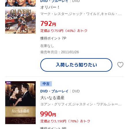
DVD・ブルーレイ
DVD
オリバー！
マーク・レスター,ジャック・ワイルド,キャロル・リード(監督),チャールズ・ディケンズ(原作)
¥792
円
定価より759円（48%）おトク
獲得ポイント 7P
在庫なし
発売年月日：2011/01/26
入荷したら
知りたい
中古
DVD・ブルーレイ
DVD
大いなる遺産
ヨアン・グリフィズ,ジャスティン・ワデル,シャーロット・ランプリング,チャールズ・ディケンズ(原作)
¥990
円
定価より3,190円（76%）おトク
獲得ポイント 9P