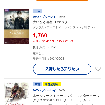
中古
DVD・ブルーレイ
DVD
大いなる遺産 HDマスター
ダグラス・ブース,レイ・ウィンストン,ジリアン・アンダーソン,チャールズ・ディケンズ(原作)
¥1,760
円
定価より2,420円（57%）おトク
獲得ポイント 16P
在庫なし
発売年月日：2014/05/23
入荷したら
知りたい
中古
店舗受取可
DVD・ブルーレイ
DVD
ホールマーク ミュージック・マスターピース
クリスマスキャロル ザ・ミュージカル