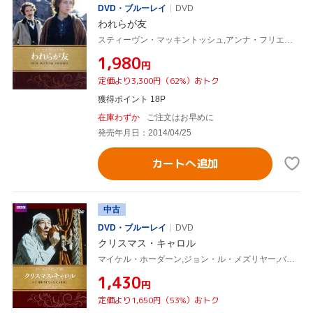
DVD・ブルーレイ
DVD
われらが友
スティーヴン・マッキントッシュ,アンナ・フリエル,ティモシー・スポール,チャールズ・ディケンズ(原作)
¥1,980
円
定価より3,300円（62%）おトク
獲得ポイント 18P
在庫わずか
ご注文はお早めに
発売年月日：2014/04/25
カートへ追加
中古
DVD・ブルーレイ
DVD
クリスマス・キャロル
マイケル・ホーダーン,ジョン・ル・メズリヤー,バーナード・リー,チャールズ・ディケンズ(原作)
¥1,430
円
定価より1,650円（53%）おトク