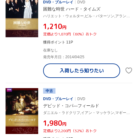
DVD・ブルーレイ
DVD
困難な時世 ハード・タイムズ
ハリエット・ウォルター,ビル・パターソン,アラン・ベイツ,チャールズ・ディケンズ(原作)
¥1,210
円
定価より1,870円（60%）おトク
獲得ポイント 11P
在庫なし
発売年月日：2014/04/25
入荷したら
知りたい
中古
DVD・ブルーレイ
DVD
デビッド・コパ―フィールド
ダニエル・ラドクリフ,イアン・マッケラン,マギー・スミス,チャールズ・ディケンズ(原作)
¥1,980
円
定価より2,200円（52%）おトク