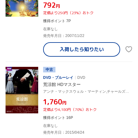
¥792
円
定価より250円（23%）おトク
獲得ポイント 7P
在庫なし
発売年月日：2007/11/22
入荷したら
知りたい
中古
DVD・ブルーレイ
DVD
荒涼館 HDマスター
アンナ・マックスウェル・マーティン,チャールズ・ダンス,キャリー・マリガン,チャールズ・ディケンズ(原作)
¥1,760
円
定価より4,180円（70%）おトク
獲得ポイント 16P
在庫なし
発売年月日：2015/04/24