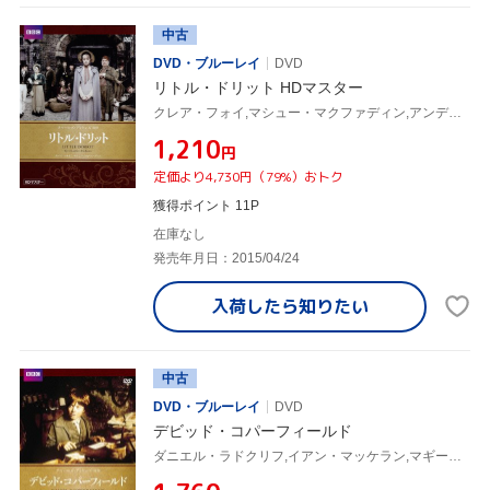
中古
DVD・ブルーレイ
DVD
リトル・ドリット HDマスター
クレア・フォイ,マシュー・マクファディン,アンディ・サーキス,チャールズ・ディケンズ(原作)
¥1,210
円
定価より4,730円（79%）おトク
獲得ポイント 11P
在庫なし
発売年月日：2015/04/24
入荷したら
知りたい
中古
DVD・ブルーレイ
DVD
デビッド・コパーフィールド
ダニエル・ラドクリフ,イアン・マッケラン,マギー・スミス,チャールズ・ディケンズ(原作)