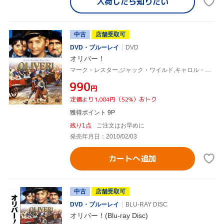
入荷したら
知りたい
中古
店舗受取可
DVD・ブルーレイ
DVD
オリバー！
マーク・レスター,ジャック・ワイルド,キャロル・リード(監督),チャールズ・ディケンズ(原作)
¥990
円
定価より1,084円（52%）おトク
獲得ポイント 9P
残り1点
ご注文はお早めに
発売年月日：2010/02/03
カートへ追加
中古
店舗受取可
DVD・ブルーレイ
BLU-RAY DISC
オリバー！(Blu-ray Disc)