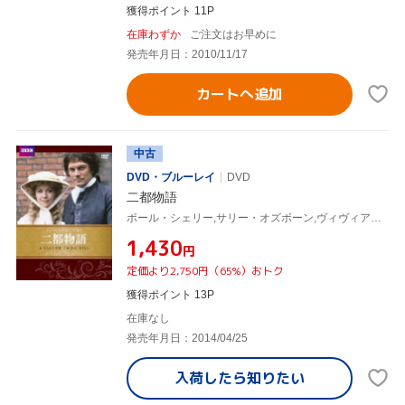
獲得ポイント 11P
在庫わずか
ご注文はお早めに
発売年月日：2010/11/17
カートへ追加
中古
DVD・ブルーレイ
DVD
二都物語
ポール・シェリー,サリー・オズボーン,ヴィヴィアン・マーチャント,マイケル・E.ブライアント(監督),チャールズ・ディケンズ(原作)
¥1,430
円
定価より2,750円（65%）おトク
獲得ポイント 13P
在庫なし
発売年月日：2014/04/25
入荷したら
知りたい