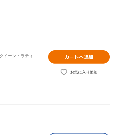
リュック・ベッソン(製作、原案),ティム・ストーリー(監督),クイーン・ラティファ,ジミー・ファロン
カートへ追加
お気に入り追加