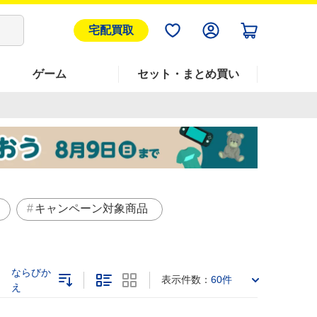
宅配買取
ゲーム
セット・まとめ買い
キャンペーン対象商品
ならびか
表示件数：
60件
え