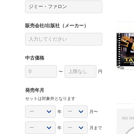
販売会社/出版社（メーカー）
中古価格
〜
円
発売年月
セットは対象外となります
年
月〜
年
月まで