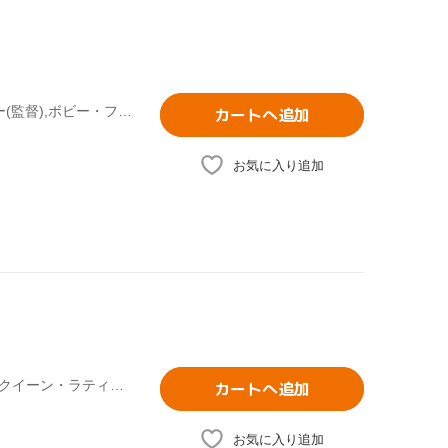
ドリュー・バリモア,ジミー・ファロン,ピーター・ファレリー(監督),ボビー・ファレリー(監督),ニック・ホーンビィ(原作)
カートへ追加
お気に入り追加
リュック・ベッソン(製作・原案),ティム・ストーリー(監督),クイーン・ラティファ,ジミー・ファロン,ジゼル・ブンチェン,ジェニファー・エスポジート
カートへ追加
お気に入り追加