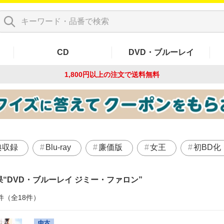
CD
DVD・ブルーレイ
1,800円以上の注文で
送料無料
典収録
Blu-ray
廉価版
女王
初BD化
果
DVD・ブルーレイ ジミー・ファロン
件（全18件）
中古