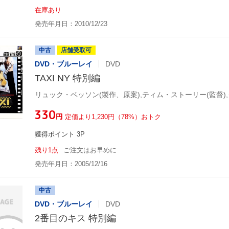
在庫あり
発売年月日：2010/12/23
中古
店舗受取可
DVD・ブルーレイ
DVD
TAXI NY 特別編
¥330
円
定価より1,230円（78%）おトク
獲得ポイント 3P
残り1点
ご注文はお早めに
発売年月日：2005/12/16
中古
DVD・ブルーレイ
DVD
2番目のキス 特別編