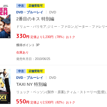
中古
店舗受取可
DVD・ブルーレイ
DVD
2番目のキス 特別編
¥330
円
定価より1,230円（78%）おトク
獲得ポイント 3P
在庫あり
発売年月日：2010/06/25
中古
店舗受取可
DVD・ブルーレイ
DVD
TAXI NY 特別編
¥550
円
定価より2,530円（82%）おトク