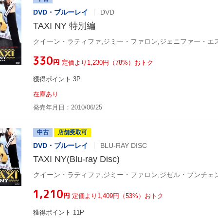
DVD・ブルーレイ
DVD
TAXI NY 特別編
¥330
円
定価より1,230円（78%）おトク
獲得ポイント 3P
在庫あり
発売年月日：2010/06/25
中古
店舗受取可
DVD・ブルーレイ
BLU-RAY DISC
TAXI NY(Blu-ray Disc)
¥1,210
円
定価より1,409円（53%）おトク
獲得ポイント 11P