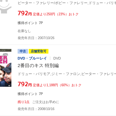
¥792
円
定価より250円（23%）おトク
獲得ポイント 7P
在庫なし
発売年月日：2007/10/26
中古
店舗受取可
DVD・ブルーレイ
DVD
2番目のキス 特別編
¥792
円
定価より1,188円（60%）おトク
獲得ポイント 7P
残り1点
ご注文はお早めに
発売年月日：2008/10/16