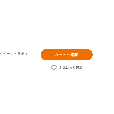
リュック・ベッソン(製作、原案),ティム・ストーリー(監督),クイーン・ラティファ,ジミー・ファロン,ジゼル・ブンチェン,ジェニファー・エスポジート
カートへ追加
お気に入り追加