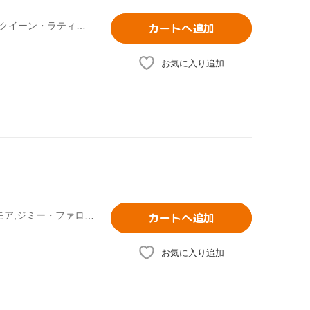
リュック・ベッソン(製作、原案),ティム・ストーリー(監督),クイーン・ラティファ,ジミー・ファロン,ジゼル・ブンチェン,ジェニファー・エスポジート
カートへ追加
お気に入り追加
ピーター・ファレリー/ボビー・ファレリー,ドリュー・バリモア,ジミー・ファロン,ニック・ホーンビィ(原作)
カートへ追加
お気に入り追加