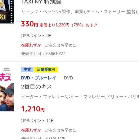
TAXI NY 特別編
¥330
円
定価より1,230円（78%）おトク
獲得ポイント 3P
在庫わずか
ご注文はお早めに
発売年月日：2006/10/27
中古
店舗受取可
DVD・ブルーレイ
DVD
2番目のキス
¥1,210
円
獲得ポイント 11P
在庫わずか
ご注文はお早めに
発売年月日：2007/01/26