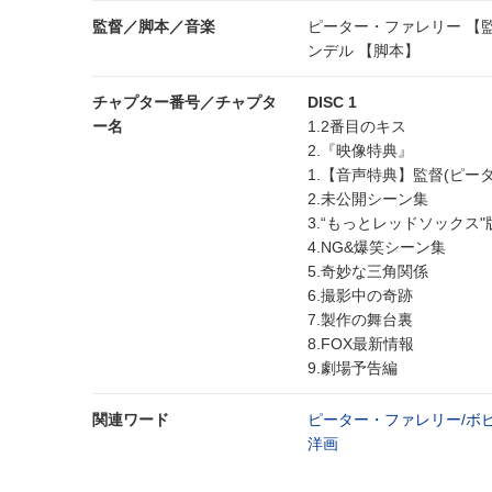
監督／脚本／音楽
ピーター・ファレリー 【監
ンデル 【脚本】
チャプター番号／チャプタ
DISC 1
ー名
1.2番目のキス
2.『映像特典』
1.【音声特典】監督(ピー
2.未公開シーン集
3.“もっとレッドソックス
4.NG&爆笑シーン集
5.奇妙な三角関係
6.撮影中の奇跡
7.製作の舞台裏
8.FOX最新情報
9.劇場予告編
関連ワード
ピーター・ファレリー/ボ
洋画