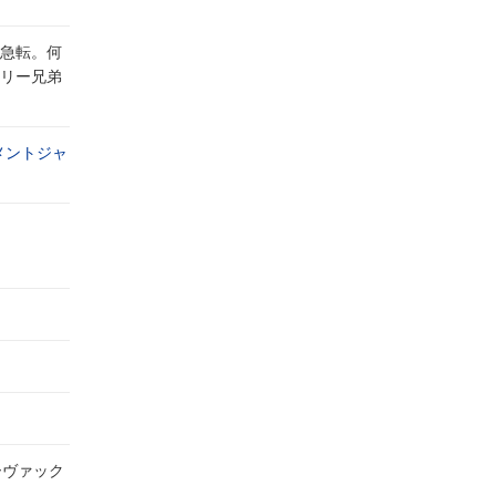
急転。何
リー兄弟
メントジャ
ーヴァック