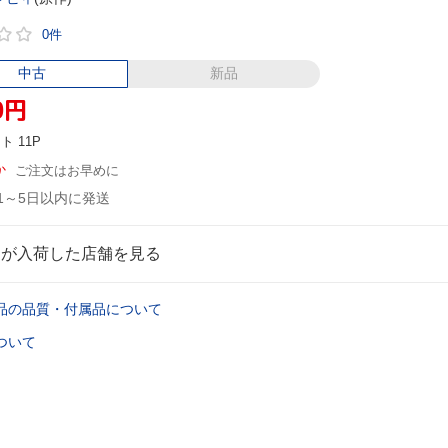
0件
中古
新品
0
円
ント
11P
か
ご注文はお早めに
1～5日以内に発送
品が入荷した店舗を見る
品の品質・付属品について
ついて