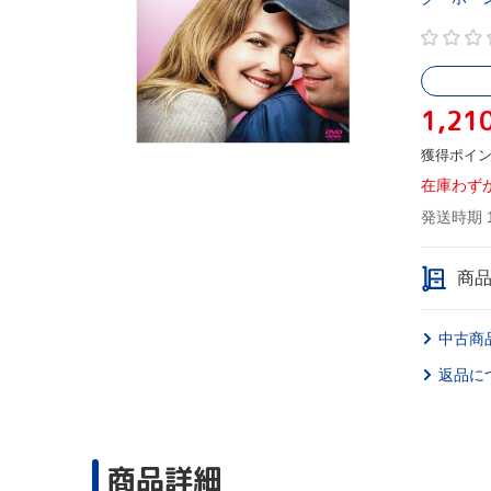
1,21
獲得ポイ
在庫わず
発送時期 
商
中古商
返品に
商品詳細