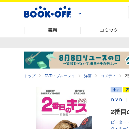
書籍
コミック
トップ
DVD・ブルーレイ
洋画
コメディ
2
中古
店
ＤＶＤ
2番目
ピーター
ク・ホー