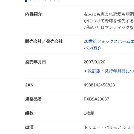
内容紹介
友人にも恵まれ恋愛も順調
かにつけて野球を優先する
が描いたロマンティックな
販売会社／発売会社
20世紀フォックスホーム
パン(株))
発売年月日
2007/01/26
改訂版・発行年月日につ
JAN
4988142456823
規格品番
FXBSA29637
組数
1枚組
出演
ドリュー・バリモア,ジミ