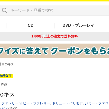
CD
DVD・ブルーレイ
1,800円以上の注文で
送料無料
番目のキス
舗受取可
洋画
のキス
・ファレリー/ボビー・ファレリー
,
ドリュー・バリモア
,
ジミー・ファロ
ンビィ
(原作)