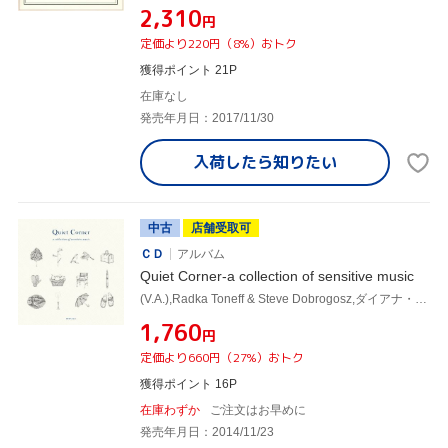
¥2,310
円
定価より220円（8%）おトク
獲得ポイント 21P
在庫なし
発売年月日：2017/11/30
入荷したら
知りたい
中古
店舗受取可
ＣＤ
アルバム
Quiet Corner-a collection of sensitive music
(V.A.),Radka Toneff & Steve Dobrogosz,ダイアナ・パントン,ジョー・バルビエリ,クエンティン・サージャック,Lucas Nikotian & Sebastian Macchi,ナイーム・アモール,Alan Hampton & Gretchen Parlato
¥1,760
円
定価より660円（27%）おトク
獲得ポイント 16P
在庫わずか
ご注文はお早めに
発売年月日：2014/11/23